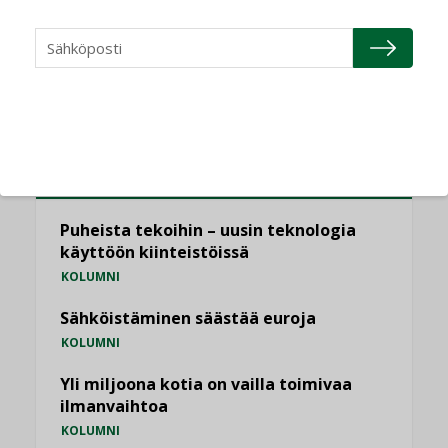
KATSO KAIKKI
NÄKÖKULMIA
Puheista tekoihin – uusin teknologia
käyttöön kiinteistöissä
KOLUMNI
Sähköistäminen säästää euroja
KOLUMNI
Yli miljoona kotia on vailla toimivaa
ilmanvaihtoa
KOLUMNI