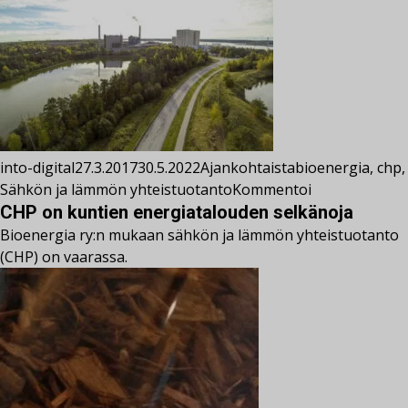
into-digital
27.3.2017
30.5.2022
Ajankohtaista
bioenergia
,
chp
,
Sähkön ja lämmön yhteistuotanto
Kommentoi
CHP on kuntien energiatalouden selkänoja
Bioenergia ry:n mukaan sähkön ja lämmön yhteistuotanto
(CHP) on vaarassa.