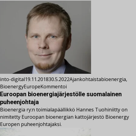
into-digital
19.11.2018
30.5.2022
Ajankohtaista
bioenergia
,
BioenergyEurope
Kommentoi
Euroopan bioenergiajärjestölle suomalainen
puheenjohtaja
Bioenergia ry:n toimialapäällikkö Hannes Tuohiniitty on
nimitetty Euroopan bioenergian kattojärjestö Bioenergy
Europen puheenjohtajaksi.