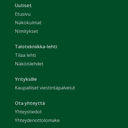
Uutiset
Etusivu
Näkökulmat
Nimitykset
Talotekniikka-lehti
Tilaa lehti
Näköislehdet
Yrityksille
Kaupalliset viestintäpalvelut
Ota yhteyttä
Yhteystiedot
Yhteydenottolomake