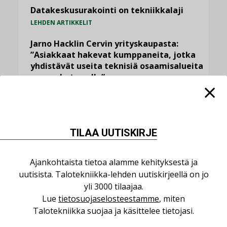
Datakeskusurakointi on tekniikkalaji
LEHDEN ARTIKKELIT
Jarno Hacklin Cervin yrityskaupasta:
”Asiakkaat hakevat kumppaneita, jotka
yhdistävät useita teknisiä osaamisalueita
saman katon alle”
AJANKOHTAISTA
Sähköistyminen kasvaa voimakkaasti:
”Tulevat kilpailuedut syntyvät, kun
TILAA UUTISKIRJE
erilliset teknologiat tuodaan yhteen”
,
AJANKOHTAISTA
TILAAJILLE
Ajankohtaista tietoa alamme kehityksestä ja
Puutteellinen eristys lisää lämpöhäviöitä
uutisista. Talotekniikka-lehden uutiskirjeellä on jo
LEHDEN ARTIKKELIT
yli 3000 tilaajaa.
Lue
tietosuojaselosteestamme
, miten
Kaivamattomat menetelmät
vakiinnuttavat asemansa taloyhtiöissä
Talotekniikka suojaa ja käsittelee tietojasi.
,
LEHDEN ARTIKKELIT
TILAAJILLE