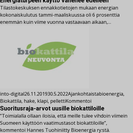
Energiaturpeen käyttö vähenee edelleen
Tilastokeskuksen ennakkotietojen mukaan energian
kokonaiskulutus tammi-maaliskuussa oli 6 prosenttia
enemmän kuin viime vuonna vastaavaan aikaan,…
into-digital
26.11.2019
30.5.2022
Ajankohtaista
bioenergia
,
Biokattila
,
hake
,
klapi
,
pelletti
Kommentoi
Suoritusraja-arvot uusille biokattiloille
”Toimialalla ollaan iloisia, että meille tulee vihdoin viimein
Suomeen käyttöön vaatimustasot biokattiloille”,
kommentoi Hannes Tuohiniitty Bioenergia ry:stä.