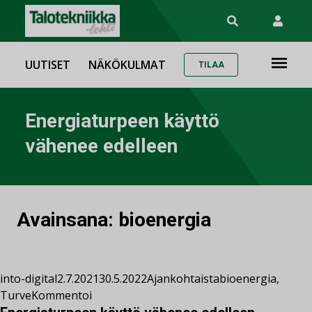
UUTISET
NÄKÖKULMAT
TILAA
Energiaturpeen käyttö
vähenee edelleen
Avainsana:
bioenergia
into-digital
2.7.2021
30.5.2022
Ajankohtaista
bioenergia
,
Turve
Kommentoi