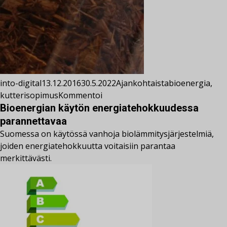
into-digital
13.12.2016
30.5.2022
Ajankohtaista
bioenergia
,
kutterisopimus
Kommentoi
Bioenergian käytön energiatehokkuudessa
parannettavaa
Suomessa on käytössä vanhoja biolämmitysjärjestelmiä,
joiden energiatehokkuutta voitaisiin parantaa
merkittävästi.