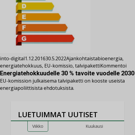
into-digital
1.12.2016
30.5.2022
Ajankohtaista
bioenergia
,
energiatehokkuus
,
EU-komissio
,
talvipaketti
Kommentoi
Energiatehokkuudelle 30 % tavoite vuodelle 2030
EU-komission julkaisema talvipaketti on kooste useista
energiapoliittisista ehdotuksista.
LUETUIMMAT UUTISET
Viikko
Kuukausi