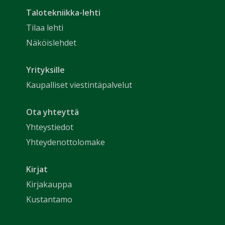
Talotekniikka-lehti
Tilaa lehti
Näköislehdet
Yrityksille
Kaupalliset viestintäpalvelut
Ota yhteyttä
Yhteystiedot
Yhteydenottolomake
Kirjat
Kirjakauppa
Kustantamo