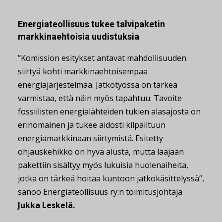
Energiateollisuus tukee talvipaketin
markkinaehtoisia uudistuksia
”Komission esitykset antavat mahdollisuuden
siirtyä kohti markkinaehtoisempaa
energiajärjestelmää. Jatkotyössä on tärkeä
varmistaa, että näin myös tapahtuu. Tavoite
fossiilisten energialähteiden tukien alasajosta on
erinomainen ja tukee aidosti kilpailtuun
energiamarkkinaan siirtymistä. Esitetty
ohjauskehikko on hyvä alusta, mutta laajaan
pakettiin sisältyy myös lukuisia huolenaiheita,
jotka on tärkeä hoitaa kuntoon jatkokäsittelyssä”,
sanoo Energiateollisuus ry:n toimitusjohtaja
Jukka Leskelä.