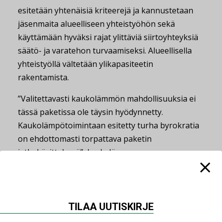
esitetään yhtenäisiä kriteerejä ja kannustetaan
jäsenmaita alueelliseen yhteistyöhön sekä
käyttämään hyväksi rajat ylittäviä siirtoyhteyksiä
säätö- ja varatehon turvaamiseksi. Alueellisella
yhteistyöllä vältetään ylikapasiteetin
rakentamista.
”Valitettavasti kaukolämmön mahdollisuuksia ei
tässä paketissa ole täysin hyödynnetty.
Kaukolämpötoimintaan esitetty turha byrokratia
on ehdottomasti torpattava paketin
jatkokäsittelyssä”, Leskelä sanoo.
Jaa:
TILAA UUTISKIRJE