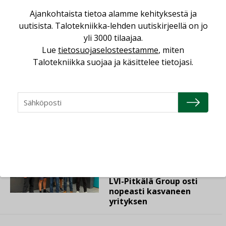
Ajankohtaista tietoa alamme kehityksestä ja
BIOENERGIA
ENERGIATEHOKKUUS
uutisista. Talotekniikka-lehden uutiskirjeellä on jo
yli 3000 tilaajaa.
Lue
tietosuojaselosteestamme
, miten
EU-KOMISSIO
TALVIPAKETTI
Talotekniikka suojaa ja käsittelee tietojasi.
Lue lisää
Katso kaikki
AJANKOHTAISTA
07.08.2026
LVI-Pitkälä Group osti
nopeasti kasvaneen
yrityksen