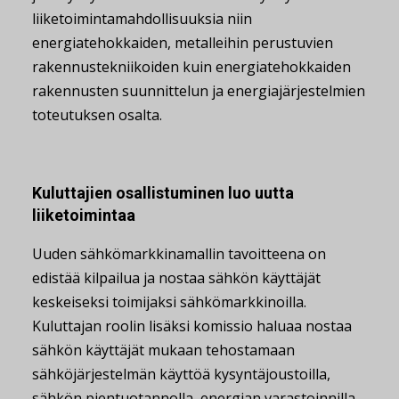
liiketoimintamahdollisuuksia niin
energiatehokkaiden, metalleihin perustuvien
rakennustekniikoiden kuin energiatehokkaiden
rakennusten suunnittelun ja energiajärjestelmien
toteutuksen osalta.
Kuluttajien osallistuminen luo uutta
liiketoimintaa
Uuden sähkömarkkinamallin tavoitteena on
edistää kilpailua ja nostaa sähkön käyttäjät
keskeiseksi toimijaksi sähkömarkkinoilla.
Kuluttajan roolin lisäksi komissio haluaa nostaa
sähkön käyttäjät mukaan tehostamaan
sähköjärjestelmän käyttöä kysyntäjoustoilla,
sähkön pientuotannolla, energian varastoinnilla