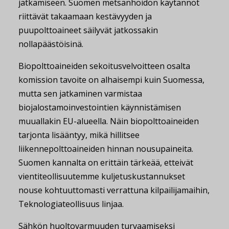
jatkamiseen. Suomen metsänhoidon käytännöt
riittävät takaamaan kestävyyden ja
puupolttoaineet säilyvät jatkossakin
nollapäästöisinä.
Biopolttoaineiden sekoitusvelvoitteen osalta
komission tavoite on alhaisempi kuin Suomessa,
mutta sen jatkaminen varmistaa
biojalostamoinvestointien käynnistämisen
muuallakin EU-alueella. Näin biopolttoaineiden
tarjonta lisääntyy, mikä hillitsee
liikennepolttoaineiden hinnan nousupaineita.
Suomen kannalta on erittäin tärkeää, etteivät
vientiteollisuutemme kuljetuskustannukset
nouse kohtuuttomasti verrattuna kilpailijamaihin,
Teknologiateollisuus linjaa.
Sähkön huoltovarmuuden turvaamiseksi