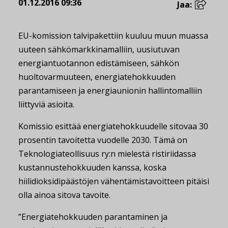
01.12.2016 09:36
Jaa:
EU-komission talvipakettiin kuuluu muun muassa
uuteen sähkömarkkinamalliin, uusiutuvan
energiantuotannon edistämiseen, sähkön
huoltovarmuuteen, energiatehokkuuden
parantamiseen ja energiaunionin hallintomalliin
liittyviä asioita.
Komissio esittää energiatehokkuudelle sitovaa 30
prosentin tavoitetta vuodelle 2030. Tämä on
Teknologiateollisuus ry:n mielestä ristiriidassa
kustannustehokkuuden kanssa, koska
hiilidioksidipäästöjen vähentämistavoitteen pitäisi
olla ainoa sitova tavoite.
”Energiatehokkuuden parantaminen ja