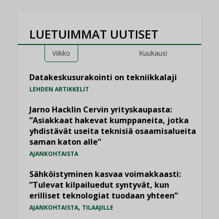
LUETUIMMAT UUTISET
Viikko
Kuukausi
Datakeskusurakointi on tekniikkalaji
LEHDEN ARTIKKELIT
Jarno Hacklin Cervin yrityskaupasta:
”Asiakkaat hakevat kumppaneita, jotka
yhdistävät useita teknisiä osaamisalueita
saman katon alle”
AJANKOHTAISTA
Sähköistyminen kasvaa voimakkaasti:
”Tulevat kilpailuedut syntyvät, kun
erilliset teknologiat tuodaan yhteen”
,
AJANKOHTAISTA
TILAAJILLE