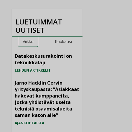
LUETUIMMAT
UUTISET
Viikko
Kuukausi
Datakeskusurakointi on
tekniikkalaji
LEHDEN ARTIKKELIT
Jarno Hacklin Cervin
yrityskaupasta: ”Asiakkaat
hakevat kumppaneita,
jotka yhdistävät useita
teknisiä osaamisalueita
saman katon alle”
AJANKOHTAISTA