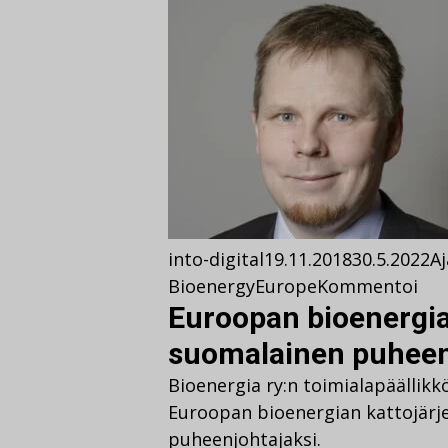
into-digital
19.11.2018
30.5.2022
A
BioenergyEurope
Kommentoi
Euroopan bioenergiaj
suomalainen puheen
Bioenergia ry:n toimialapäällikk
Euroopan bioenergian kattojärj
puheenjohtajaksi.