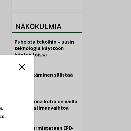
NÄKÖKULMIA
Puheista tekoihin – uusin
teknologia käyttöön
kiinteistöissä
KOLUMNI
Sähköistäminen säästää
euroja
KOLUMNI
Yli miljoona kotia on vailla
a.
toimivaa ilmanvaihtoa
aa.
KOLUMNI
a
Miten varmistetaan EPD-