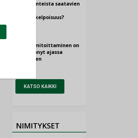
dokumenteista saatavien
tietojen
vertailukelpoisuus?
KOLUMNI
Vesi- ja
viemärimitoittaminen on
jämähtänyt ajassa
paikalleen
MIELIPIDE
KATSO KAIKKI
NIMITYKSET