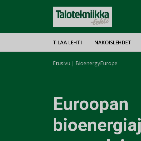
TILAA LEHTI
NÄKÖISLEHDET
Etusivu
|
BioenergyEurope
Euroopan
bioenergiaj