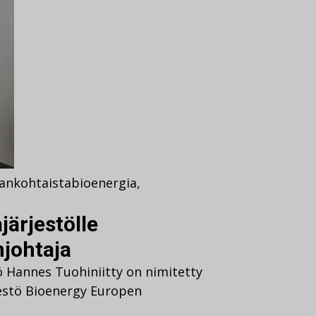
jankohtaista
bioenergia
,
ärjestölle
johtaja
ö Hannes Tuohiniitty on nimitetty
estö Bioenergy Europen