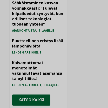
Sähköistyminen kasvaa
voimakkaasti: ”Tulevat
kilpailuedut syntyvät, kun
erilliset teknologiat
tuodaan yhteen”
,
AJANKOHTAISTA
TILAAJILLE
Puutteellinen eristys lisää
lämpöhäviöitä
LEHDEN ARTIKKELIT
Kaivamattomat
menetelmät
vakiinnuttavat asemansa
taloyhtiöissä
,
LEHDEN ARTIKKELIT
TILAAJILLE
KATSO KAIKKI