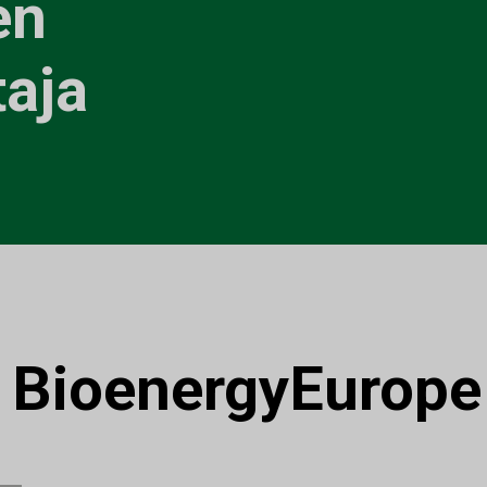
en
aja
:
BioenergyEurope