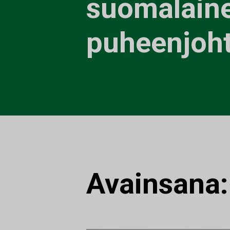
suomalain
puheenjoht
Avainsana