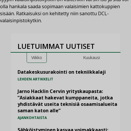
olla hankala saada sopimaan valaisimien kattokuppien
sisään. Ratkaisuksi on kehitetty niin sanottu DCL-
valaisinpistokytkin.
LUETUIMMAT UUTISET
Viikko
Kuukausi
Datakeskusurakointi on tekniikkalaji
LEHDEN ARTIKKELIT
Jarno Hacklin Cervin yrityskaupasta:
”Asiakkaat hakevat kumppaneita, jotka
yhdistävät useita teknisiä osaamisalueita
saman katon alle”
AJANKOHTAISTA
Sähköistyminen kasvaa voimakkaasti: