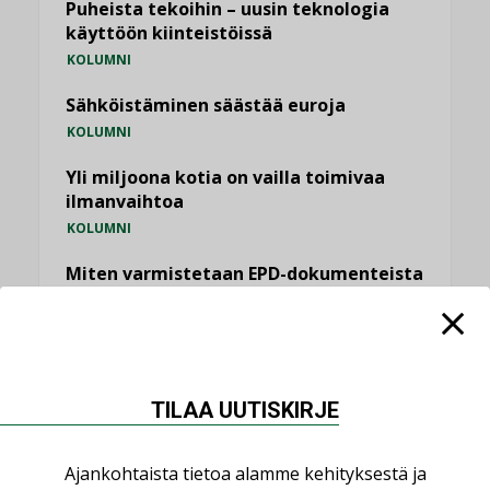
Puheista tekoihin – uusin teknologia
käyttöön kiinteistöissä
KOLUMNI
Sähköistäminen säästää euroja
KOLUMNI
Yli miljoona kotia on vailla toimivaa
ilmanvaihtoa
KOLUMNI
Miten varmistetaan EPD-dokumenteista
saatavien tietojen vertailukelpoisuus?
KOLUMNI
Vesi- ja viemärimitoittaminen on
jämähtänyt ajassa paikalleen
TILAA UUTISKIRJE
MIELIPIDE
Ajankohtaista tietoa alamme kehityksestä ja
KATSO KAIKKI