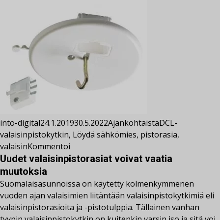
into-digital
24.1.2019
30.5.2022
Ajankohtaista
DCL-
valaisinpistokytkin
,
Löydä sähkömies
,
pistorasia
,
valaisin
Kommentoi
Uudet valaisinpistorasiat voivat vaatia
muutoksia
Suomalaisasunnoissa on käytetty kolmenkymmenen
vuoden ajan valaisimien liitäntään valaisinpistokytkimiä eli
valaisinpistorasioita ja -pistotulppia. Tällainen vanhan
tyypin valaisinpistokytkin on kuitenkin varsin iso ja sitä voi