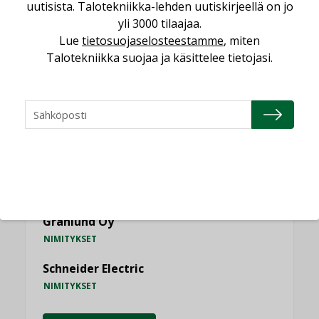
uutisista. Talotekniikka-lehden uutiskirjeellä on jo
yli 3000 tilaajaa.
Lue
tietosuojaselosteestamme
, miten
Talotekniikka suojaa ja käsittelee tietojasi.
NIMITYKSET
Consti
NIMITYKSET
Refair
NIMITYKSET
Granlund Oy
NIMITYKSET
Schneider Electric
NIMITYKSET