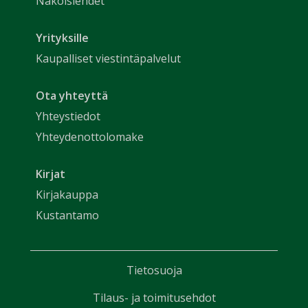
Näköislehdet
Yrityksille
Kaupalliset viestintäpalvelut
Ota yhteyttä
Yhteystiedot
Yhteydenottolomake
Kirjat
Kirjakauppa
Kustantamo
Tietosuoja
Tilaus- ja toimitusehdot