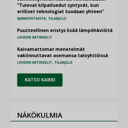
”Tulevat kilpailuedut syntyvät, kun
erilliset teknologiat tuodaan yhteen”
,
AJANKOHTAISTA
TILAAJILLE
Puutteellinen eristys lisää lämpöhäviöitä
LEHDEN ARTIKKELIT
Kaivamattomat menetelmät
vakiinnuttavat asemansa taloyhtiöissä
,
LEHDEN ARTIKKELIT
TILAAJILLE
KATSO KAIKKI
NÄKÖKULMIA