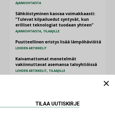
AJANKOHTAISTA
Sähköistyminen kasvaa voimakkaasti:
”Tulevat kilpailuedut syntyvät, kun
erilliset teknologiat tuodaan yhteen”
,
AJANKOHTAISTA
TILAAJILLE
Puutteellinen eristys lisää lämpöhäviöitä
LEHDEN ARTIKKELIT
Kaivamattomat menetelmät
vakiinnuttavat asemansa taloyhtiöissä
,
LEHDEN ARTIKKELIT
TILAAJILLE
KATSO KAIKKI
TILAA UUTISKIRJE