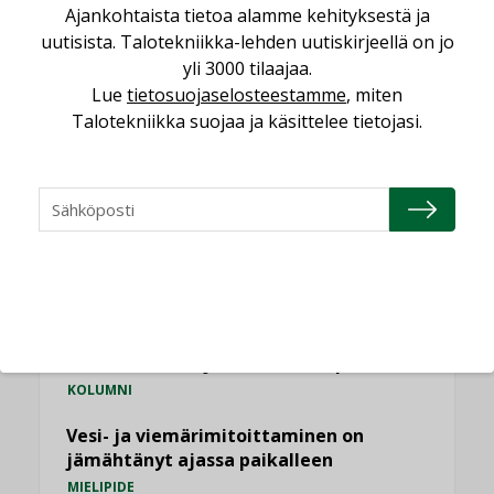
NÄKÖKULMIA
Ajankohtaista tietoa alamme kehityksestä ja
uutisista. Talotekniikka-lehden uutiskirjeellä on jo
yli 3000 tilaajaa.
Puheista tekoihin – uusin teknologia
Lue
tietosuojaselosteestamme
, miten
käyttöön kiinteistöissä
Talotekniikka suojaa ja käsittelee tietojasi.
KOLUMNI
Sähköistäminen säästää euroja
KOLUMNI
Yli miljoona kotia on vailla toimivaa
ilmanvaihtoa
KOLUMNI
Miten varmistetaan EPD-dokumenteista
saatavien tietojen vertailukelpoisuus?
KOLUMNI
Vesi- ja viemärimitoittaminen on
jämähtänyt ajassa paikalleen
MIELIPIDE