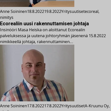
Anne Soininen
18.8.2022
19.8.2022
Yritysuutiset
ecoreal
,
nimitys
Ecorealiin uusi rakennuttamisen johtaja
Insinööri Masa Heiska on aloittanut Ecorealin
palveluksessa ja uutena johtoryhmän jäsenenä 15.8.2022
nimikkeellä johtaja, rakennuttaminen.…
Anne Soininen
17.8.2022
17.8.2022
Yritysuutiset
A-Kruunu Oy
,