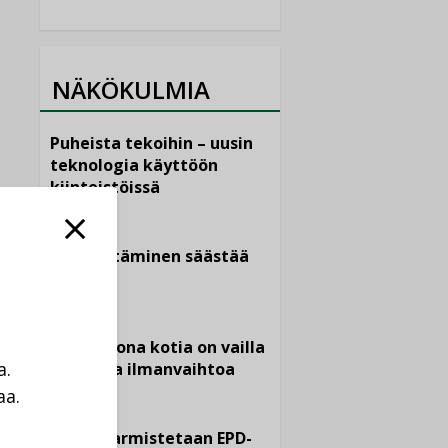
NÄKÖKULMIA
Puheista tekoihin – uusin
teknologia käyttöön
kiinteistöissä
KOLUMNI
Sähköistäminen säästää
euroja
KOLUMNI
Yli miljoona kotia on vailla
a.
toimivaa ilmanvaihtoa
aa.
KOLUMNI
a
Miten varmistetaan EPD-