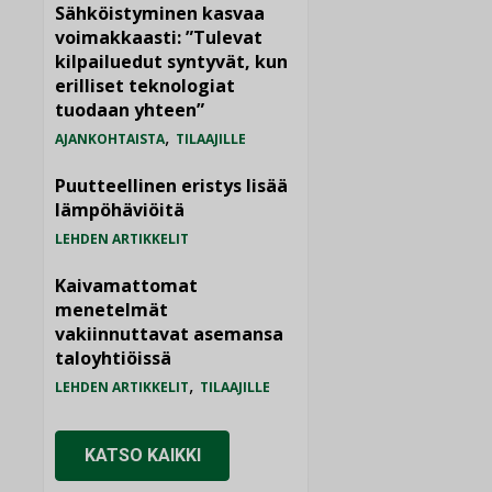
Sähköistyminen kasvaa
voimakkaasti: ”Tulevat
kilpailuedut syntyvät, kun
erilliset teknologiat
tuodaan yhteen”
,
AJANKOHTAISTA
TILAAJILLE
Puutteellinen eristys lisää
lämpöhäviöitä
LEHDEN ARTIKKELIT
Kaivamattomat
menetelmät
vakiinnuttavat asemansa
taloyhtiöissä
,
LEHDEN ARTIKKELIT
TILAAJILLE
KATSO KAIKKI