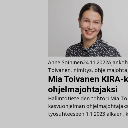
Anne Soininen
24.11.2022
Ajankoh
Toivanen
,
nimitys
,
ohjelmajohta
Mia Toivanen KIRA-
ohjelmajohtajaksi
Hallintotieteiden tohtori Mia T
kasvuohjelman ohjelmajohtajak
työsuhteeseen 1.1.2023 alkaen, 