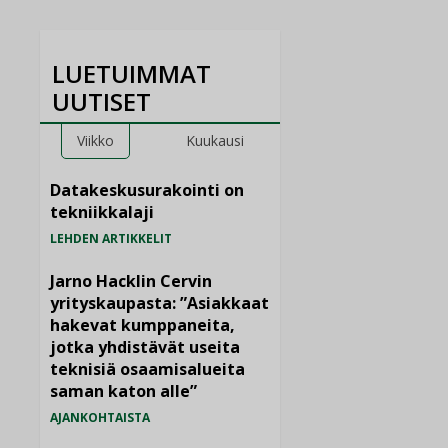
LUETUIMMAT
UUTISET
Viikko
Kuukausi
Datakeskusurakointi on
tekniikkalaji
LEHDEN ARTIKKELIT
Jarno Hacklin Cervin
yrityskaupasta: ”Asiakkaat
hakevat kumppaneita,
jotka yhdistävät useita
teknisiä osaamisalueita
saman katon alle”
AJANKOHTAISTA