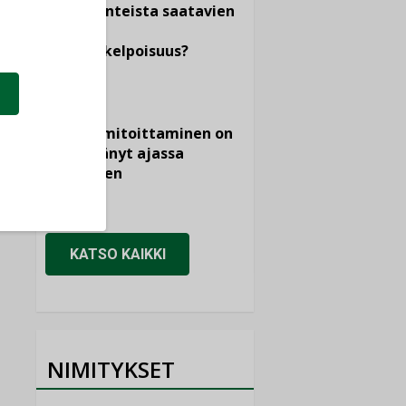
dokumenteista saatavien
tietojen
vertailukelpoisuus?
KOLUMNI
Vesi- ja
viemärimitoittaminen on
jämähtänyt ajassa
paikalleen
MIELIPIDE
KATSO KAIKKI
NIMITYKSET