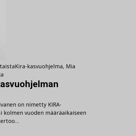
taista
Kira-kasvuohjelma
,
Mia
ja
kasvuohjelman
oivanen on nimetty KIRA-
si kolmen vuoden määräaikaiseen
kertoo…