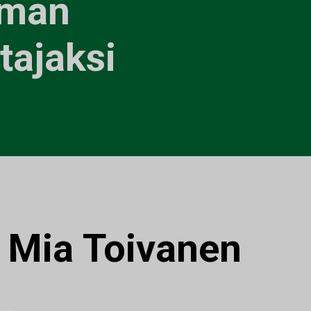
lman
tajaksi
:
Mia Toivanen