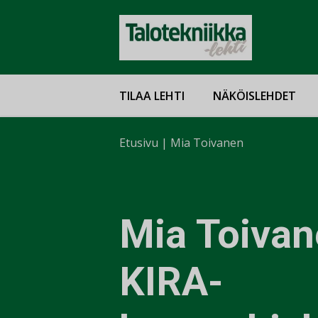
TILAA LEHTI
NÄKÖISLEHDET
Etusivu
|
Mia Toivanen
Mia Toiva
KIRA-