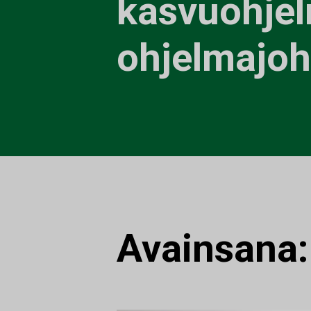
kasvuohje
ohjelmajoh
Avainsana