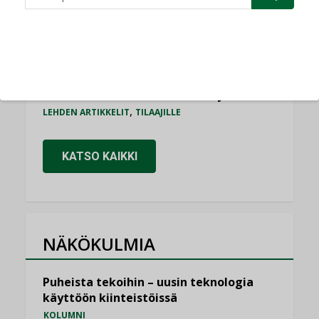
Bravida sai LVI-urakoita koulujen
perusparannushankkeissa
,
AJANKOHTAISTA
TILAAJILLE
Kaivamattomat menetelmät
vakiinnuttavat asemansa taloyhtiöissä
,
LEHDEN ARTIKKELIT
TILAAJILLE
KATSO KAIKKI
NÄKÖKULMIA
Puheista tekoihin – uusin teknologia
käyttöön kiinteistöissä
KOLUMNI