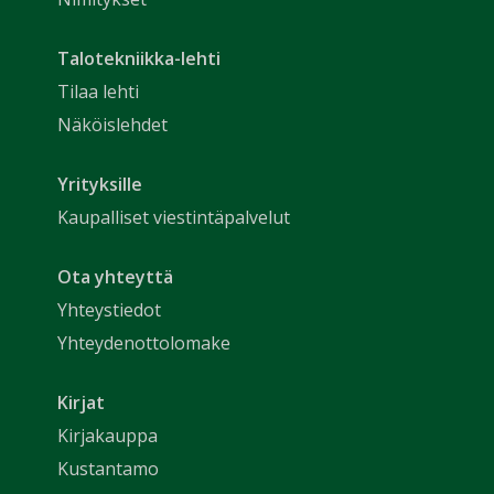
Talotekniikka-lehti
Tilaa lehti
Näköislehdet
Yrityksille
Kaupalliset viestintäpalvelut
Ota yhteyttä
Yhteystiedot
Yhteydenottolomake
Kirjat
Kirjakauppa
Kustantamo