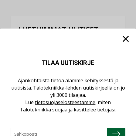
LUETUIMMAT UUTISET
Viikko
Kuukausi
Datakeskusurakointi on tekniikkalaji
TILAA UUTISKIRJE
LEHDEN ARTIKKELIT
Jarno Hacklin Cervin yrityskaupasta:
Ajankohtaista tietoa alamme kehityksestä ja
”Asiakkaat hakevat kumppaneita, jotka
uutisista. Talotekniikka-lehden uutiskirjeellä on jo
yhdistävät useita teknisiä osaamisalueita
yli 3000 tilaajaa.
saman katon alle”
Lue
tietosuojaselosteestamme
, miten
AJANKOHTAISTA
Talotekniikka suojaa ja käsittelee tietojasi.
Kolumni: Ilmastonmuutos muuttaa
rakennusten korjaustarpeita
,
,
KOLUMNI
LEHDEN ARTIKKELIT
TILAAJILLE