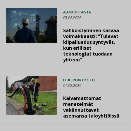
AJANKOHTAISTA
05.08.2026
Sähköistyminen kasvaa
voimakkaasti: ”Tulevat
kilpailuedut syntyvät,
kun erilliset
teknologiat tuodaan
yhteen”
LEHDEN ARTIKKELIT
04.08.2026
Kaivamattomat
menetelmät
vakiinnuttavat
asemansa taloyhtiöissä