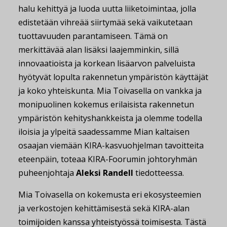
halu kehittyä ja luoda uutta liiketoimintaa, jolla
edistetään vihreää siirtymää sekä vaikutetaan
tuottavuuden parantamiseen. Tämä on
merkittävää alan lisäksi laajemminkin, sillä
innovaatioista ja korkean lisäarvon palveluista
hyötyvät lopulta rakennetun ympäristön käyttäjät
ja koko yhteiskunta. Mia Toivasella on vankka ja
monipuolinen kokemus erilaisista rakennetun
ympäristön kehityshankkeista ja olemme todella
iloisia ja ylpeitä saadessamme Mian kaltaisen
osaajan viemään KIRA-kasvuohjelman tavoitteita
eteenpäin, toteaa KIRA-Foorumin johtoryhmän
puheenjohtaja
Aleksi Randell
tiedotteessa.
Mia Toivasella on kokemusta eri ekosysteemien
ja verkostojen kehittämisestä sekä KIRA-alan
toimijoiden kanssa yhteistyössä toimisesta. Tästä