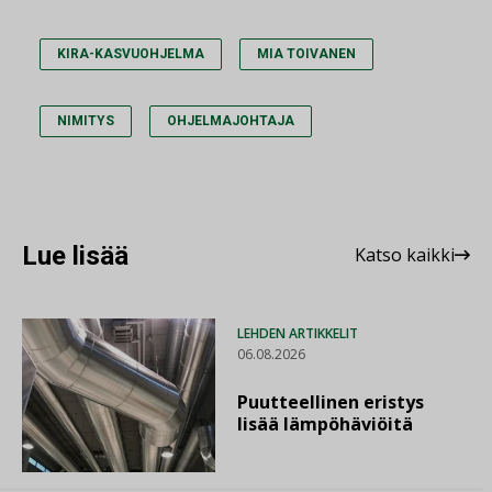
KIRA-KASVUOHJELMA
MIA TOIVANEN
NIMITYS
OHJELMAJOHTAJA
Lue lisää
Katso kaikki
LEHDEN ARTIKKELIT
06.08.2026
Puutteellinen eristys
lisää lämpöhäviöitä