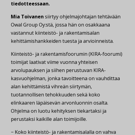
tiedotteessaan.
Mia Toivanen
siirtyy ohjelmajohtajan tehtävään
Owal Group Oy:stä, jossa hän on osakkaana
vastannut kiinteistö- ja rakentamisalan
kehittämishankkeiden tuesta ja arvioinneista.
Kiinteistö- ja rakentamisfoorumin (KIRA-foorumi)
toimijat laativat viime vuonna yhteisen
arvolupauksen ja siihen perustuvan KIRA-
kasvuohjelman, jonka tavoitteena on vauhdittaa
alan kehittämistä vihreän siirtymän,
tuotannollisen tehokkuuden sekä koko
elinkaaren läpäisevän arvonluonnin osalta.
Ohjelma on luotu kehityksen tiekartaksi ja
perustaksi kaikille alan toimijoille.
− Koko kiinteistö- ja rakentamisalalla on vahva