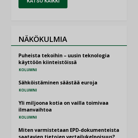
KATSO KAIKKI
NÄKÖKULMIA
Puheista tekoihin – uusin teknologia
käyttöön kiinteistöissä
KOLUMNI
Sähköistäminen säästää euroja
KOLUMNI
Yli miljoona kotia on vailla toimivaa
ilmanvaihtoa
KOLUMNI
Miten varmistetaan EPD-dokumenteista
saatavien tietojen vertailukelpoisuus?