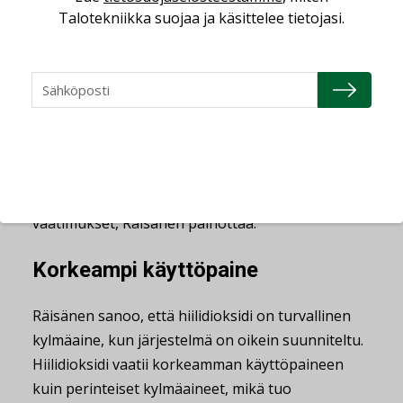
arvoon, joka on yli 3 900, Räisänen sanoo.
Talotekniikka suojaa ja käsittelee tietojasi.
Kylmäaineita koskeva F-kaasuasetus on
keskeinen, ohjaava tekijä kylmätekniikan
kehityksessä.
– F-kaasuasetus kiristyy jatkuvasti. Jotkut nykyisin
sallitut kylmäaineet eivät ole enää käytettävissä
vuonna 2030. Siksi on tärkeää tehdä ajoissa
ratkaisuja, jotka kestävät myös tulevaisuuden
vaatimukset, Räisänen painottaa.
Korkeampi käyttöpaine
Räisänen sanoo, että hiilidioksidi on turvallinen
kylmäaine, kun järjestelmä on oikein suunniteltu.
Hiilidioksidi vaatii korkeamman käyttöpaineen
kuin perinteiset kylmäaineet, mikä tuo