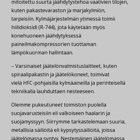
mitoitettu suurta jäähdytystehoa vaativien tilojen,
kuten pakastevaraston ja marjakylmiön,
tarpeisiin. Kylmäjärjestelmän ytimessä toimii
hiilidioksidi (R-744), jota käytetään myös
konehuoneen jäähdytyksessä
paineilmakompressorien tuottaman
lämpökuorman hallintaan.
– Varsinaiset jäätelönvalmistuslaitteet, kuten
spiraalipakastin ja jäätelökoneet, toimivat
vielä HFC-pohjaisilla kylmäaineilla ja perinteisellä
tekniikalla lauhduttaen nesteeseen.
Olemme pukeutuneet toimiston puolella
suojavarusteisiin eli valkoiseen haalarin ja
suojamyssyyn. Siirrymme tarkastelemaan suuria,
metallisia säiliöitä eli kypsytyssäiliöitä, joissa
jäätelömassa syntyy. Nestemäinen jäätelömassa