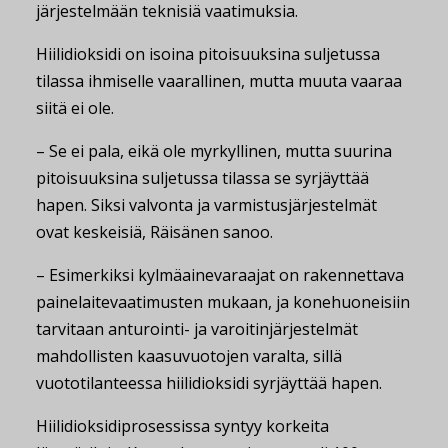
järjestelmään teknisiä vaatimuksia.
Hiilidioksidi on isoina pitoisuuksina suljetussa
tilassa ihmiselle vaarallinen, mutta muuta vaaraa
siitä ei ole.
– Se ei pala, eikä ole myrkyllinen, mutta suurina
pitoisuuksina suljetussa tilassa se syrjäyttää
hapen. Siksi valvonta ja varmistusjärjestelmät
ovat keskeisiä, Räisänen sanoo.
– Esimerkiksi kylmäainevaraajat on rakennettava
painelaitevaatimusten mukaan, ja konehuoneisiin
tarvitaan anturointi- ja varoitinjärjestelmät
mahdollisten kaasuvuotojen varalta, sillä
vuototilanteessa hiilidioksidi syrjäyttää hapen.
Hiilidioksidiprosessissa syntyy korkeita