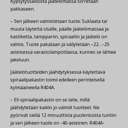
Kypsytyssäiliöstä jäätelömassa siirretään
pakkaseen.
– Sen jälkeen valmistetaan tuote: Suklaata tai
muuta täytettä sisälle, päälle jäätelömassaa ja
kastiketta, tamppariin, spiraaliin ja jäätelö on
valmis. Tuote pakataan ja säilytetään –22…–25
asteisessa varastolämpötilassa, kunnes se lähtee
jakeluun.
Jäätelötuotteiden jäähdytyksessä käytettävä
spiraalipakastin toimii edelleen perinteisellä
kylmäaineella R404A.
– Eli spiraalipakastin on se laite, millä
jäähdytetään kaikki jo valmiit tuotteet. Ne
pyörivät siellä 12 minuuttista puolentoista tuntiin
ja sen jälkeen tuote on -40-asteinen. R404A-