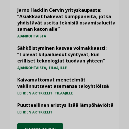
Jarno Hacklin Cervin yrityskaupasta:
”Asiakkaat hakevat kumppaneita, jotka
yhdistävät useita teknisiä osaamisalueita
saman katon alle”
AJANKOHTAISTA
Sähköistyminen kasvaa voimakkaasti:
”Tulevat kilpailuedut syntyvät, kun
erilliset teknologiat tuodaan yhteen”
,
AJANKOHTAISTA
TILAAJILLE
Kaivamattomat menetelmät
vakiinnuttavat asemansa taloyhtiöissä
,
LEHDEN ARTIKKELIT
TILAAJILLE
Puutteellinen eristys lisää lämpöhäviöitä
LEHDEN ARTIKKELIT