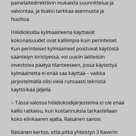
painelaitedirektiivin mukaista suunnittelua ja
valvontaa, ja lisäksi tarkkaa asennusta ja
huoltoa.
Hiilidioksidia kylmäaineena käyttävät
kokonaisuudet ovat kalliimpia kuin perinteiset.
Kun perinteiset kylmäaineet poistuvat käytöstä
sääntelyn kiristyessä, voi uusiin laitteisiin
investoiva päätyä tilanteeseen, jossa käytettyä
kylmäainetta ei enää saa käyttää – vaikka
järjestelmällä olisi vielä runsaasti teknistä
käyttöikää jäljellä.
– Tässä valossa hiilidioksidijärjestelmä ei ole enää
kallis ratkaisu, kun kustannuksia tarkastellaan
koko elinkaaren ajalta, Räisänen sanoo.
Räisänen kertoo, että pitkä yhteistyö 3 Kaverin