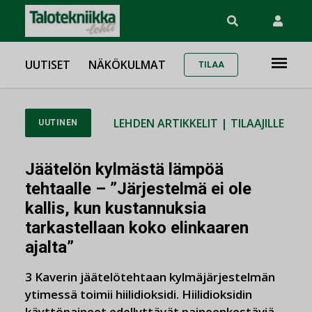
UUTISET
NÄKÖKULMAT
TILAA
LEHDEN ARTIKKELIT
|
TILAAJILLE
UUTINEN
Jäätelön kylmästä lämpöä
tehtaalle – ”Järjestelmä ei ole
kallis, kun kustannuksia
tarkastellaan koko elinkaaren
ajalta”
3 Kaverin jäätelötehtaan kylmäjärjestelmän
ytimessä toimii hiilidioksidi. Hiilidioksidin
käyttöpaineet edellyttävät paineenkestäviä