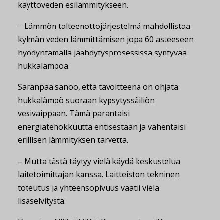
käyttöveden esilämmitykseen.
– Lämmön talteenottojärjestelmä mahdollistaa
kylmän veden lämmittämisen jopa 60 asteeseen
hyödyntämällä jäähdytysprosessissa syntyvää
hukkalämpöä.
Saranpää sanoo, että tavoitteena on ohjata
hukkalämpö suoraan kypsytyssäiliön
vesivaippaan. Tämä parantaisi
energiatehokkuutta entisestään ja vähentäisi
erillisen lämmityksen tarvetta.
– Mutta tästä täytyy vielä käydä keskustelua
laitetoimittajan kanssa. Laitteiston tekninen
toteutus ja yhteensopivuus vaatii vielä
lisäselvitystä.