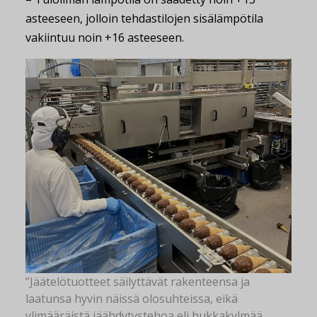
asteeseen, jolloin tehdastilojen sisälämpötila
vakiintuu noin +16 asteeseen.
”Jäätelötuotteet säilyttävät rakenteensa ja
laatunsa hyvin näissä olosuhteissa, eikä
ylimääräistä jäähdytystehoa eli hukkakylmää