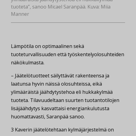
tuoteta”, sanoo Micael Saranpää. Kuva: Miia
Manner
Lämpötila on optimaalinen sekä
tuoteturvallisuuden että työskentelyolosuhteiden
näkökulmasta.
– Jäätelötuotteet säilyttävät rakenteensa ja
laatunsa hyvin näissä olosuhteissa, eikä
ylimääräistä jäähdytystehoa eli hukkakylmää
tuoteta. Tilavuudeltaan suurten tuotantotilojen
lisäjäähdytys kasvattaisi energiankulutusta
huomattavasti, Saranpää sanoo.
3 Kaverin jäätelötehtaan kylmäjärjestelmä on