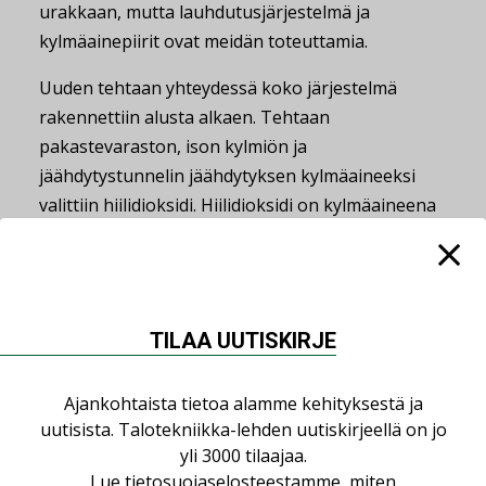
urakkaan, mutta lauhdutusjärjestelmä ja
kylmäainepiirit ovat meidän toteuttamia.
Uuden tehtaan yhteydessä koko järjestelmä
rakennettiin alusta alkaen. Tehtaan
pakastevaraston, ison kylmiön ja
jäähdytystunnelin jäähdytyksen kylmäaineeksi
valittiin hiilidioksidi. Hiilidioksidi on kylmäaineena
myös konehuoneen jäähdytyksessä, jossa
paineilmakompressorit tuottavat runsaasti
lämpöä.
TILAA UUTISKIRJE
– 3 Kaverin jäätelötehdas oli kuutisen vuotta
sitten, kun tehdas rakennettiin, edelläkävijä
valitessaan hiilidioksidin. Hiilidioksidin etuna on
Ajankohtaista tietoa alamme kehityksestä ja
sen GWP-arvo (Global Warming Potential), joka
uutisista. Talotekniikka-lehden uutiskirjeellä on jo
yli 3000 tilaajaa.
on vain 1, verrattuna esimerkiksi R-404A:n
Lue
tietosuojaselosteestamme
, miten