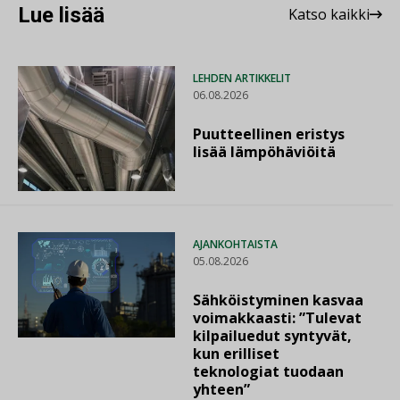
Lue lisää
Katso kaikki
LEHDEN ARTIKKELIT
06.08.2026
Puutteellinen eristys
lisää lämpöhäviöitä
AJANKOHTAISTA
05.08.2026
Sähköistyminen kasvaa
voimakkaasti: ”Tulevat
kilpailuedut syntyvät,
kun erilliset
teknologiat tuodaan
yhteen”