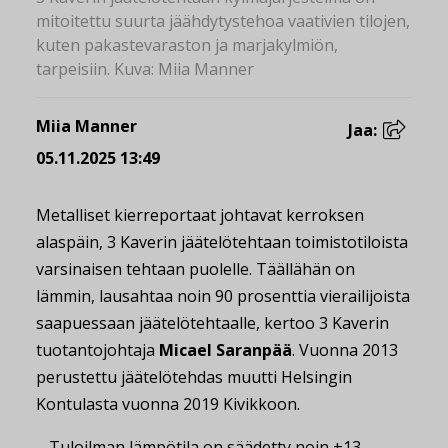
mitoitettu suurta jäähdytystehoa vaativien tilojen,
kuten pakastevaraston ja marjakylmiön,
tarpeisiin. Kuva: Miia Manner
Miia Manner
Jaa:
05.11.2025 13:49
Metalliset kierreportaat johtavat kerroksen
alaspäin, 3 Kaverin jäätelötehtaan toimistotiloista
varsinaisen tehtaan puolelle. Täällähän on
lämmin,
lausahtaa noin 90 prosenttia vierailijoista
saapuessaan jäätelötehtaalle, kertoo 3 Kaverin
tuotantojohtaja
Micael Saranpää
. Vuonna 2013
perustettu jäätelötehdas muutti Helsingin
Kontulasta vuonna 2019 Kivikkoon.
– Tuloilman lämpötila on säädetty noin +13