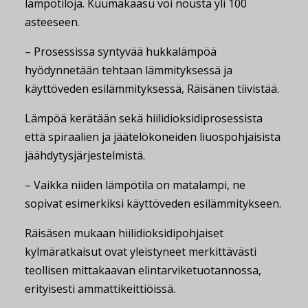
lämpötiloja. Kuumakaasu voi nousta yli 100
asteeseen.
– Prosessissa syntyvää hukkalämpöä
hyödynnetään tehtaan lämmityksessä ja
käyttöveden esilämmityksessä, Räisänen tiivistää.
Lämpöä kerätään sekä hiilidioksidiprosessista
että spiraalien ja jäätelökoneiden liuospohjaisista
jäähdytysjärjestelmistä.
– Vaikka niiden lämpötila on matalampi, ne
sopivat esimerkiksi käyttöveden esilämmitykseen.
Räisäsen mukaan hiilidioksidipohjaiset
kylmäratkaisut ovat yleistyneet merkittävästi
teollisen mittakaavan elintarviketuotannossa,
erityisesti ammattikeittiöissä.