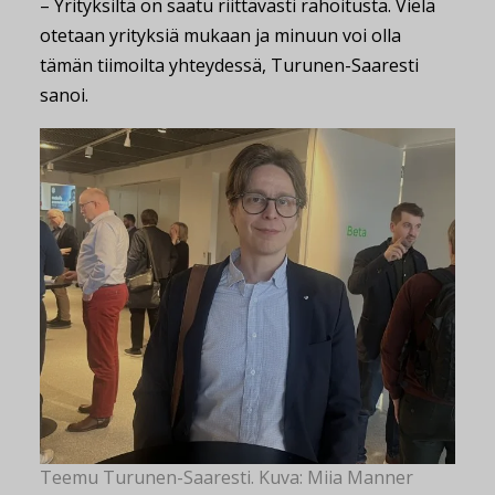
– Yrityksiltä on saatu riittävästi rahoitusta. Vielä
otetaan yrityksiä mukaan ja minuun voi olla
tämän tiimoilta yhteydessä, Turunen-Saaresti
sanoi.
Teemu Turunen-Saaresti. Kuva: Miia Manner