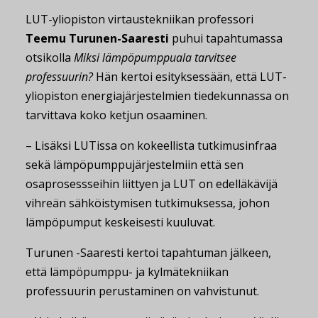
LUT-yliopiston virtaustekniikan professori
Teemu Turunen-Saaresti
puhui tapahtumassa
otsikolla
Miksi lämpöpumppuala tarvitsee
professuurin?
Hän kertoi esityksessään, että LUT-
yliopiston energiajärjestelmien tiedekunnassa on
tarvittava koko ketjun osaaminen.
– Lisäksi LUTissa on kokeellista tutkimusinfraa
sekä lämpöpumppujärjestelmiin että sen
osaprosessseihin liittyen ja LUT on edelläkävijä
vihreän sähköistymisen tutkimuksessa, johon
lämpöpumput keskeisesti kuuluvat.
Turunen -Saaresti kertoi tapahtuman jälkeen,
että lämpöpumppu- ja kylmätekniikan
professuurin perustaminen on vahvistunut.