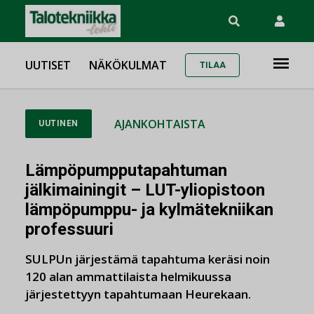
UUTISET
NÄKÖKULMAT
TILAA
AJANKOHTAISTA
UUTINEN
Lämpöpumpputapahtuman
jälkimainingit – LUT-yliopistoon
lämpöpumppu- ja kylmätekniikan
professuuri
SULPUn järjestämä tapahtuma keräsi noin
120 alan ammattilaista helmikuussa
järjestettyyn tapahtumaan Heurekaan.