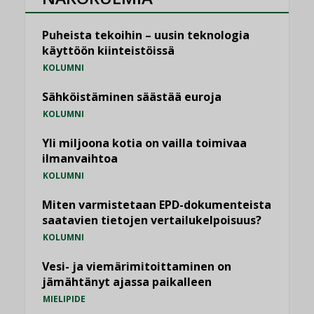
Puheista tekoihin – uusin teknologia
käyttöön kiinteistöissä
KOLUMNI
Sähköistäminen säästää euroja
KOLUMNI
Yli miljoona kotia on vailla toimivaa
ilmanvaihtoa
KOLUMNI
Miten varmistetaan EPD-dokumenteista
saatavien tietojen vertailukelpoisuus?
KOLUMNI
Vesi- ja viemärimitoittaminen on
jämähtänyt ajassa paikalleen
MIELIPIDE