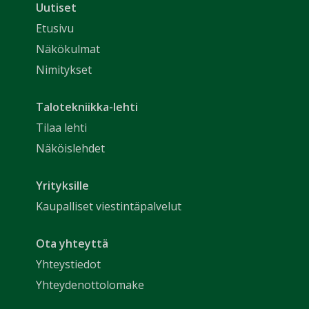
Uutiset
Etusivu
Näkökulmat
Nimitykset
Talotekniikka-lehti
Tilaa lehti
Näköislehdet
Yrityksille
Kaupalliset viestintäpalvelut
Ota yhteyttä
Yhteystiedot
Yhteydenottolomake