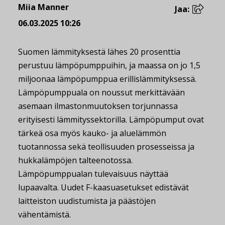
Miia Manner
Jaa:
06.03.2025 10:26
Suomen lämmityksestä lähes 20 prosenttia
perustuu lämpöpumppuihin, ja maassa on jo 1,5
miljoonaa lämpöpumppua erillislämmityksessä.
Lämpöpumppuala on noussut merkittävään
asemaan ilmastonmuutoksen torjunnassa
erityisesti lämmityssektorilla. Lämpöpumput ovat
tärkeä osa myös kauko- ja aluelämmön
tuotannossa sekä teollisuuden prosesseissa ja
hukkalämpöjen talteenotossa.
Lämpöpumppualan tulevaisuus näyttää
lupaavalta. Uudet F-kaasuasetukset edistävät
laitteiston uudistumista ja päästöjen
vähentämistä.