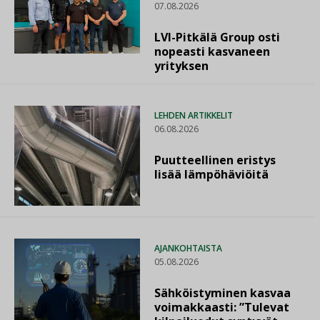
07.08.2026
LVI-Pitkälä Group osti
nopeasti kasvaneen
yrityksen
LEHDEN ARTIKKELIT
06.08.2026
Puutteellinen eristys
lisää lämpöhäviöitä
AJANKOHTAISTA
05.08.2026
Sähköistyminen kasvaa
voimakkaasti: ”Tulevat