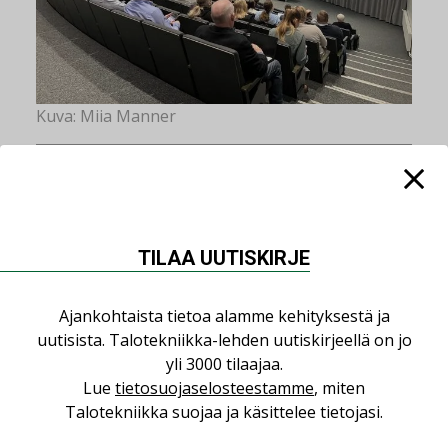
Kuva: Miia Manner
Energiateollisuuden toimitusjohtaja
Jukka
Leskelä
valaisi ajankohtaisia asioita sähkö- ja
TILAA UUTISKIRJE
lämmitysmarkkinoilta, painottaen
lämpöpumppujen roolia vihreässä siirtymässä.
Ajankohtaista tietoa alamme kehityksestä ja
uutisista. Talotekniikka-lehden uutiskirjeellä on jo
yli 3000 tilaajaa.
Lue
tietosuojaselosteestamme
, miten
Talotekniikka suojaa ja käsittelee tietojasi.