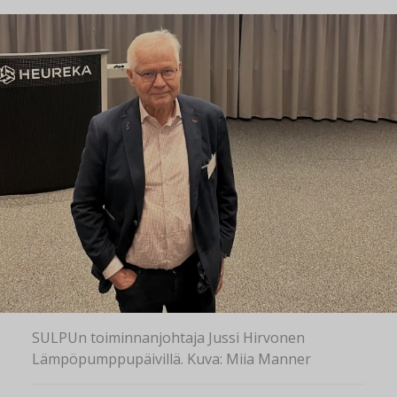
SULPUn toiminnanjohtaja Jussi Hirvonen
Lämpöpumppupäivillä. Kuva: Miia Manner