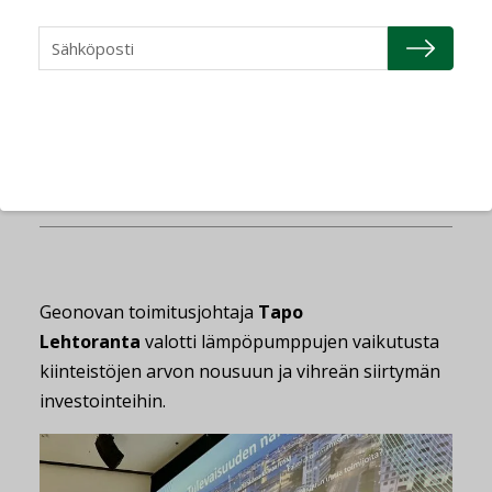
Jukka Leskelä. Kuva: Miia Manner
Geonovan toimitusjohtaja
Tapo
Lehtoranta
valotti lämpöpumppujen vaikutusta
kiinteistöjen arvon nousuun ja vihreän siirtymän
investointeihin.