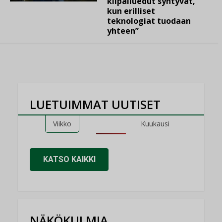
kilpailuedut syntyvät,
kun erilliset
teknologiat tuodaan
yhteen”
LUETUIMMAT UUTISET
Viikko
Kuukausi
KATSO KAIKKI
NÄKÖKULMIA