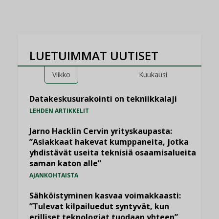
LUETUIMMAT UUTISET
Viikko
Kuukausi
Datakeskusurakointi on tekniikkalaji
LEHDEN ARTIKKELIT
Jarno Hacklin Cervin yrityskaupasta:
”Asiakkaat hakevat kumppaneita, jotka
yhdistävät useita teknisiä osaamisalueita
saman katon alle”
AJANKOHTAISTA
Sähköistyminen kasvaa voimakkaasti:
”Tulevat kilpailuedut syntyvät, kun
erilliset teknologiat tuodaan yhteen”