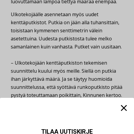
luovuttamaan lämpöä tiettyä määrää enempää.
Ulkotekojäälle asennetaan myös uudet
kenttäputkistot. Putkia on jään alla tuhansittain,
toisistaan kymmenen senttimetrin välein
asetettuina. Uudesta putkistosta tulee melko
samanlainen kuin vanhasta. Putket vain uusitaan.
– Ulkotekojään kenttäputkiston tekemisen
suunnittelu kuului myös meille. Siellä on putkia
ihan järkyttävä määrä. Ja se täytyy huomioida
suunnittelussa, että syöttävä runkoputkisto pitää
pystyä toteuttamaan poikittain, Kinnunen kertoo.
Hyvä energiapeitto
TILAA UUTISKIRJE