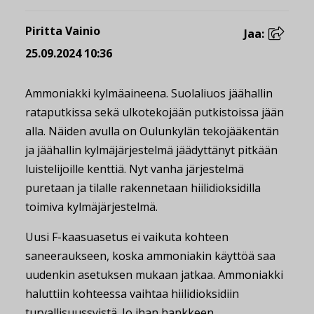
Piritta Vainio
Jaa:
25.09.2024 10:36
Ammoniakki kylmäaineena. Suolaliuos jäähallin
rataputkissa sekä ulkotekojään putkistoissa jään
alla. Näiden avulla on Oulunkylän tekojääkentän
ja jäähallin kylmäjärjestelmä jäädyttänyt pitkään
luistelijoille kenttiä. Nyt vanha järjestelmä
puretaan ja tilalle rakennetaan hiilidioksidilla
toimiva kylmäjärjestelmä.
Uusi F-kaasuasetus ei vaikuta kohteen
saneeraukseen, koska ammoniakin käyttöä saa
uudenkin asetuksen mukaan jatkaa. Ammoniakki
haluttiin kohteessa vaihtaa hiilidioksidiin
turvallisuussyistä. Jo ihan hankkeen