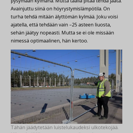
pysymään kylmänä. Mutta täällä pitää tehdä jäätä.
Avainjuttu siinä on höyrystymislämpötila. On
turha tehdä mitään älyttömän kylmää. Joku voisi
ajatella, että tehdään vain –25 asteen liuosta,
sehän jäätyy nopeasti. Mutta se ei ole missään
nimessä optimaalinen, hän kertoo.
Tähän jäädytetään luistelukaudeksi ulkotekojää.