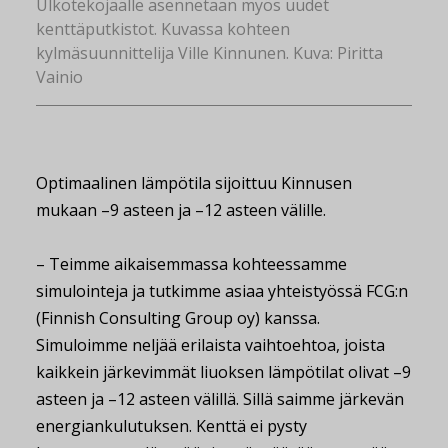
Ulkotekojäälle asennetaan myös uudet
kenttäputkistot. Kuvassa kohteen
kylmäsuunnittelija Ville Kinnunen. Kuva: Piritta
Vainio
Optimaalinen lämpötila sijoittuu Kinnusen
mukaan –9 asteen ja –12 asteen välille.
– Teimme aikaisemmassa kohteessamme
simulointeja ja tutkimme asiaa yhteistyössä FCG:n
(Finnish Consulting Group oy) kanssa.
Simuloimme neljää erilaista vaihtoehtoa, joista
kaikkein järkevimmät liuoksen lämpötilat olivat –9
asteen ja –12 asteen välillä. Sillä saimme järkevän
energiankulutuksen. Kenttä ei pysty