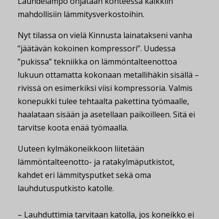
Lauhdelämpö ohjataan kohteessa kaikkiin
mahdollisiin lämmitysverkostoihin.
Nyt tilassa on vielä Kinnusta lainatakseni vanha
”jäätävän kokoinen kompressori”. Uudessa
”pukissa” tekniikka on lämmöntalteenottoa
lukuun ottamatta kokonaan metallihäkin sisällä –
rivissä on esimerkiksi viisi kompressoria. Valmis
konepukki tulee tehtaalta pakettina työmaalle,
haalataan sisään ja asetellaan paikoilleen. Sitä ei
tarvitse koota enää työmaalla.
Uuteen kylmäkoneikkoon liitetään
lämmöntalteenotto- ja ratakylmäputkistot,
kahdet eri lämmitysputket sekä oma
lauhdutusputkisto katolle.
– Lauhduttimia tarvitaan katolla, jos koneikko ei