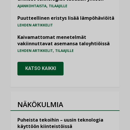
,
AJANKOHTAISTA
TILAAJILLE
Puutteellinen eristys lisää lämpöhäviöitä
LEHDEN ARTIKKELIT
Kaivamattomat menetelmät
vakiinnuttavat asemansa taloyhtiöissä
,
LEHDEN ARTIKKELIT
TILAAJILLE
KATSO KAIKKI
NÄKÖKULMIA
Puheista tekoihin – uusin teknologia
käyttöön kiinteistöissä