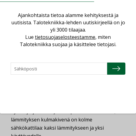
Uudessa järjestelmässä kaikki mahdollinen
lauhdelämpö otetaan hyötykäyttöön kohteen
Ajankohtaista tietoa alamme kehityksestä ja
rakennuksissa.
uutisista. Talotekniikka-lehden uutiskirjeellä on jo
yli 3000 tilaajaa.
– Meillä on lämmöntalteenottosiirtimet kahdessa
Lue
tietosuojaselosteestamme
, miten
eri tehoportaassa, joissa lämpöä otetaan
Talotekniikka suojaa ja käsittelee tietojasi.
kylmälaitoksesta talteen. Alempaa tehoporrasta
varten on lauhdelämpöpumppu. Se nostaa
lämpötilan haluttuun korkeampaan
lämpötilatasoon, Kinnunen sanoo.
Kaukolämmöstä kohteessa luovutaan. Tilalle
tulee maalämmön ja kylmäjärjestelmästä
syntyvän lauhdelämmön muodostama
hybridijärjestelmä. Jos lämpöä ei tule muualta,
lämmityksen kulmakivenä on kolme
sähkökattilaa: kaksi lämmitykseen ja yksi