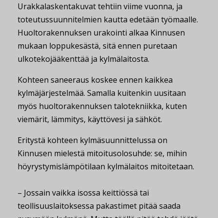
Urakkalaskentakuvat tehtiin viime vuonna, ja
toteutussuunnitelmien kautta edetään työmaalle.
Huoltorakennuksen urakointi alkaa Kinnusen
mukaan loppukesästä, sitä ennen puretaan
ulkotekojääkenttää ja kylmälaitosta.
Kohteen saneeraus koskee ennen kaikkea
kylmäjärjestelmää. Samalla kuitenkin uusitaan
myös huoltorakennuksen talotekniikka, kuten
viemärit, lämmitys, käyttövesi ja sähköt.
Eritystä kohteen kylmäsuunnittelussa on
Kinnusen mielestä mitoitusolosuhde: se, mihin
höyrystymislämpötilaan kylmälaitos mitoitetaan.
– Jossain vaikka isossa keittiössä tai
teollisuuslaitoksessa pakastimet pitää saada