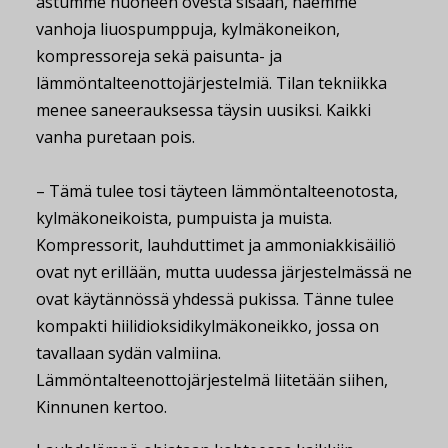
astumme huoneen ovesta sisään, näemme
vanhoja liuospumppuja, kylmäkoneikon,
kompressoreja sekä paisunta- ja
lämmöntalteenottojärjestelmiä. Tilan tekniikka
menee saneerauksessa täysin uusiksi. Kaikki
vanha puretaan pois.
– Tämä tulee tosi täyteen lämmöntalteenotosta,
kylmäkoneikoista, pumpuista ja muista.
Kompressorit, lauhduttimet ja ammoniakkisäiliö
ovat nyt erillään, mutta uudessa järjestelmässä ne
ovat käytännössä yhdessä pukissa. Tänne tulee
kompakti hiilidioksidikylmäkoneikko, jossa on
tavallaan sydän valmiina.
Lämmöntalteenottojärjestelmä liitetään siihen,
Kinnunen kertoo.