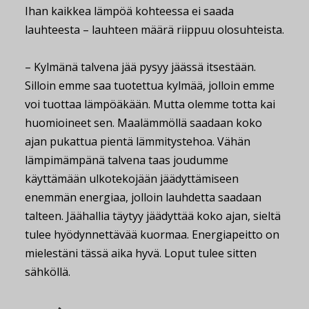
Ihan kaikkea lämpöä kohteessa ei saada
lauhteesta – lauhteen määrä riippuu olosuhteista.
– Kylmänä talvena jää pysyy jäässä itsestään.
Silloin emme saa tuotettua kylmää, jolloin emme
voi tuottaa lämpöäkään. Mutta olemme totta kai
huomioineet sen. Maalämmöllä saadaan koko
ajan pukattua pientä lämmitystehoa. Vähän
lämpimämpänä talvena taas joudumme
käyttämään ulkotekojään jäädyttämiseen
enemmän energiaa, jolloin lauhdetta saadaan
talteen. Jäähallia täytyy jäädyttää koko ajan, sieltä
tulee hyödynnettävää kuormaa. Energiapeitto on
mielestäni tässä aika hyvä. Loput tulee sitten
sähköllä.