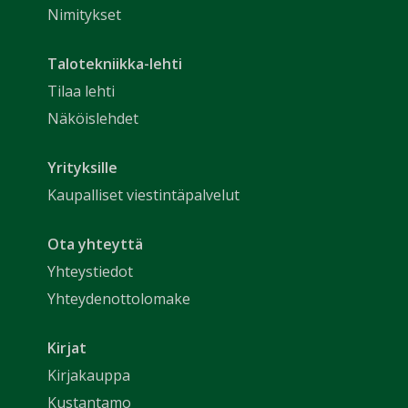
Nimitykset
Talotekniikka-lehti
Tilaa lehti
Näköislehdet
Yrityksille
Kaupalliset viestintäpalvelut
Ota yhteyttä
Yhteystiedot
Yhteydenottolomake
Kirjat
Kirjakauppa
Kustantamo