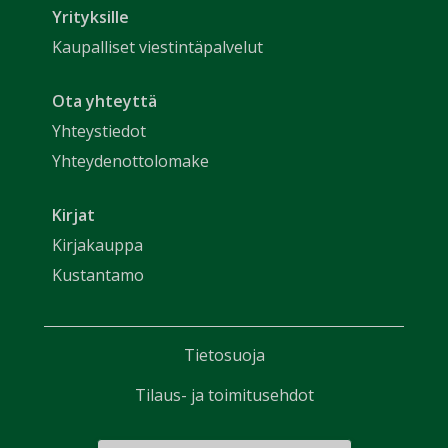
Yrityksille
Kaupalliset viestintäpalvelut
Ota yhteyttä
Yhteystiedot
Yhteydenottolomake
Kirjat
Kirjakauppa
Kustantamo
Tietosuoja
Tilaus- ja toimitusehdot