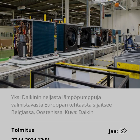
Yksi Daikinin neljästä lämpöpumppuja
valmistavasta Euroopan tehtaasta sijaitsee
Belgiassa, Oostenissa. Kuva: Daikin
Toimitus
Jaa: