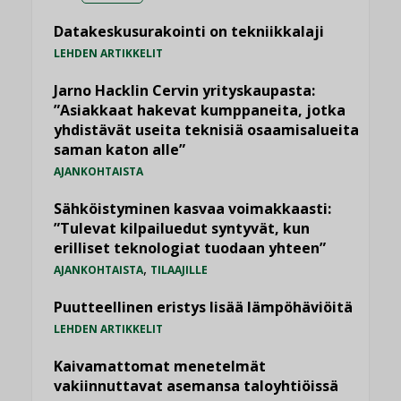
Datakeskusurakointi on tekniikkalaji
LEHDEN ARTIKKELIT
Jarno Hacklin Cervin yrityskaupasta:
”Asiakkaat hakevat kumppaneita, jotka
yhdistävät useita teknisiä osaamisalueita
saman katon alle”
AJANKOHTAISTA
Sähköistyminen kasvaa voimakkaasti:
”Tulevat kilpailuedut syntyvät, kun
erilliset teknologiat tuodaan yhteen”
,
AJANKOHTAISTA
TILAAJILLE
Puutteellinen eristys lisää lämpöhäviöitä
LEHDEN ARTIKKELIT
Kaivamattomat menetelmät
vakiinnuttavat asemansa taloyhtiöissä