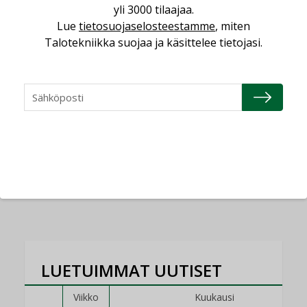
yli 3000 tilaajaa.
Lue
tietosuojaselosteestamme
, miten
Talotekniikka suojaa ja käsittelee tietojasi.
AJANKOHTAISTA
05.08.2026
Sähköistyminen kasvaa
voimakkaasti: ”Tulevat
kilpailuedut syntyvät,
kun erilliset
teknologiat tuodaan
yhteen”
LUETUIMMAT UUTISET
Viikko
Kuukausi