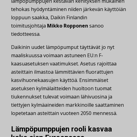
lämpöpumppujen kestävän kehityksen mukainen
tehokas hyödyntäminen niiden järkevän käyttöiän
loppuun saakka, Daikin Finlandin
toimitusjohtaja
Mikko Ropponen
sanoo
tiedotteessa.
Daikinin uudet lämpöpumput täyttävät jo nyt
maaliskuussa voimaan astuneen EU:n F-
kaasuasetuksen vaatimukset. Asetus rajoittaa
asteittain ilmastoa lämmittävien fluorattujen
kasvihuonekaasujen käyttöä. Ensimmäiset
asetuksen kylmälaitteiden huoltoon tuomat
tiukennukset tulevat voimaan lähivuosina ja
tiettyjen kylmäaineiden markkinoille saattaminen
lopetetaan asteittain vuoteen 2050 mennessä.
Lämpöpumppujen rooli kasvaa