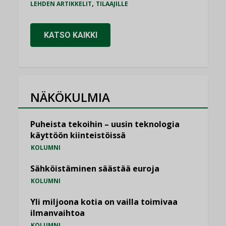
,
LEHDEN ARTIKKELIT
TILAAJILLE
KATSO KAIKKI
NÄKÖKULMIA
Puheista tekoihin – uusin teknologia
käyttöön kiinteistöissä
KOLUMNI
Sähköistäminen säästää euroja
KOLUMNI
Yli miljoona kotia on vailla toimivaa
ilmanvaihtoa
KOLUMNI