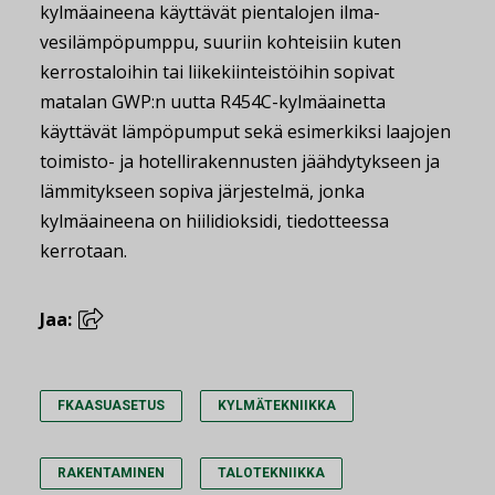
kylmäaineena käyttävät pientalojen ilma-
vesilämpöpumppu, suuriin kohteisiin kuten
kerrostaloihin tai liikekiinteistöihin sopivat
matalan GWP:n uutta R454C-kylmäainetta
käyttävät lämpöpumput sekä esimerkiksi laajojen
toimisto- ja hotellirakennusten jäähdytykseen ja
lämmitykseen sopiva järjestelmä, jonka
kylmäaineena on hiilidioksidi, tiedotteessa
kerrotaan.
Jaa:
FKAASUASETUS
KYLMÄTEKNIIKKA
RAKENTAMINEN
TALOTEKNIIKKA