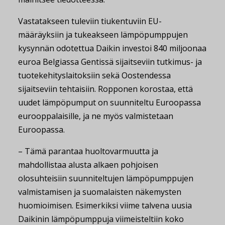
Vastatakseen tuleviin tiukentuviin EU-
määräyksiin ja tukeakseen lämpöpumppujen
kysynnän odotettua Daikin investoi 840 miljoonaa
euroa Belgiassa Gentissä sijaitseviin tutkimus- ja
tuotekehityslaitoksiin sekä Oostendessa
sijaitseviin tehtaisiin. Ropponen korostaa, että
uudet lämpöpumput on suunniteltu Euroopassa
eurooppalaisille, ja ne myös valmistetaan
Euroopassa.
– Tämä parantaa huoltovarmuutta ja
mahdollistaa alusta alkaen pohjoisen
olosuhteisiin suunniteltujen lämpöpumppujen
valmistamisen ja suomalaisten näkemysten
huomioimisen. Esimerkiksi viime talvena uusia
Daikinin lämpöpumppuja viimeisteltiin koko