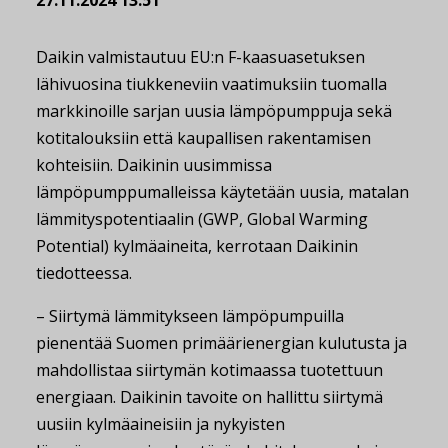
27.11.2024 13:51
Daikin valmistautuu EU:n F-kaasuasetuksen
lähivuosina tiukkeneviin vaatimuksiin tuomalla
markkinoille sarjan uusia lämpöpumppuja sekä
kotitalouksiin että kaupallisen rakentamisen
kohteisiin. Daikinin uusimmissa
lämpöpumppumalleissa käytetään uusia, matalan
lämmityspotentiaalin (GWP, Global Warming
Potential) kylmäaineita, kerrotaan Daikinin
tiedotteessa.
– Siirtymä lämmitykseen lämpöpumpuilla
pienentää Suomen primäärienergian kulutusta ja
mahdollistaa siirtymän kotimaassa tuotettuun
energiaan. Daikinin tavoite on hallittu siirtymä
uusiin kylmäaineisiin ja nykyisten