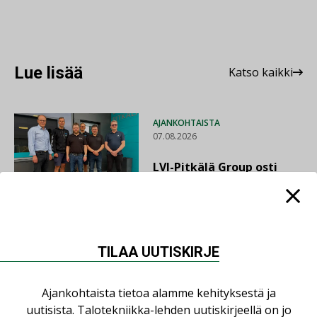
Lue lisää
Katso kaikki
AJANKOHTAISTA
07.08.2026
LVI-Pitkälä Group osti
nopeasti kasvaneen
yrityksen
LEHDEN ARTIKKELIT
TILAA UUTISKIRJE
06.08.2026
Puutteellinen eristys
Ajankohtaista tietoa alamme kehityksestä ja
lisää lämpöhäviöitä
uutisista. Talotekniikka-lehden uutiskirjeellä on jo