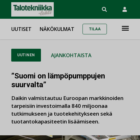
UUTISET
NÄKÖKULMAT
TILAA
AJANKOHTAISTA
UUTINEN
”Suomi on lämpöpumppujen
suurvalta”
Daikin valmistautuu Euroopan markkinoiden
tarpeisiin investoimalla 840 miljoonaa
tutkimukseen ja tuotekehitykseen sekä
tuotantokapasiteetin lisäämiseen.