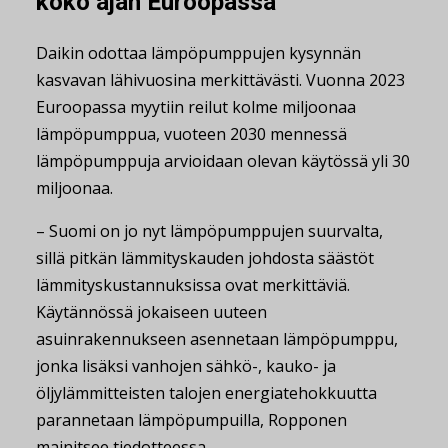
koko ajan Euroopassa
Daikin odottaa lämpöpumppujen kysynnän
kasvavan lähivuosina merkittävästi. Vuonna 2023
Euroopassa myytiin reilut kolme miljoonaa
lämpöpumppua, vuoteen 2030 mennessä
lämpöpumppuja arvioidaan olevan käytössä yli 30
miljoonaa.
– Suomi on jo nyt lämpöpumppujen suurvalta,
sillä pitkän lämmityskauden johdosta säästöt
lämmityskustannuksissa ovat merkittäviä.
Käytännössä jokaiseen uuteen
asuinrakennukseen asennetaan lämpöpumppu,
jonka lisäksi vanhojen sähkö-, kauko- ja
öljylämmitteisten talojen energiatehokkuutta
parannetaan lämpöpumpuilla, Ropponen
mainitsee tiedotteessa.