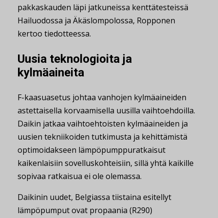
pakkaskauden läpi jatkuneissa kenttätesteissä
Hailuodossa ja Äkäslompolossa, Ropponen
kertoo tiedotteessa.
Uusia teknologioita ja
kylmäaineita
F-kaasuasetus johtaa vanhojen kylmäaineiden
astettaisella korvaamisella uusilla vaihtoehdoilla.
Daikin jatkaa vaihtoehtoisten kylmäaineiden ja
uusien tekniikoiden tutkimusta ja kehittämistä
optimoidakseen lämpöpumppuratkaisut
kaikenlaisiin sovelluskohteisiin, sillä yhtä kaikille
sopivaa ratkaisua ei ole olemassa.
Daikinin uudet, Belgiassa tiistaina esitellyt
lämpöpumput ovat propaania (R290)