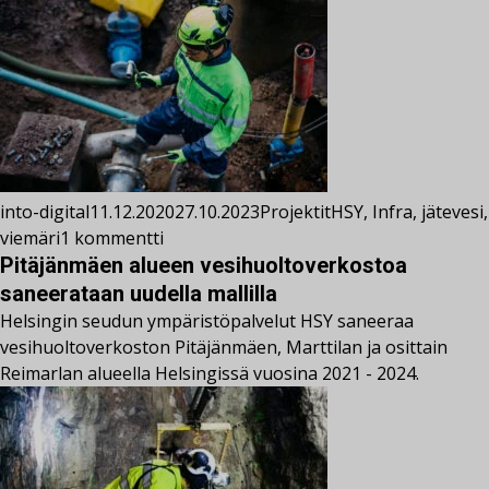
into-digital
11.12.2020
27.10.2023
Projektit
HSY
,
Infra
,
jätevesi
,
viemäri
1 kommentti
Pitäjänmäen alueen vesihuoltoverkostoa
saneerataan uudella mallilla
Helsingin seudun ympäristöpalvelut HSY saneeraa
vesihuoltoverkoston Pitäjänmäen, Marttilan ja osittain
Reimarlan alueella Helsingissä vuosina 2021 - 2024.