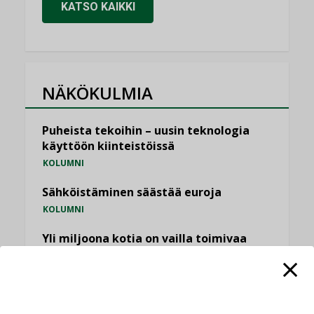
KATSO KAIKKI
NÄKÖKULMIA
Puheista tekoihin – uusin teknologia
käyttöön kiinteistöissä
KOLUMNI
Sähköistäminen säästää euroja
KOLUMNI
Yli miljoona kotia on vailla toimivaa
ilmanvaihtoa
KOLUMNI
Miten varmistetaan EPD-dokumenteista