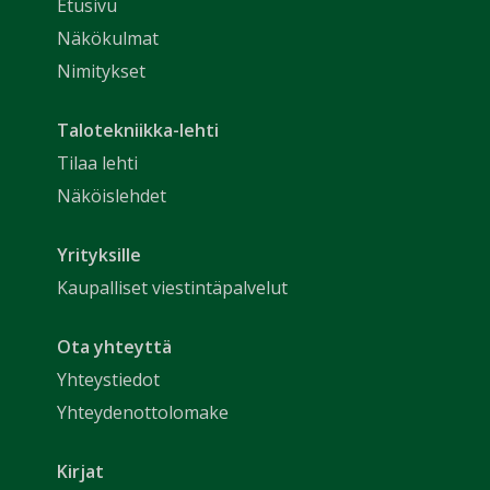
Etusivu
Näkökulmat
Nimitykset
Talotekniikka-lehti
Tilaa lehti
Näköislehdet
Yrityksille
Kaupalliset viestintäpalvelut
Ota yhteyttä
Yhteystiedot
Yhteydenottolomake
Kirjat