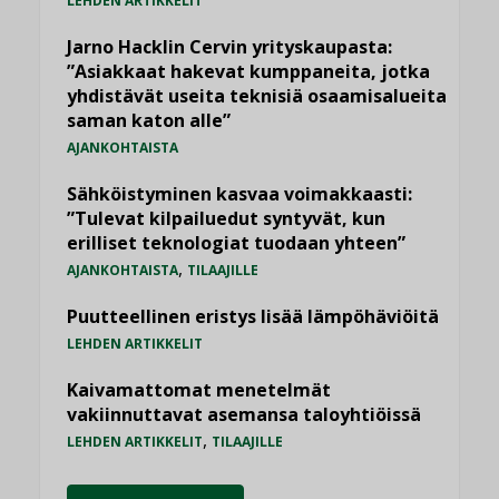
LEHDEN ARTIKKELIT
Jarno Hacklin Cervin yrityskaupasta:
”Asiakkaat hakevat kumppaneita, jotka
yhdistävät useita teknisiä osaamisalueita
saman katon alle”
AJANKOHTAISTA
Sähköistyminen kasvaa voimakkaasti:
”Tulevat kilpailuedut syntyvät, kun
erilliset teknologiat tuodaan yhteen”
,
AJANKOHTAISTA
TILAAJILLE
Puutteellinen eristys lisää lämpöhäviöitä
LEHDEN ARTIKKELIT
Kaivamattomat menetelmät
vakiinnuttavat asemansa taloyhtiöissä
,
LEHDEN ARTIKKELIT
TILAAJILLE