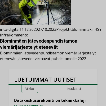
into-digital
11.12.2020
27.10.2023
Projektit
blominmäki
,
HSY
,
Infra
Kommentoi
Blominmäen jätevedenpuhdistamon
viemärijärjestelyt etenevät
Blominmäen jätevedenpuhdistamon viemärijärjestelyt
etenevät, jätevedet virtaavat puhdistamolle 2022
LUETUIMMAT UUTISET
Viikko
Kuukausi
Datakeskusurakointi on tekniikkalaji