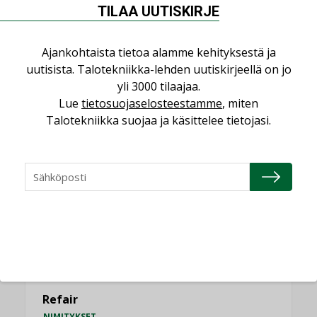
saatavien tietojen vertailukelpoisuus?
TILAA UUTISKIRJE
KOLUMNI
Vesi- ja viemärimitoittaminen on
Ajankohtaista tietoa alamme kehityksestä ja
jämähtänyt ajassa paikalleen
uutisista. Talotekniikka-lehden uutiskirjeellä on jo
MIELIPIDE
yli 3000 tilaajaa.
Lue
tietosuojaselosteestamme
, miten
Talotekniikka suojaa ja käsittelee tietojasi.
KATSO KAIKKI
NIMITYKSET
Consti
NIMITYKSET
Refair
NIMITYKSET