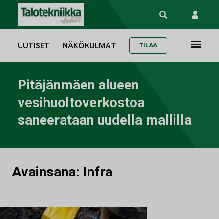
UUTISET
NÄKÖKULMAT
TILAA
Pitäjänmäen alueen
vesihuoltoverkostoa
saneerataan uudella mallilla
Avainsana:
Infra