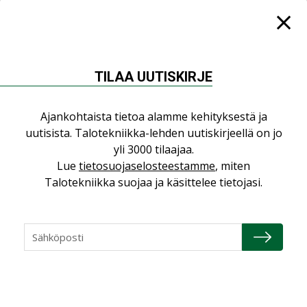
Puutteellinen eristys lisää lämpöhäviöitä
LEHDEN ARTIKKELIT
Kaivamattomat menetelmät
TILAA UUTISKIRJE
vakiinnuttavat asemansa taloyhtiöissä
,
LEHDEN ARTIKKELIT
TILAAJILLE
Ajankohtaista tietoa alamme kehityksestä ja
uutisista. Talotekniikka-lehden uutiskirjeellä on jo
KATSO KAIKKI
yli 3000 tilaajaa.
Lue
tietosuojaselosteestamme
, miten
Talotekniikka suojaa ja käsittelee tietojasi.
NÄKÖKULMIA
Puheista tekoihin – uusin teknologia
käyttöön kiinteistöissä
KOLUMNI