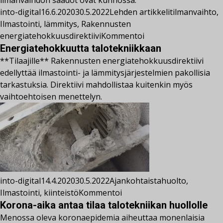
into-digital
16.6.2020
30.5.2022
Lehden artikkelit
ilmanvaihto
,
Ilmastointi
,
lämmitys
,
Rakennusten
energiatehokkuusdirektiivi
Kommentoi
Energiatehokkuutta talotekniikkaan
**Tilaajille** Rakennusten energiatehokkuusdirektiivi
edellyttää ilmastointi- ja lämmitysjärjestelmien pakollisia
tarkastuksia. Direktiivi mahdollistaa kuitenkin myös
vaihtoehtoisen menettelyn.
into-digital
14.4.2020
30.5.2022
Ajankohtaista
huolto
,
Ilmastointi
,
kiinteistö
Kommentoi
Korona-aika antaa tilaa talotekniikan huollolle
Menossa oleva koronaepidemia aiheuttaa monenlaisia