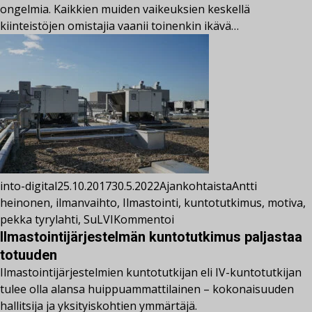
ongelmia. Kaikkien muiden vaikeuksien keskellä
kiinteistöjen omistajia vaanii toinenkin ikävä…
into-digital
25.10.2017
30.5.2022
Ajankohtaista
Antti
heinonen
,
ilmanvaihto
,
Ilmastointi
,
kuntotutkimus
,
motiva
,
pekka tyrylahti
,
SuLVI
Kommentoi
Ilmastointijärjestelmän kuntotutkimus paljastaa
totuuden
Ilmastointijärjestelmien kuntotutkijan eli IV-kuntotutkijan
tulee olla alansa huippuammattilainen – kokonaisuuden
hallitsija ja yksityiskohtien ymmärtäjä.