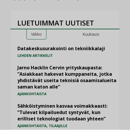
LUETUIMMAT UUTISET
Viikko
Kuukausi
Datakeskusurakointi on tekniikkalaji
LEHDEN ARTIKKELIT
Jarno Hacklin Cervin yrityskaupasta:
”Asiakkaat hakevat kumppaneita, jotka
yhdistävät useita teknisiä osaamisalueita
saman katon alle”
AJANKOHTAISTA
Sähköistyminen kasvaa voimakkaasti:
”Tulevat kilpailuedut syntyvät, kun
erilliset teknologiat tuodaan yhteen”
,
AJANKOHTAISTA
TILAAJILLE