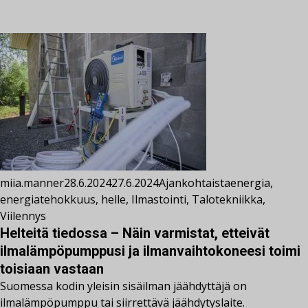
miia.manner
28.6.2024
27.6.2024
Ajankohtaista
energia
,
energiatehokkuus
,
helle
,
Ilmastointi
,
Talotekniikka
,
Viilennys
Helteitä tiedossa – Näin varmistat, etteivät
ilmalämpöpumppusi ja ilmanvaihtokoneesi toimi
toisiaan vastaan
Suomessa kodin yleisin sisäilman jäähdyttäjä on
ilmalämpöpumppu tai siirrettävä jäähdytyslaite.