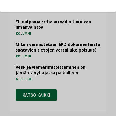
Sähköistäminen säästää euroja
KOLUMNI
Yli miljoona kotia on vailla toimivaa
ilmanvaihtoa
KOLUMNI
Miten varmistetaan EPD-dokumenteista
saatavien tietojen vertailukelpoisuus?
KOLUMNI
Vesi- ja viemärimitoittaminen on
jämähtänyt ajassa paikalleen
MIELIPIDE
KATSO KAIKKI