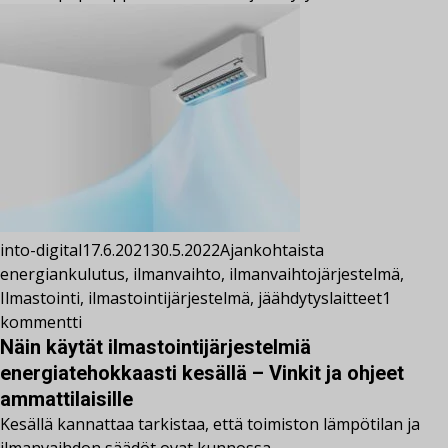
into-digital
17.6.2021
30.5.2022
Ajankohtaista
energiankulutus
,
ilmanvaihto
,
ilmanvaihtojärjestelmä
,
Ilmastointi
,
ilmastointijärjestelmä
,
jäähdytyslaitteet
1
kommentti
Näin käytät ilmastointijärjestelmiä
energiatehokkaasti kesällä – Vinkit ja ohjeet
ammattilaisille
Kesällä kannattaa tarkistaa, että toimiston lämpötilan ja
ilmanvaihdon säädöt ovat kunnossa.