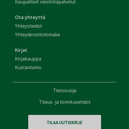
Kaupalliset viestintäpalvelut
Ota yhteyttä
Yhteystiedot
Yhteydenottolomake
Kirjat
Kirjakauppa
Kustantamo
Tietosuoja
Tilaus- ja toimitusehdot
TILAA UUTISKIRJE