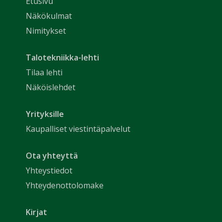
Etusivu
Näkökulmat
Nimitykset
Talotekniikka-lehti
Tilaa lehti
Näköislehdet
Yrityksille
Kaupalliset viestintäpalvelut
Ota yhteyttä
Yhteystiedot
Yhteydenottolomake
Kirjat