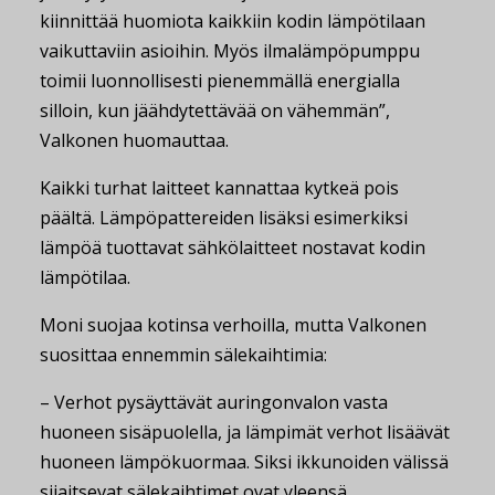
kiinnittää huomiota kaikkiin kodin lämpötilaan
vaikuttaviin asioihin. Myös ilmalämpöpumppu
toimii luonnollisesti pienemmällä energialla
silloin, kun jäähdytettävää on vähemmän”,
Valkonen huomauttaa.
Kaikki turhat laitteet kannattaa kytkeä pois
päältä. Lämpöpattereiden lisäksi esimerkiksi
lämpöä tuottavat sähkölaitteet nostavat kodin
lämpötilaa.
Moni suojaa kotinsa verhoilla, mutta Valkonen
suosittaa ennemmin sälekaihtimia:
– Verhot pysäyttävät auringonvalon vasta
huoneen sisäpuolella, ja lämpimät verhot lisäävät
huoneen lämpökuormaa. Siksi ikkunoiden välissä
sijaitsevat sälekaihtimet ovat yleensä