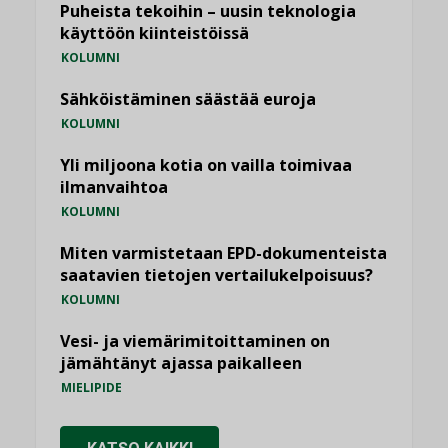
Puheista tekoihin – uusin teknologia
käyttöön kiinteistöissä
KOLUMNI
Sähköistäminen säästää euroja
KOLUMNI
Yli miljoona kotia on vailla toimivaa
ilmanvaihtoa
KOLUMNI
Miten varmistetaan EPD-dokumenteista
saatavien tietojen vertailukelpoisuus?
KOLUMNI
Vesi- ja viemärimitoittaminen on
jämähtänyt ajassa paikalleen
MIELIPIDE