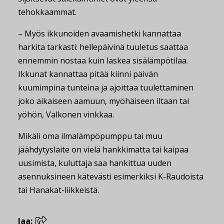
tehokkaammat.
– Myös ikkunoiden avaamishetki kannattaa
harkita tarkasti: hellepäivinä tuuletus saattaa
ennemmin nostaa kuin laskea sisälämpötilaa.
Ikkunat kannattaa pitää kiinni päivän
kuumimpina tunteina ja ajoittaa tuulettaminen
joko aikaiseen aamuun, myöhäiseen iltaan tai
yöhön, Valkonen vinkkaa.
Mikäli oma ilmalämpöpumppu tai muu
jäähdytyslaite on vielä hankkimatta tai kaipaa
uusimista, kuluttaja saa hankittua uuden
asennuksineen kätevästi esimerkiksi K-Raudoista
tai Hanakat-liikkeistä.
Jaa: