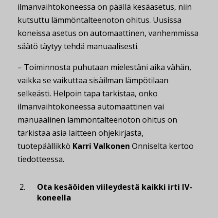
ilmanvaihtokoneessa on päällä kesäasetus, niin
kutsuttu lämmöntalteenoton ohitus. Uusissa
koneissa asetus on automaattinen, vanhemmissa
säätö täytyy tehdä manuaalisesti.
– Toiminnosta puhutaan mielestäni aika vähän,
vaikka se vaikuttaa sisäilman lämpötilaan
selkeästi. Helpoin tapa tarkistaa, onko
ilmanvaihtokoneessa automaattinen vai
manuaalinen lämmöntalteenoton ohitus on
tarkistaa asia laitteen ohjekirjasta,
tuotepäällikkö
Karri Valkonen
Onniselta kertoo
tiedotteessa.
Ota kesäöiden viileydestä kaikki irti IV-
koneella