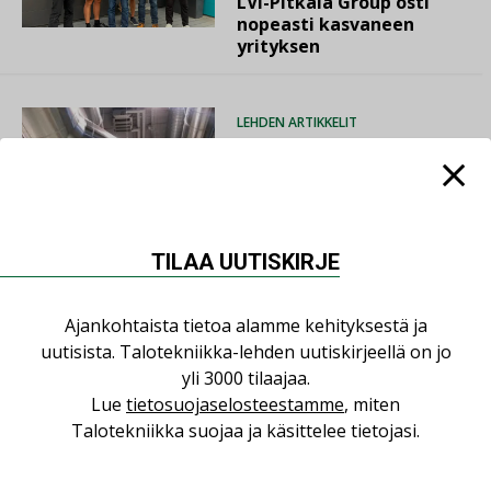
LVI-Pitkälä Group osti
nopeasti kasvaneen
yrityksen
LEHDEN ARTIKKELIT
06.08.2026
Puutteellinen eristys
lisää lämpöhäviöitä
TILAA UUTISKIRJE
Ajankohtaista tietoa alamme kehityksestä ja
AJANKOHTAISTA
05.08.2026
uutisista. Talotekniikka-lehden uutiskirjeellä on jo
yli 3000 tilaajaa.
Sähköistyminen kasvaa
Lue
tietosuojaselosteestamme
, miten
voimakkaasti: ”Tulevat
Talotekniikka suojaa ja käsittelee tietojasi.
kilpailuedut syntyvät,
kun erilliset
teknologiat tuodaan