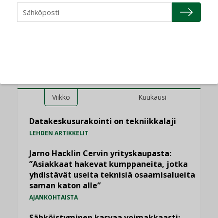
yhteen”
LUETUIMMAT UUTISET
Viikko
Kuukausi
Datakeskusurakointi on tekniikkalaji
LEHDEN ARTIKKELIT
Jarno Hacklin Cervin yrityskaupasta:
”Asiakkaat hakevat kumppaneita, jotka
yhdistävät useita teknisiä osaamisalueita
saman katon alle”
AJANKOHTAISTA
Sähköistyminen kasvaa voimakkaasti: