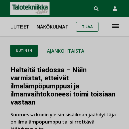
UUTISET
NÄKÖKULMAT
TILAA
AJANKOHTAISTA
UUTINEN
Helteitä tiedossa – Näin
varmistat, etteivät
ilmalämpöpumppusi ja
ilmanvaihtokoneesi toimi toisiaan
vastaan
Suomessa kodin yleisin sisäilman jäähdyttäjä
on ilmalämpöpumppu tai siirrettävä
jäähdytyslaite.