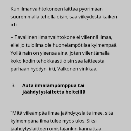
Kun ilmanvaihtokoneen laittaa pyörimään
suuremmalla teholla öisin, saa viileydestä kaiken
irti.
– Tavallinen ilmanvaihtokone ei viilennä ilmaa,
ellei jo tuloilma ole huonelämpötilaa kylmempää.
Yöllä näin on yleensä aina, joten viilentämällä
koko kodin tehokkaasti öisin saa laitteesta
parhaan hyödyn irti, Valkonen vinkkaa.
Auta ilmalämpömppua tai
jäähdytyslaitetta helteillä
”Mitä viileämpää ilmaa jäähdytyslaite imee, sitä
kylmempänä ilma tulee myös ulos. Siksi
jäähdytyslaitteen omistajankin kannattaa