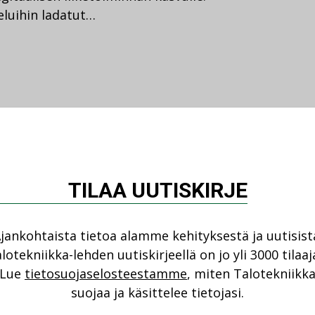
eluihin ladatut…
TILAA UUTISKIRJE
jankohtaista tietoa alamme kehityksestä ja uutisist
lotekniikka-lehden uutiskirjeellä on jo yli 3000 tilaaj
Lue
tietosuojaselosteestamme
, miten Talotekniikk
suojaa ja käsittelee tietojasi.