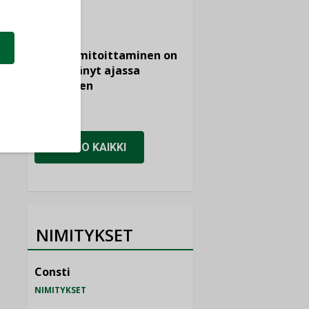
KOLUMNI
Vesi- ja
viemärimitoittaminen on
jämähtänyt ajassa
paikalleen
MIELIPIDE
KATSO KAIKKI
NIMITYKSET
Consti
NIMITYKSET