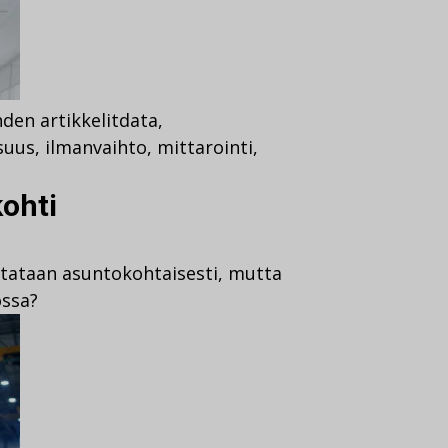
den artikkelit
data
,
isuus
,
ilmanvaihto
,
mittarointi
,
kohti
itataan asuntokohtaisesti, mutta
ossa?