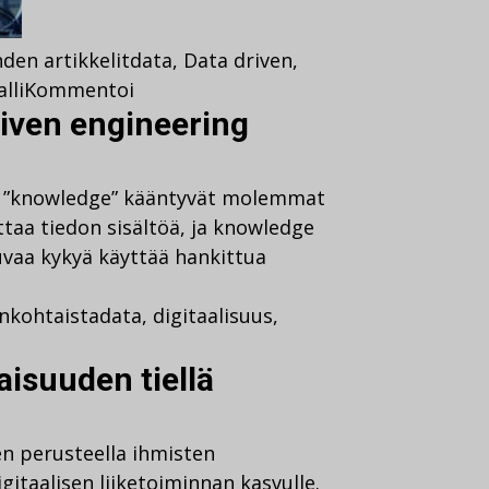
den artikkelit
data
,
Data driven
,
lli
Kommentoi
riven engineering
 ja ”knowledge” kääntyvät molemmat
ttaa tiedon sisältöä, ja knowledge
vaa kykyä käyttää hankittua
nkohtaista
data
,
digitaalisuus
,
isuuden tiellä
n perusteella ihmisten
itaalisen liiketoiminnan kasvulle.