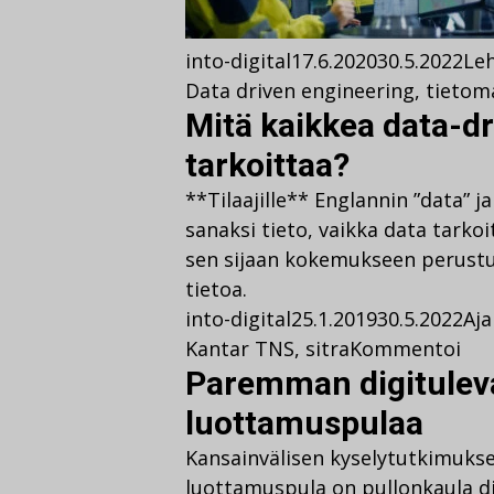
into-digital
17.6.2020
30.5.2022
Leh
Data driven engineering
,
tietoma
Mitä kaikkea data-d
tarkoittaa?
**Tilaajille** Englannin ”data”
sanaksi tieto, vaikka data tarkoi
sen sijaan kokemukseen perustu
tietoa.
into-digital
25.1.2019
30.5.2022
Aja
Kantar TNS
,
sitra
Kommentoi
Paremman digituleva
luottamuspulaa
Kansainvälisen kyselytutkimukse
luottamuspula on pullonkaula dig