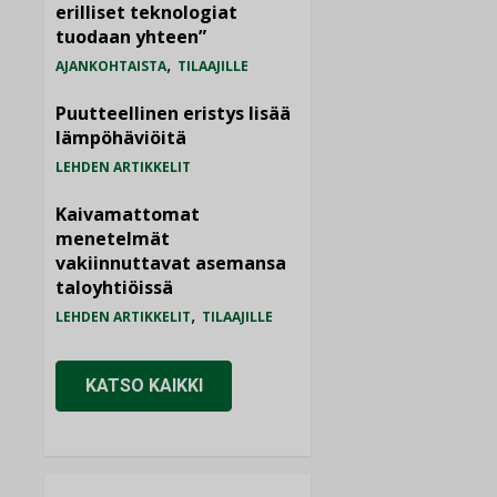
erilliset teknologiat
tuodaan yhteen”
,
AJANKOHTAISTA
TILAAJILLE
Puutteellinen eristys lisää
lämpöhäviöitä
LEHDEN ARTIKKELIT
Kaivamattomat
menetelmät
vakiinnuttavat asemansa
taloyhtiöissä
,
LEHDEN ARTIKKELIT
TILAAJILLE
KATSO KAIKKI