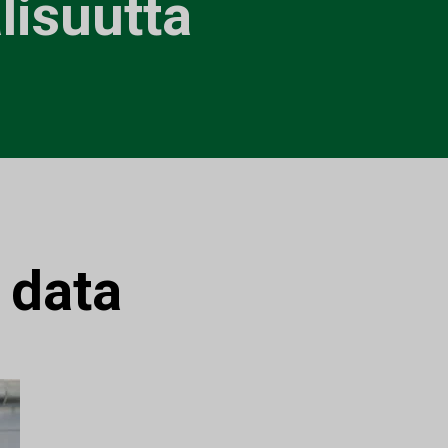
alisuutta
:
data