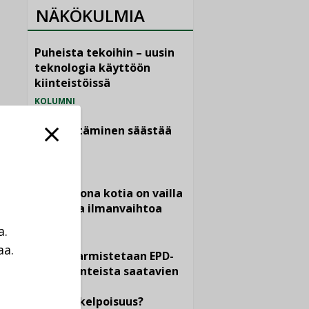
NÄKÖKULMIA
Puheista tekoihin – uusin
teknologia käyttöön
kiinteistöissä
KOLUMNI
Sähköistäminen säästää
euroja
KOLUMNI
Yli miljoona kotia on vailla
toimivaa ilmanvaihtoa
KOLUMNI
a.
aa.
Miten varmistetaan EPD-
a
dokumenteista saatavien
tietojen
vertailukelpoisuus?