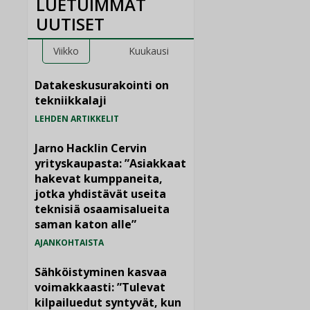
LUETUIMMAT
UUTISET
Viikko
Kuukausi
Datakeskusurakointi on
tekniikkalaji
LEHDEN ARTIKKELIT
Jarno Hacklin Cervin
yrityskaupasta: ”Asiakkaat
hakevat kumppaneita,
jotka yhdistävät useita
teknisiä osaamisalueita
saman katon alle”
AJANKOHTAISTA
Sähköistyminen kasvaa
voimakkaasti: ”Tulevat
kilpailuedut syntyvät, kun