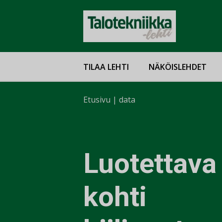
TILAA LEHTI
NÄKÖISLEHDET
Etusivu
|
data
Luotettava 
kohti