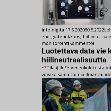
into-digital
17.6.2020
30.5.2022
Leh
energiatehokkuus
,
hiilineutraal
monitorointi
Kommentoi
Luotettava data vie 
hiilineutraalisuutta
**Tilaajille** Vedenkulutusta m
voisiko sama toimia ilmanvaihd