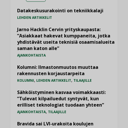
Datakeskusurakointi on tekniikkalaji
LEHDEN ARTIKKELIT
Jarno Hacklin Cervin yrityskaupasta:
”Asiakkaat hakevat kumppaneita, jotka
yhdistävät useita teknisiä osaamisalueita
saman katon alle”
AJANKOHTAISTA
Kolumni: Ilmastonmuutos muuttaa
rakennusten korjaustarpeita
,
,
KOLUMNI
LEHDEN ARTIKKELIT
TILAAJILLE
Sähköistyminen kasvaa voimakkaasti:
”Tulevat kilpailuedut syntyvät, kun
erilliset teknologiat tuodaan yhteen”
,
AJANKOHTAISTA
TILAAJILLE
Bravida sai LVI-urakoita koulujen