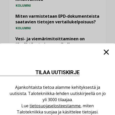
KOLUMNI
Miten varmistetaan EPD-dokumenteista
saatavien tietojen vertailukelpoisuus?
KOLUMNI
Vesi- ja viemärimitoittaminen on
jämähtänyt ajassa paikalleen
MIELIPIDE
KATSO KAIKKI
TILAA UUTISKIRJE
Ajankohtaista tietoa alamme kehityksestä ja
uutisista. Talotekniikka-lehden uutiskirjeellä on jo
NIMITYKSET
yli 3000 tilaajaa.
Lue
tietosuojaselosteestamme
, miten
Talotekniikka suojaa ja käsittelee tietojasi.
Consti