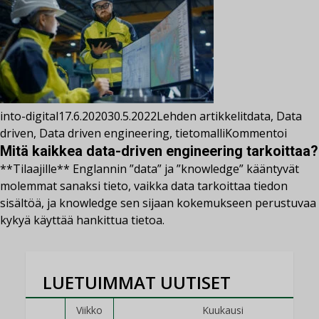
into-digital
17.6.2020
30.5.2022
Lehden artikkelit
data
,
Data
driven
,
Data driven engineering
,
tietomalli
Kommentoi
Mitä kaikkea data-driven engineering tarkoittaa?
**Tilaajille** Englannin ”data” ja ”knowledge” kääntyvät
molemmat sanaksi tieto, vaikka data tarkoittaa tiedon
sisältöä, ja knowledge sen sijaan kokemukseen perustuvaa
kykyä käyttää hankittua tietoa.
LUETUIMMAT UUTISET
Viikko
Kuukausi