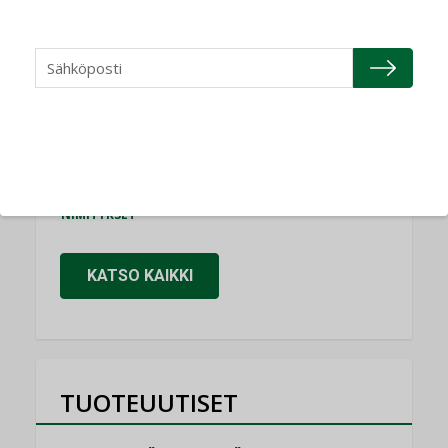
NIMITYKSET
Refair
NIMITYKSET
Granlund Oy
NIMITYKSET
Schneider Electric
NIMITYKSET
KATSO KAIKKI
TUOTEUUTISET