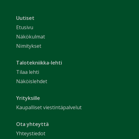
Uutiset
Etusivu
Näkökulmat
Nimitykset
Talotekniikka-lehti
Tilaa lehti
Näköislehdet
Yrityksille
Kaupalliset viestintäpalvelut
Ota yhteyttä
Yhteystiedot