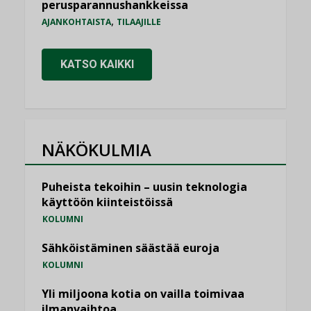
perusparannushankkeissa
,
AJANKOHTAISTA
TILAAJILLE
KATSO KAIKKI
NÄKÖKULMIA
Puheista tekoihin – uusin teknologia
käyttöön kiinteistöissä
KOLUMNI
Sähköistäminen säästää euroja
KOLUMNI
Yli miljoona kotia on vailla toimivaa
ilmanvaihtoa