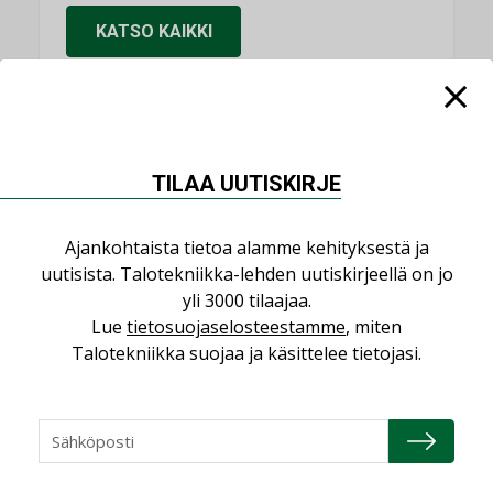
KATSO KAIKKI
NIMITYKSET
TILAA UUTISKIRJE
Consti
Ajankohtaista tietoa alamme kehityksestä ja
NIMITYKSET
uutisista. Talotekniikka-lehden uutiskirjeellä on jo
yli 3000 tilaajaa.
Refair
Lue
tietosuojaselosteestamme
, miten
NIMITYKSET
Talotekniikka suojaa ja käsittelee tietojasi.
Granlund Oy
NIMITYKSET
Schneider Electric
NIMITYKSET