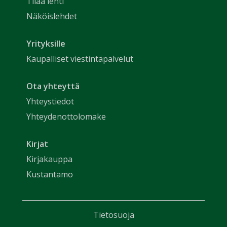
Tilaa lehti
Näköislehdet
Yrityksille
Kaupalliset viestintäpalvelut
Ota yhteyttä
Yhteystiedot
Yhteydenottolomake
Kirjat
Kirjakauppa
Kustantamo
Tietosuoja