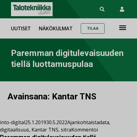
UUTISET
NÄKÖKULMAT
TILAA
Paremman digitulevaisuuden
tiellä luottamuspulaa
Avainsana:
Kantar TNS
into-digital
25.1.2019
30.5.2022
Ajankohtaista
data
,
digitaalisuus
,
Kantar TNS
,
sitra
Kommentoi