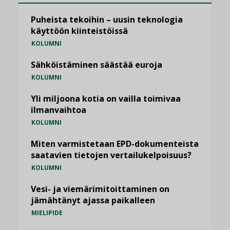
Puheista tekoihin – uusin teknologia
käyttöön kiinteistöissä
KOLUMNI
Sähköistäminen säästää euroja
KOLUMNI
Yli miljoona kotia on vailla toimivaa
ilmanvaihtoa
KOLUMNI
Miten varmistetaan EPD-dokumenteista
saatavien tietojen vertailukelpoisuus?
KOLUMNI
Vesi- ja viemärimitoittaminen on
jämähtänyt ajassa paikalleen
MIELIPIDE