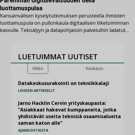
Paremman digitulevaisuuden tiellä
luottamuspulaa
Kansainvälisen kyselytutkimuksen perusteella ihmisten
luottamuspula on pullonkaula digitaalisen liiketoiminnan
kasvulle. Tekoälyyn ja datapohjaisiin palveluihin ladatut…
LUETUIMMAT UUTISET
Viikko
Kuukausi
Datakeskusurakointi on tekniikkalaji
LEHDEN ARTIKKELIT
Jarno Hacklin Cervin yrityskaupasta:
”Asiakkaat hakevat kumppaneita, jotka
yhdistävät useita teknisiä osaamisalueita
saman katon alle”
AJANKOHTAISTA