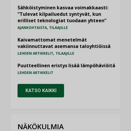
Sähköistyminen kasvaa voimakkaasti:
”Tulevat kilpailuedut syntyvät, kun
erilliset teknologiat tuodaan yhteen”
,
AJANKOHTAISTA
TILAAJILLE
Kaivamattomat menetelmät
vakiinnuttavat asemansa taloyhtiöissä
,
LEHDEN ARTIKKELIT
TILAAJILLE
Puutteellinen eristys lisää lämpöhäviöitä
LEHDEN ARTIKKELIT
KATSO KAIKKI
NÄKÖKULMIA