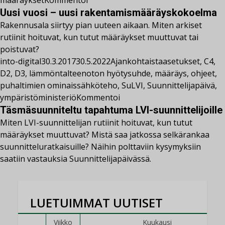
määräykset
Kommentoi
Uusi vuosi – uusi rakentamismääräyskokoelma
Rakennusala siirtyy pian uuteen aikaan. Miten arkiset
rutiinit hoituvat, kun tutut määräykset muuttuvat tai
poistuvat?
into-digital
30.3.2017
30.5.2022
Ajankohtaista
asetukset
,
C4
,
D2
,
D3
,
lämmöntalteenoton hyötysuhde
,
määräys
,
ohjeet
,
puhaltimien ominaissähköteho
,
SuLVI
,
Suunnittelijapäivä
,
ympäristöministeriö
Kommentoi
Täsmäsuunniteltu tapahtuma LVI-suunnittelijoille
Miten LVI-suunnittelijan rutiinit hoituvat, kun tutut
määräykset muuttuvat? Mistä saa jatkossa selkärankaa
suunnitteluratkaisuille? Näihin polttaviin kysymyksiin
saatiin vastauksia Suunnittelijapäivässä.
LUETUIMMAT UUTISET
Viikko
Kuukausi