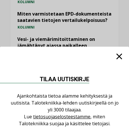
KOLUMNI
Miten varmistetaan EPD-dokumenteista
saatavien tietojen vertailukelpoisuus?
KOLUMNI
Vesi- ja viemärimitoittaminen on
jämähtänyt ajassa paikalleen
MIELIPIDE
KATSO KAIKKI
TILAA UUTISKIRJE
Ajankohtaista tietoa alamme kehityksestä ja
uutisista. Talotekniikka-lehden uutiskirjeellä on jo
NIMITYKSET
yli 3000 tilaajaa.
Lue
tietosuojaselosteestamme
, miten
Consti
Talotekniikka suojaa ja käsittelee tietojasi.