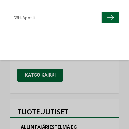
NIMITYKSET
Refair
NIMITYKSET
Granlund Oy
NIMITYKSET
Schneider Electric
NIMITYKSET
KATSO KAIKKI
TUOTEUUTISET
HALLINTAJÄRJESTELMÄ EG