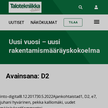
UUTISET
NÄKÖKULMAT
TILAA
Uusi vuosi – uusi
rakentamismääräyskokoelma
Avainsana:
D2
into-digital
8.12.2017
30.5.2022
Ajankohtaista
d1
,
D2
,
e7
,
juhani hyvärinen
,
pekka kalliomäki
,
uudet