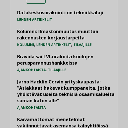
Datakeskusurakointi on tekniikkalaji
LEHDEN ARTIKKELIT
Kolumni: Ilmastonmuutos muuttaa
rakennusten korjaustarpeita
,
,
KOLUMNI
LEHDEN ARTIKKELIT
TILAAJILLE
Bravida sai LVI-urakoita koulujen
perusparannushankkeissa
,
AJANKOHTAISTA
TILAAJILLE
Jarno Hacklin Cervin yrityskaupasta:
”Asiakkaat hakevat kumppaneita, jotka
yhdistävät useita teknisiä osaamisalueita
saman katon alle”
AJANKOHTAISTA
Kaivamattomat menetelmät
vakiinnuttavat asemansa taloyhtiöissä