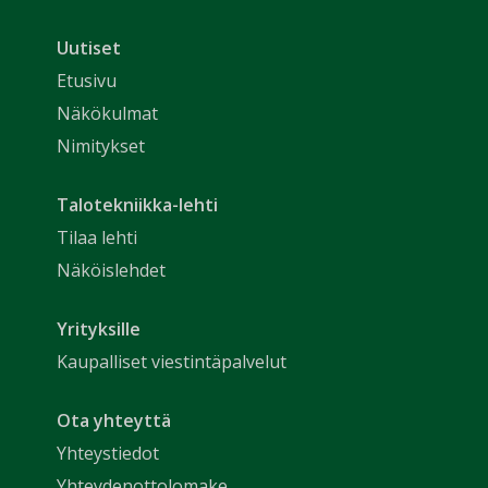
Uutiset
Etusivu
Näkökulmat
Nimitykset
Talotekniikka-lehti
Tilaa lehti
Näköislehdet
Yrityksille
Kaupalliset viestintäpalvelut
Ota yhteyttä
Yhteystiedot
Yhteydenottolomake