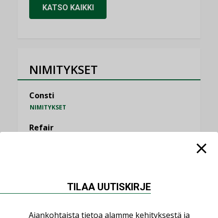
KATSO KAIKKI
NIMITYKSET
Consti
NIMITYKSET
Refair
NIMITYKSET
Granlund Oy
NIMITYKSET
TILAA UUTISKIRJE
Schneider Electric
NIMITYKSET
Ajankohtaista tietoa alamme kehityksestä ja