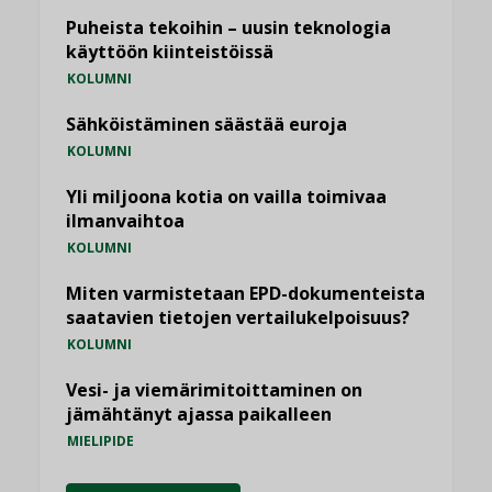
Puheista tekoihin – uusin teknologia
käyttöön kiinteistöissä
KOLUMNI
Sähköistäminen säästää euroja
KOLUMNI
Yli miljoona kotia on vailla toimivaa
ilmanvaihtoa
KOLUMNI
Miten varmistetaan EPD-dokumenteista
saatavien tietojen vertailukelpoisuus?
KOLUMNI
Vesi- ja viemärimitoittaminen on
jämähtänyt ajassa paikalleen
MIELIPIDE