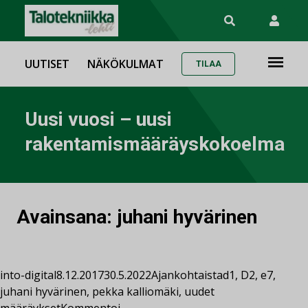
UUTISET
NÄKÖKULMAT
TILAA
Uusi vuosi – uusi
rakentamismääräyskokoelma
Avainsana:
juhani hyvärinen
into-digital
8.12.2017
30.5.2022
Ajankohtaista
d1
,
D2
,
e7
,
juhani hyvärinen
,
pekka kalliomäki
,
uudet