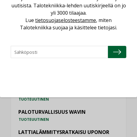
uutisista. Talotekniikka-lehden uutiskirjeellä on jo
KATSO KAIKKI
yli 3000 tilaajaa.
Lue
tietosuojaselosteestamme
, miten
Talotekniikka suojaa ja käsittelee tietojasi.
TUOTEUUTISET
HALLINTAJÄRJESTELMÄ EG
TUOTEUUTINEN
ILMASTOINTITEKNIIKAN RATKAISU
SYSTEMAIR
TUOTEUUTINEN
PALOTURVALLISUUS WAVIN
TUOTEUUTINEN
LATTIALÄMMITYSRATKAISU UPONOR