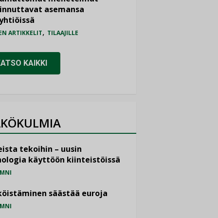
iinnuttavat asemansa
yhtiöissä
,
EN ARTIKKELIT
TILAAJILLE
KATSO KAIKKI
KÖKULMIA
ista tekoihin – uusin
ologia käyttöön kiinteistöissä
MNI
öistäminen säästää euroja
MNI