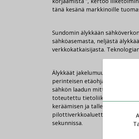
korjaamista ”, kertoo liiketoimi
tänä kesänä markkinoille tuomas
Sundomin älykkään sähköverkon 
sähköasemasta, neljästä älykkä
verkkokatkaisijasta. Teknologia
Älykkäät jakelumuuntamot sisäl
perinteisen etäohjauksen lisäks
sähkön laadun mittaukset ja mu
toteutettu tietoliikenneratkaisu
keräämisen ja tallentamisen sama
pilottiverkkoaluetta. Mittaustie
A
sekunnissa.
Ta