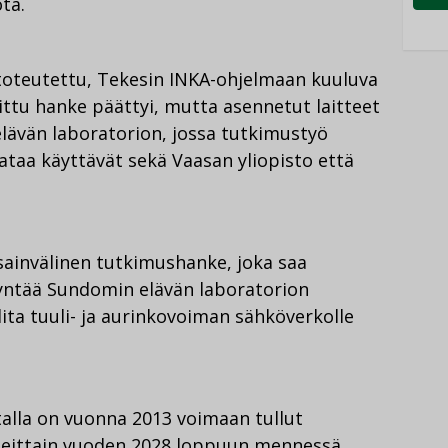
ta.
toteutettu, Tekesin INKA-ohjelmaan kuuluva
ittu hanke päättyi, mutta asennetut laitteet
ävän laboratorion, jossa tutkimustyö
ataa käyttävät sekä Vaasan yliopisto että
ainvälinen tutkimushanke, joka saa
yntää Sundomin elävän laboratorion
ta tuuli- ja aurinkovoiman sähköverkolle
alla on vuonna 2013 voimaan tullut
heittain vuoden 2028 loppuun mennessä