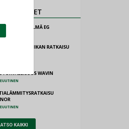
OTEUUTISET
LINTAJÄRJESTELMÄ EG
EUUTINEN
ASTOINTITEKNIIKAN RATKAISU
TEMAIR
EUUTINEN
OTURVALLISUUS WAVIN
EUUTINEN
TIALÄMMITYSRATKAISU
ONOR
EUUTINEN
KATSO KAIKKI