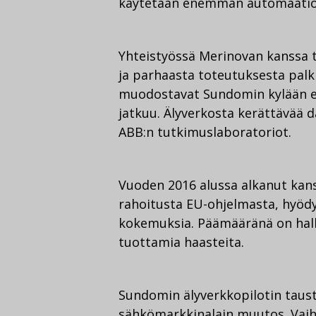
käytetään enemmän automaatio
Yhteistyössä Merinovan kanssa 
ja parhaasta toteutuksesta palk
muodostavat Sundomin kylään el
jatkuu. Älyverkosta kerättävää d
ABB:n tutkimuslaboratoriot.
Vuoden 2016 alussa alkanut kans
rahoitusta EU-ohjelmasta, hyöd
kokemuksia. Päämääränä on halli
tuottamia haasteita.
Sundomin älyverkkopilotin taust
sähkömarkkinalain muutos. Vai