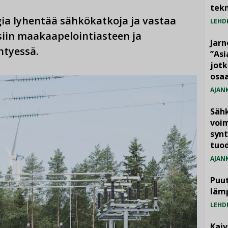
tekn
ia lyhentää sähkökatkoja ja vastaa
LEHD
iin maakaapelointiasteen ja
Jarn
ntyessä.
”As
jotk
osaa
AJAN
Säh
voim
synt
tuo
AJAN
Puut
läm
LEHD
Kai