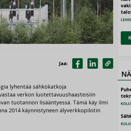
vak
talo
LEHD
Jaa:
JAA
JAA
KOPIOI
NÄ
FACEBOOKISSA
LINKEDINISSÄ
LINKKI
ogia lyhentää sähkökatkoja
Puhe
 vastaa verkon luotettavuushaasteisiin
tekn
van tuotannon lisääntyessä. Tämä käy ilmi
KOLU
na 2014 käynnistyneen älyverkkopilotin
Sähk
KOLU