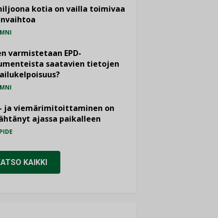
miljoona kotia on vailla toimivaa
anvaihtoa
MNI
n varmistetaan EPD-
menteista saatavien tietojen
ailukelpoisuus?
MNI
- ja viemärimitoittaminen on
htänyt ajassa paikalleen
PIDE
KATSO KAIKKI