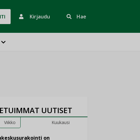
Kirjaudu
Hae
HTI
ETUIMMAT UUTISET
Viikko
Kuukausi
keskusurakointi on