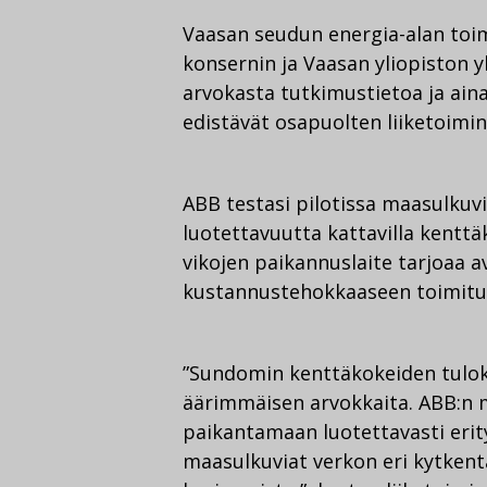
Vaasan seudun energia-alan toim
konsernin ja Vaasan yliopiston y
arvokasta tutkimustietoa ja ain
edistävät osapuolten liiketoimin
ABB testasi pilotissa maasulkuv
luotettavuutta kattavilla kentt
vikojen paikannuslaite tarjoaa 
kustannustehokkaaseen toimit
”Sundomin kenttäkokeiden tulok
äärimmäisen arvokkaita. ABB:n 
paikantamaan luotettavasti erity
maasulkuviat verkon eri kytkent