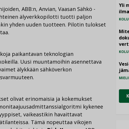
Yli 
ijoiden, ABB:n, Anvian, Vaasan Sähkö -
ilm
hteinen älyverkkopilotti tuotti paljon
KOLU
akin yhden uuden tuotteen. Pilotin tulokset
Mite
taa.
doku
vert
KOLU
ikoja paikantavan teknologian
äkokeilla. Uusi muuntamoihin asennettava
Vesi
avaimet älykkään sähköverkon
jämä
usvarmuuteen.
MIELI
set olivat erinomaisia ja kokemukset
monitaajuusadmittanssialgoritmi kykenee
yppiset, vaikeastikin havaittavat
ätilanteissa. Tämä nopeuttaa vikojen