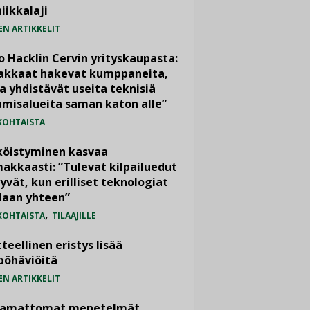
iikkalaji
EN ARTIKKELIT
o Hacklin Cervin yrityskaupasta:
iakkaat hakevat kumppaneita,
a yhdistävät useita teknisiä
misalueita saman katon alle”
KOHTAISTA
köistyminen kasvaa
akkaasti: ”Tulevat kilpailuedut
yvät, kun erilliset teknologiat
daan yhteen”
,
KOHTAISTA
TILAAJILLE
teellinen eristys lisää
pöhäviöitä
EN ARTIKKELIT
vamattomat menetelmät