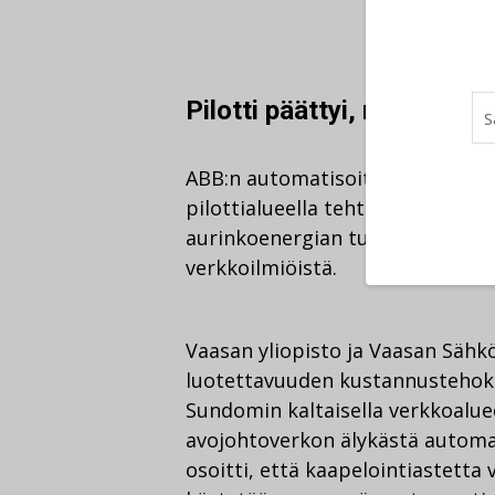
Pilotti päättyi, mutta tut
ABB:n automatisoitua vianhallin
pilottialueella tehtiin myös mui
aurinkoenergian tuomista haastei
verkkoilmiöistä.
Vaasan yliopisto ja Vaasan Sähk
luotettavuuden kustannustehok
Sundomin kaltaisella verkkoalue
avojohtoverkon älykästä automa
osoitti, että kaapelointiastetta