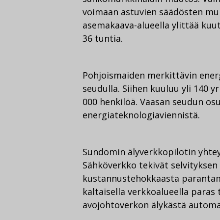
voimaan astuvien säädösten muk
asemakaava-alueella ylittää kuut
36 tuntia.
Pohjoismaiden merkittävin energ
seudulla. Siihen kuuluu yli 140 y
000 henkilöä. Vaasan seudun os
energiateknologiaviennistä.
Sundomin älyverkkopilotin yhtey
Sähköverkko tekivät selvityksen
kustannustehokkaasta parantam
kaltaisella verkkoalueella paras
avojohtoverkon älykästä automa