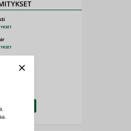
MITYKSET
ti
TYKSET
ir
TYKSET
nlund Oy
TYKSET
eider Electric
TYKSET
KATSO KAIKKI
a.
aa.
a