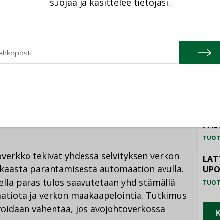
suojaa ja käsittelee tietojasi.
TU
HAL
kimus jatkuu
TUOT
taa koskevien kenttäkokeiden rinnalla
ILM
SYS
ta tutkimuksia, muun muassa tuuli- ja
TUOT
sta verkon hallintaan, ja kerättiin dataa
PAL
TUOT
överkko tekivät yhdessä selvityksen verkon
LAT
kaasta parantamisesta automaation avulla.
UP
ella paras tulos saavutetaan yhdistämällä
TUOT
atiota ja verkon maakaapelointia. Tutkimus
 voidaan vähentää, jos avojohtoverkossa