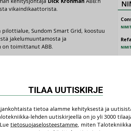
nnan kehitysjohtaja
Dick Kronman
ABB:n
NI
ta vikaindikaattorista.
Cons
NIMI
pilottialue, Sundom Smart Grid, koostuu
ästä jakelumuuntamosta ja
Refa
n on toimittanut ABB.
NIMI
Gra
NIMI
tävät automaation, joka mahdollistaa
i vianpaikannuksen, vikaraportoinnin, tarkat
Schn
untajan lämpötilamittauksen. Anvian kanssa
TILAA UUTISKIRJE
NIMI
 mahdollistaa reaaliaikaisen mittaustiedon
naikaisesti eri puolilta
toa syntyy valtava määrä, 100 megabittiä
jankohtaista tietoa alamme kehityksestä ja uutisist
lotekniikka-lehden uutiskirjeellä on jo yli 3000 tilaaj
Lue
tietosuojaselosteestamme
, miten Talotekniikk