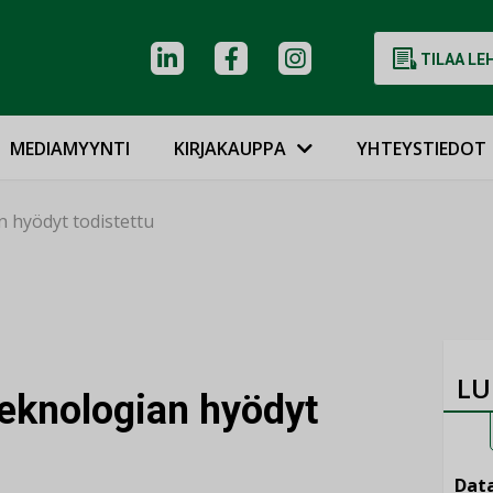
TILAA LE
MEDIAMYYNTI
KIRJAKAUPPA
YHTEYSTIEDOT
 hyödyt todistettu
LU
eknologian hyödyt
Data