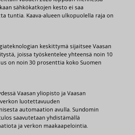
aan sähkökatkojen kesto ei saa
ta tuntia. Kaava-alueen ulkopuolella raja on
iateknologian keskittymä sijaitsee Vaasan
ritystä, joissa työskentelee yhteensä noin 10
uus on noin 30 prosenttia koko Suomen
dessä Vaasan yliopisto ja Vaasan
 verkon luotettavuuden
isesta automaation avulla. Sundomin
 tulos saavutetaan yhdistämällä
atiota ja verkon maakaapelointia.