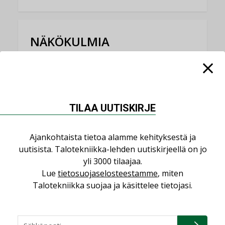
NÄKÖKULMIA
Puheista tekoihin – uusin teknologia
käyttöön kiinteistöissä
KOLUMNI
TILAA UUTISKIRJE
Sähköistäminen säästää euroja
KOLUMNI
Ajankohtaista tietoa alamme kehityksestä ja
Yli miljoona kotia on vailla toimivaa
uutisista. Talotekniikka-lehden uutiskirjeellä on jo
ilmanvaihtoa
yli 3000 tilaajaa.
KOLUMNI
Lue
tietosuojaselosteestamme
, miten
Talotekniikka suojaa ja käsittelee tietojasi.
Miten varmistetaan EPD-dokumenteista
saatavien tietojen vertailukelpoisuus?
KOLUMNI