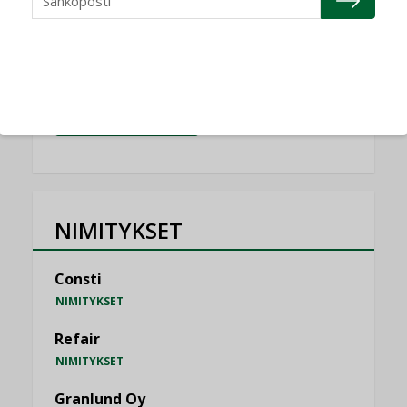
Vesi- ja viemärimitoittaminen on
jämähtänyt ajassa paikalleen
MIELIPIDE
KATSO KAIKKI
NIMITYKSET
Consti
NIMITYKSET
Refair
NIMITYKSET
Granlund Oy