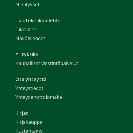
Nimitykset
Talotekniikka-lehti
Tilaa lehti
Näköislehdet
Yrityksille
Kaupalliset viestintäpalvelut
Ota yhteyttä
Yhteystiedot
Yhteydenottolomake
Kirjat
Kirjakauppa
Kustantamo