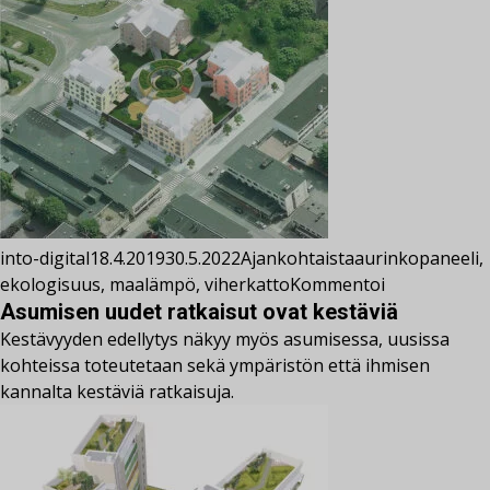
into-digital
18.4.2019
30.5.2022
Ajankohtaista
aurinkopaneeli
,
ekologisuus
,
maalämpö
,
viherkatto
Kommentoi
Asumisen uudet ratkaisut ovat kestäviä
Kestävyyden edellytys näkyy myös asumisessa, uusissa
kohteissa toteutetaan sekä ympäristön että ihmisen
kannalta kestäviä ratkaisuja.