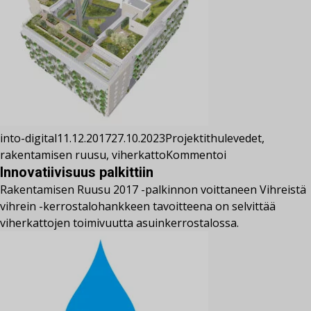
into-digital
11.12.2017
27.10.2023
Projektit
hulevedet
,
rakentamisen ruusu
,
viherkatto
Kommentoi
Innovatiivisuus palkittiin
Rakentamisen Ruusu 2017 -palkinnon voittaneen Vihreistä
vihrein -kerrostalohankkeen tavoitteena on selvittää
viherkattojen toimivuutta asuinkerrostalossa.