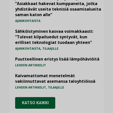
”Asiakkaat hakevat kumppaneita, jotka
yhdistävät useita teknisiä osaamisalueita
saman katon alle”
AJANKOHTAISTA
Sähköistyminen kasvaa voimakkaasti:
”Tulevat kilpailuedut syntyvät, kun
erilliset teknologiat tuodaan yhteen”
,
AJANKOHTAISTA
TILAAJILLE
Puutteellinen eristys lisää lämpöhäviöitä
LEHDEN ARTIKKELIT
Kaivamattomat menetelmät
vakiinnuttavat asemansa taloyhtiöissä
,
LEHDEN ARTIKKELIT
TILAAJILLE
KATSO KAIKKI