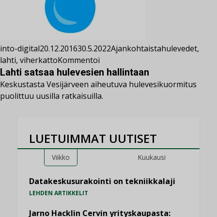
into-digital
20.12.2016
30.5.2022
Ajankohtaista
hulevedet
,
lahti
,
viherkatto
Kommentoi
Lahti satsaa hulevesien hallintaan
Keskustasta Vesijärveen aiheutuva hulevesikuormitus
puolittuu uusilla ratkaisuilla.
LUETUIMMAT UUTISET
Viikko
Kuukausi
Datakeskusurakointi on tekniikkalaji
LEHDEN ARTIKKELIT
Jarno Hacklin Cervin yrityskaupasta: