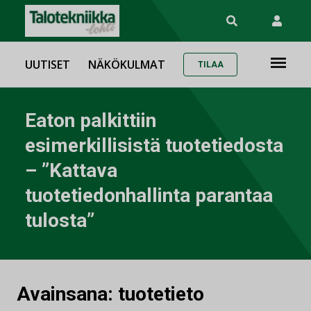
UUTISET
NÄKÖKULMAT
TILAA
Eaton palkittiin
esimerkillisistä tuotetiedosta
– ”Kattava
tuotetiedonhallinta parantaa
tulosta”
Avainsana:
tuotetieto