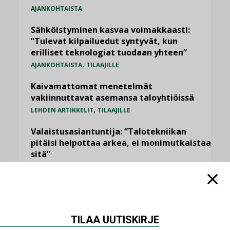
AJANKOHTAISTA
Sähköistyminen kasvaa voimakkaasti:
”Tulevat kilpailuedut syntyvät, kun
erilliset teknologiat tuodaan yhteen”
,
AJANKOHTAISTA
TILAAJILLE
Kaivamattomat menetelmät
vakiinnuttavat asemansa taloyhtiöissä
,
LEHDEN ARTIKKELIT
TILAAJILLE
Valaistusasiantuntija: ”Talotekniikan
pitäisi helpottaa arkea, ei monimutkaistaa
sitä”
,
LEHDEN ARTIKKELIT
TILAAJILLE
KATSO KAIKKI
TILAA UUTISKIRJE