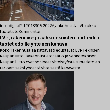
into-digital
2.1.2018
30.5.2022
Ajankohtaista
LVI
,
tukku
,
tuotetieto
Kommentoi
LVI-, rakennus- ja sähköteknisten tuotteiden
tuotetiedoille yhteinen kanava
Koko rakennusalaa kattavasti edustavat LVI-Teknisen
Kaupan liitto, Rakennustietosäätiö ja Sähköteknisen
Kaupan Liitto ovat sopineet yhteistyöstä tuotetietojen
tarjoamiseksi yhdestä yhteisestä kanavasta.