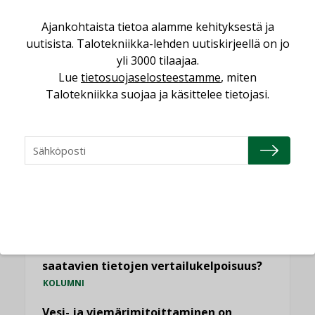
Ajankohtaista tietoa alamme kehityksestä ja
NÄKÖKULMIA
uutisista. Talotekniikka-lehden uutiskirjeellä on jo
yli 3000 tilaajaa.
Lue
tietosuojaselosteestamme
, miten
Puheista tekoihin – uusin teknologia
Talotekniikka suojaa ja käsittelee tietojasi.
käyttöön kiinteistöissä
KOLUMNI
Sähköistäminen säästää euroja
KOLUMNI
Yli miljoona kotia on vailla toimivaa
ilmanvaihtoa
KOLUMNI
Miten varmistetaan EPD-dokumenteista
saatavien tietojen vertailukelpoisuus?
KOLUMNI
Vesi- ja viemärimitoittaminen on