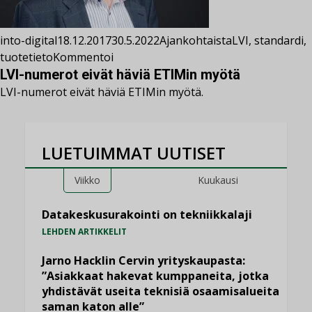
into-digital
18.12.2017
30.5.2022
Ajankohtaista
LVI
,
standardi
,
tuotetieto
Kommentoi
LVI-numerot eivät häviä ETIMin myötä
LVI-numerot eivät häviä ETIMin myötä.
LUETUIMMAT UUTISET
Viikko
Kuukausi
Datakeskusurakointi on tekniikkalaji
LEHDEN ARTIKKELIT
Jarno Hacklin Cervin yrityskaupasta:
”Asiakkaat hakevat kumppaneita, jotka
yhdistävät useita teknisiä osaamisalueita
saman katon alle”