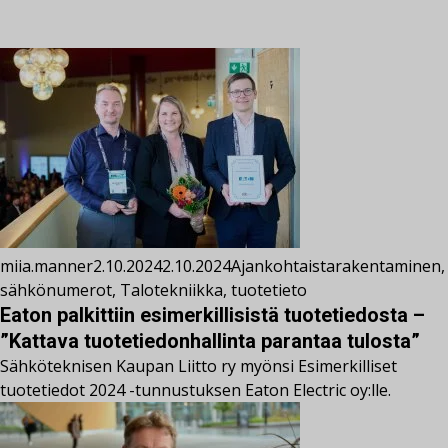
miia.manner
2.10.2024
2.10.2024
Ajankohtaista
rakentaminen
,
sähkönumerot
,
Talotekniikka
,
tuotetieto
Eaton palkittiin esimerkillisistä tuotetiedosta –
”Kattava tuotetiedonhallinta parantaa tulosta”
Sähköteknisen Kaupan Liitto ry myönsi Esimerkilliset
tuotetiedot 2024 -tunnustuksen Eaton Electric oy:lle.