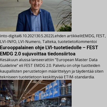
into-digital
6.10.2021
30.5.2022
Lehden artikkelit
EMDG
,
FEST
,
LVI-INFO
,
LVI-Numero
,
Talteka
,
tuotetieto
Kommentoi
Eurooppalainen ohje LVI-tuotetiedolle – FEST
EMDG 2.0 sujuvoittaa tiedonsiirtoa
Kesäkuun alussa lanseerattiin ”European Master Data
Guideline” eli FEST EMDG 2.0. Palvelu on ohje tuotteiden
kaupallisten perustietojen määrittelyyn ja täydentää siten
tekniseen tuotetietoon keskittyvää ETIM-standardia.