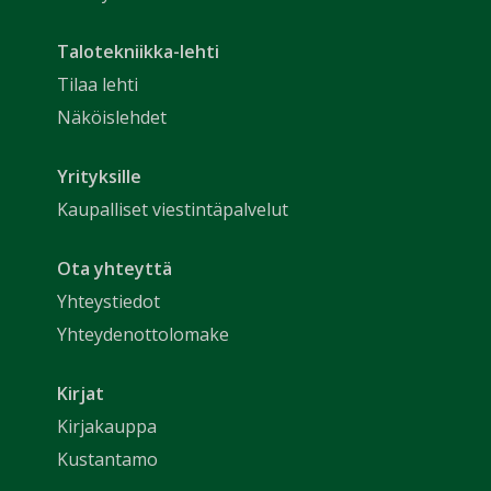
Talotekniikka-lehti
Tilaa lehti
Näköislehdet
Yrityksille
Kaupalliset viestintäpalvelut
Ota yhteyttä
Yhteystiedot
Yhteydenottolomake
Kirjat
Kirjakauppa
Kustantamo