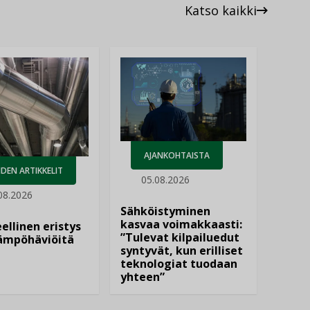
Katso kaikki
AJANKOHTAISTA
DEN ARTIKKELIT
05.08.2026
08.2026
Sähköistyminen
kasvaa voimakkaasti:
ellinen eristys
”Tulevat kilpailuedut
lämpöhäviöitä
syntyvät, kun erilliset
teknologiat tuodaan
yhteen”