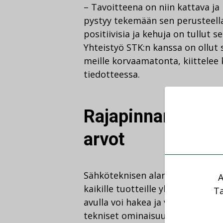
– Tavoitteena on niin kattava ja
pystyy tekemään sen perusteella
positiivisia ja kehuja on tullut 
Yhteistyö STK:n kanssa on ollut 
meille korvaamatonta, kiittele
tiedotteessa.
Rajapinnan kautt
arvot
Sähköteknisen alan yhteisessä S
A
kaikille tuotteille yhteiset sek
Ta
avulla voi hakea ja vertailla suu
tekniset ominaisuudet omaavat t