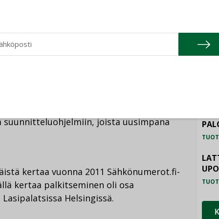
eli tuotteiden hiilijalanjälkeä. Tätä tullaan
TU
tamislakiin liittyvät uudet asetukset tulevat
HAL
TUOT
mistaja tai maahantuoja, ja tietoja
ILM
kniikan tukkukaupat, sähkösuunnittelijat ja
SYS
töhuollon ammattilaiset. Rajapinnan kautta
TUOT
posti ja virheittä alan tietojärjestelmiin
 suunnitteluohjelmiin, joista uusimpana
PAL
TUOT
LAT
UP
istä kertaa vuonna 2011 Sähkönumerot.fi-
TUOT
llä kertaa palkitseminen oli osa
asipalatsissa Helsingissä.