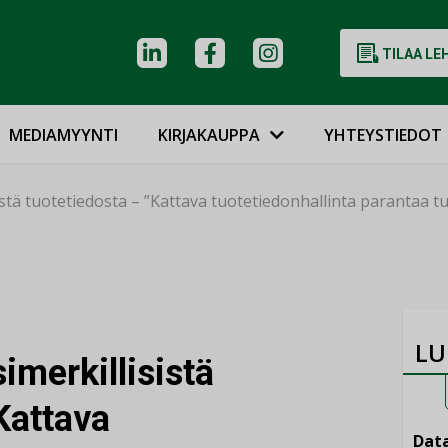
TILAA LE
MEDIAMYYNTI
KIRJAKAUPPA
YHTEYSTIEDOT
sistä tuotetiedosta – ”Kattava tuotetiedonhallinta parantaa t
LU
simerkillisistä
Kattava
Data