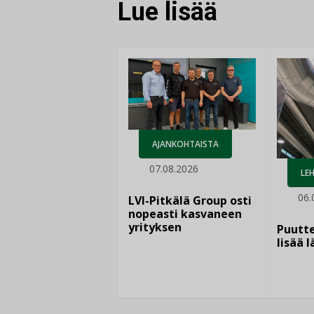
Lue lisää
AJANKOHTAISTA
07.08.2026
LEH
06.
LVI-Pitkälä Group osti
nopeasti kasvaneen
yrityksen
Puutte
lisää 