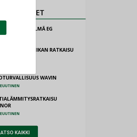
OTEUUTISET
LINTAJÄRJESTELMÄ EG
EUUTINEN
ASTOINTITEKNIIKAN RATKAISU
TEMAIR
EUUTINEN
OTURVALLISUUS WAVIN
EUUTINEN
TIALÄMMITYSRATKAISU
ONOR
EUUTINEN
KATSO KAIKKI