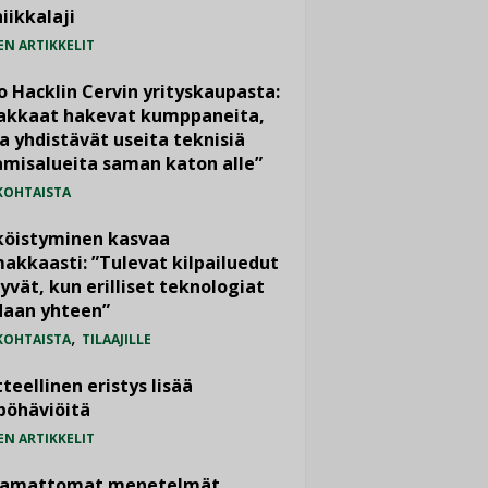
iikkalaji
EN ARTIKKELIT
o Hacklin Cervin yrityskaupasta:
iakkaat hakevat kumppaneita,
a yhdistävät useita teknisiä
misalueita saman katon alle”
KOHTAISTA
köistyminen kasvaa
akkaasti: ”Tulevat kilpailuedut
yvät, kun erilliset teknologiat
daan yhteen”
,
KOHTAISTA
TILAAJILLE
teellinen eristys lisää
pöhäviöitä
EN ARTIKKELIT
vamattomat menetelmät