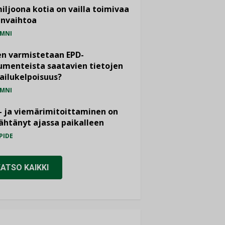
miljoona kotia on vailla toimivaa
anvaihtoa
MNI
n varmistetaan EPD-
menteista saatavien tietojen
ailukelpoisuus?
MNI
- ja viemärimitoittaminen on
htänyt ajassa paikalleen
PIDE
KATSO KAIKKI