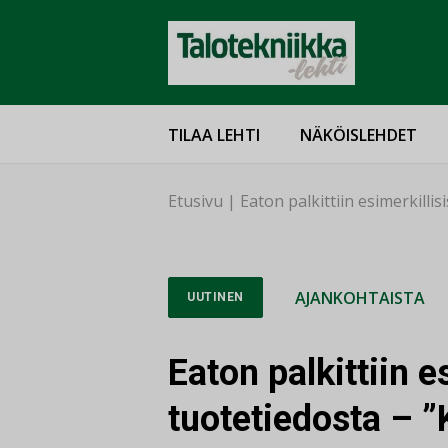
TILAA LEHTI
NÄKÖISLEHDET
Etusivu
|
Eaton palkittiin esimerkilli
AJANKOHTAISTA
UUTINEN
Eaton palkittiin e
tuotetiedosta – ”