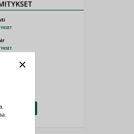
MITYKSET
ti
TYKSET
ir
TYKSET
nlund Oy
TYKSET
eider Electric
TYKSET
a.
KATSO KAIKKI
aa.
a