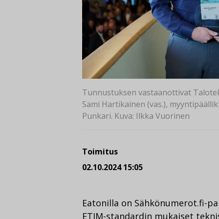
Tunnustuksen vastaanottivat Talote
Sami Hartikainen (vas.), myyntipäälli
Punkari. Kuva: Ilkka Vuorinen
Toimitus
02.10.2024 15:05
Eatonilla on Sähkönumerot.fi-palve
ETIM-standardin mukaiset teknis