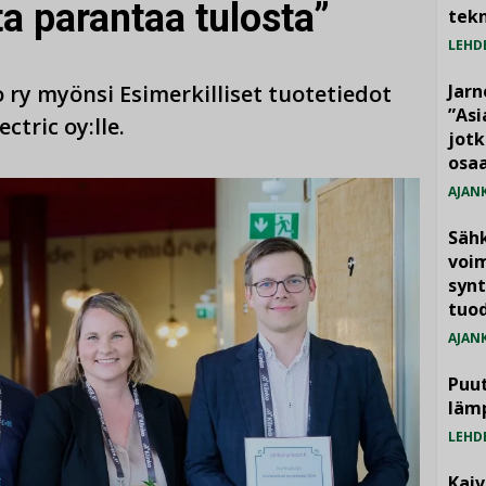
ta parantaa tulosta”
tekn
LEHD
 ry myönsi Esimerkilliset tuotetiedot
Jarn
”As
tric oy:lle.
jotk
osaa
AJAN
Säh
voim
synt
tuo
AJAN
Puut
läm
LEHD
Kai