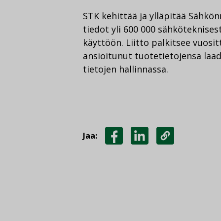
STK kehittää ja ylläpitää Sähkön
tiedot yli 600 000 sähköteknise
käyttöön. Liitto palkitsee vuosi
ansioitunut tuotetietojensa laa
tietojen hallinnassa.
Jaa:
JAA
JAA
KOPIOI
FACEBOOKISSA
LINKEDINISSÄ
LINKKI