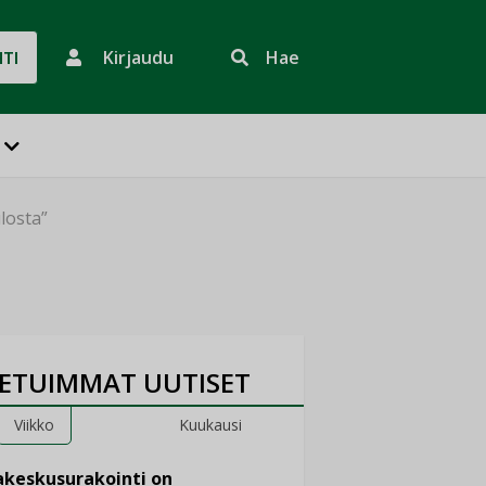
Kirjaudu
Hae
HTI
ulosta”
ETUIMMAT UUTISET
Viikko
Kuukausi
keskusurakointi on