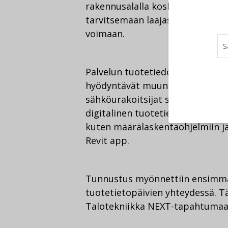
rakennusalalla koskee GWP-arvoa 
tarvitsemaan laajasti, kun raken
voimaan.
Palvelun tuotetiedot täyttää val
hyödyntävät muun muassa talote
sähköurakoitsijat sekä kiinteis
digitalinen tuotetieto siirtyy hel
kuten määrälaskentaohjelmiin ja
Revit app.
Tunnustus myönnettiin ensimmä
tuotetietopäivien yhteydessä. Tä
Talotekniikka NEXT-tapahtumaa L