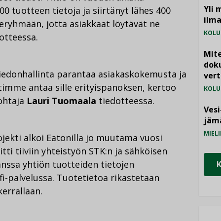
Yli 
000 tuotteen tietoja ja siirtänyt lähes 400
ilm
eryhmään, jotta asiakkaat löytävät ne
KOLU
otteessa.
Mite
doku
tiedonhallinta parantaa asiakaskokemusta ja
vert
ätimme antaa sille erityispanoksen, kertoo
KOLU
ohtaja
Lauri Tuomaala
tiedotteessa.
Vesi
jämä
MIELI
jekti alkoi Eatonilla jo muutama vuosi
itti tiiviin yhteistyön STK:n ja sähköisen
ssa yhtiön tuotteiden tietojen
-palvelussa. Tuotetietoa rikastetaan
errallaan.