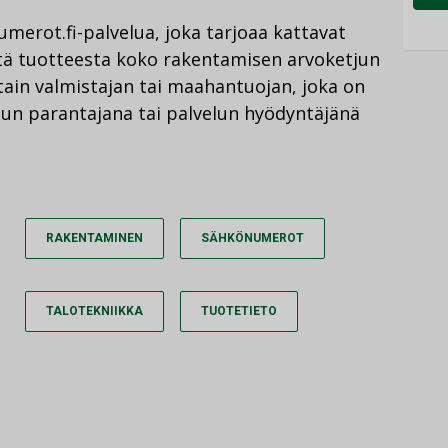
umerot.fi-palvelua, joka tarjoaa kattavat
stä tuotteesta koko rakentamisen arvoketjun
ttain valmistajan tai maahantuojan, joka on
dun parantajana tai palvelun hyödyntäjänä
RAKENTAMINEN
SÄHKÖNUMEROT
TALOTEKNIIKKA
TUOTETIETO