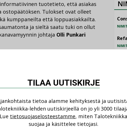
NI
 informatiivinen tuotetieto, että asiakas
 ostopäätöksen. Tulokset ovat olleet
Cons
sekä kumppaneilta että loppuasiakkailta.
saumatonta ja sieltä saatu tuki on ollut
NIMI
e kanavamyynnin johtaja
Olli Punkari
Refa
NIMI
Gra
a myös tuotteiden GWP-
NIMI
Schn
TILAA UUTISKIRJE
NIMI
ähkönumerot.fi-palvelussa on määritelty
jankohtaista tietoa alamme kehityksestä ja uutisist
ä ETIM-standardin mukaiset tiedot. Niiden
lotekniikka-lehden uutiskirjeellä on jo yli 3000 tilaaj
nnittelu- tai urakointikohteeseen juuri oikeat
Lue
tietosuojaselosteestamme
, miten Talotekniikk
uotteet. Ajankohtaisin tuotetieto
suojaa ja käsittelee tietojasi.