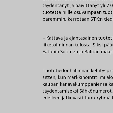
täydentänyt ja päivittänyt yli 7 
tuotetta niille osuvampaan tuot
paremmin, kerrotaan STK:n tied
– Kattava ja ajantasainen tuote
liiketoiminnan tulosta. Siksi pä
Eatonin Suomen ja Baltian maaj
Tuotetiedonhallinnan kehityspro
sitten, kun markkinointitiimi alo
kaupan kanavakumppaniensa kan
täydentämiseksi Sähkönumerot.fi
edelleen jatkuvasti tuoteryhmä k