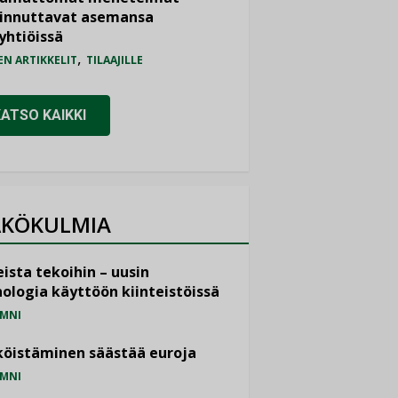
iinnuttavat asemansa
yhtiöissä
,
EN ARTIKKELIT
TILAAJILLE
KATSO KAIKKI
KÖKULMIA
ista tekoihin – uusin
ologia käyttöön kiinteistöissä
MNI
öistäminen säästää euroja
MNI