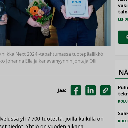
vak
talo
LEHD
kniikka Next 2024 -tapahtumassa tuotepäällikkö
kkö Johanna Ellä ja kanavamyynnin johtaja Olli
NÄ
Puhe
Jaa:
tekn
JAA
JAA
KOPIOI
KOLU
FACEBOOKISSA
LINKEDINISSÄ
LINKKI
Sähk
lussa yli 7 700 tuotetta, joilla kaikilla on
KOLU
et tiedot. Yhtiö on vuoden aikana