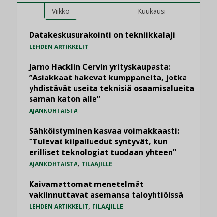
Viikko
Kuukausi
Datakeskusurakointi on tekniikkalaji
LEHDEN ARTIKKELIT
Jarno Hacklin Cervin yrityskaupasta:
”Asiakkaat hakevat kumppaneita, jotka
yhdistävät useita teknisiä osaamisalueita
saman katon alle”
AJANKOHTAISTA
Sähköistyminen kasvaa voimakkaasti:
”Tulevat kilpailuedut syntyvät, kun
erilliset teknologiat tuodaan yhteen”
,
AJANKOHTAISTA
TILAAJILLE
Kaivamattomat menetelmät
vakiinnuttavat asemansa taloyhtiöissä
,
LEHDEN ARTIKKELIT
TILAAJILLE