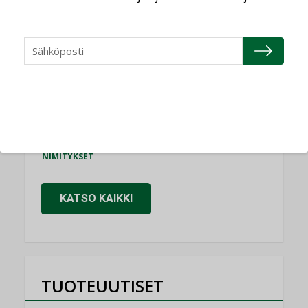
Consti
NIMITYKSET
Refair
NIMITYKSET
Granlund Oy
NIMITYKSET
Schneider Electric
NIMITYKSET
KATSO KAIKKI
TUOTEUUTISET