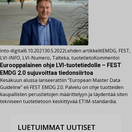
into-digital
6.10.2021
30.5.2022
Lehden artikkelit
EMDG
,
FEST
,
LVI-INFO
,
LVI-Numero
,
Talteka
,
tuotetieto
Kommentoi
Eurooppalainen ohje LVI-tuotetiedolle – FEST
EMDG 2.0 sujuvoittaa tiedonsiirtoa
Kesäkuun alussa lanseerattiin ”European Master Data
Guideline” eli FEST EMDG 2.0. Palvelu on ohje tuotteiden
kaupallisten perustietojen määrittelyyn ja täydentää siten
tekniseen tuotetietoon keskittyvää ETIM-standardia.
LUETUIMMAT UUTISET