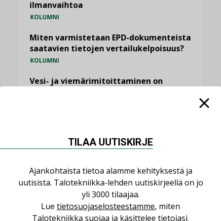
ilmanvaihtoa
KOLUMNI
Miten varmistetaan EPD-dokumenteista
saatavien tietojen vertailukelpoisuus?
KOLUMNI
Vesi- ja viemärimitoittaminen on
jämähtänyt ajassa paikalleen
MIELIPIDE
KATSO KAIKKI
TILAA UUTISKIRJE
Ajankohtaista tietoa alamme kehityksestä ja
uutisista. Talotekniikka-lehden uutiskirjeellä on jo
NIMITYKSET
yli 3000 tilaajaa.
Lue
tietosuojaselosteestamme
, miten
Talotekniikka suojaa ja käsittelee tietojasi.