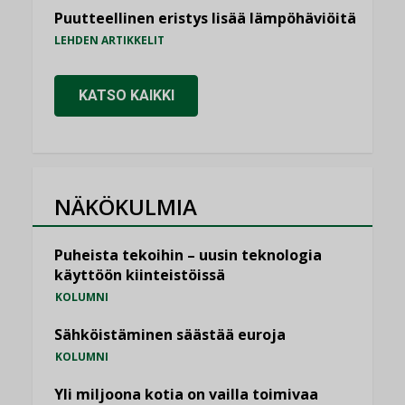
Puutteellinen eristys lisää lämpöhäviöitä
LEHDEN ARTIKKELIT
KATSO KAIKKI
NÄKÖKULMIA
Puheista tekoihin – uusin teknologia
käyttöön kiinteistöissä
KOLUMNI
Sähköistäminen säästää euroja
KOLUMNI
Yli miljoona kotia on vailla toimivaa