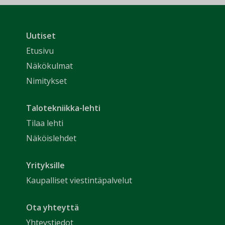
Uutiset
Etusivu
Näkökulmat
Nimitykset
Talotekniikka-lehti
Tilaa lehti
Näköislehdet
Yrityksille
Kaupalliset viestintäpalvelut
Ota yhteyttä
Yhteystiedot