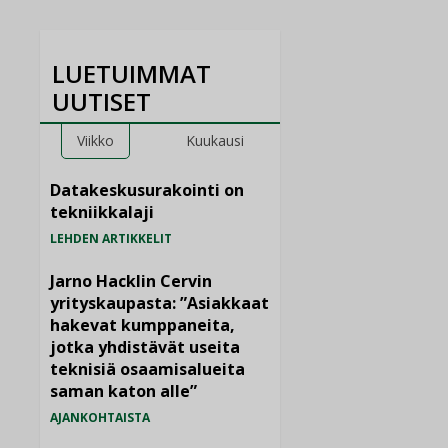
LUETUIMMAT
UUTISET
Viikko
Kuukausi
Datakeskusurakointi on
tekniikkalaji
LEHDEN ARTIKKELIT
Jarno Hacklin Cervin
yrityskaupasta: ”Asiakkaat
hakevat kumppaneita,
jotka yhdistävät useita
teknisiä osaamisalueita
saman katon alle”
AJANKOHTAISTA