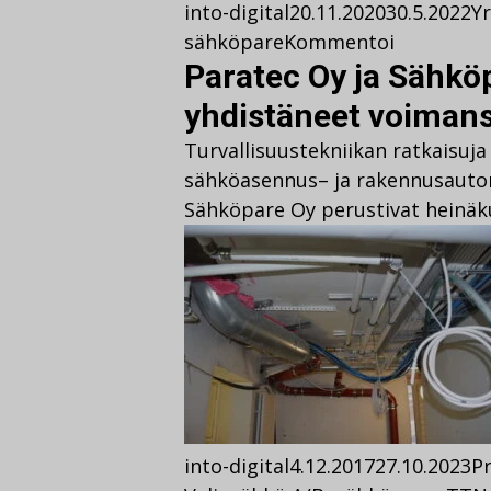
into-digital
20.11.2020
30.5.2022
Yr
sähköpare
Kommentoi
Paratec Oy ja Sähkö
yhdistäneet voiman
Turvallisuustekniikan ratkaisuja
sähköasennus– ja rakennusauto
Sähköpare Oy perustivat heinä
into-digital
4.12.2017
27.10.2023
Pr