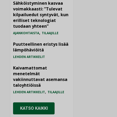
Sähköistyminen kasvaa
voimakkaasti: ”Tulevat
kilpailuedut syntyvät, kun
erilliset teknologiat
tuodaan yhteen”
,
AJANKOHTAISTA
TILAAJILLE
Puutteellinen eristys lisää
lämpöhäviöitä
LEHDEN ARTIKKELIT
Kaivamattomat
menetelmät
vakiinnuttavat asemansa
taloyhtiöissä
,
LEHDEN ARTIKKELIT
TILAAJILLE
KATSO KAIKKI