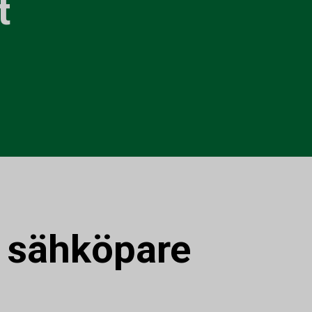
t
:
sähköpare