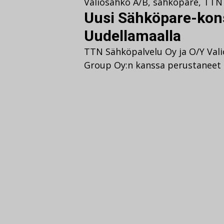
Valiosähkö A/B
,
sähköpare
,
TTN 
Uusi Sähköpare-kon
Uudellamaalla
TTN Sähköpalvelu Oy ja O/Y Val
Group Oy:n kanssa perustaneet 