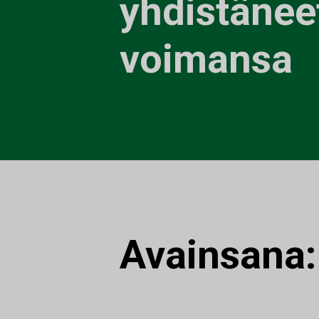
yhdistänee
voimansa
Avainsana