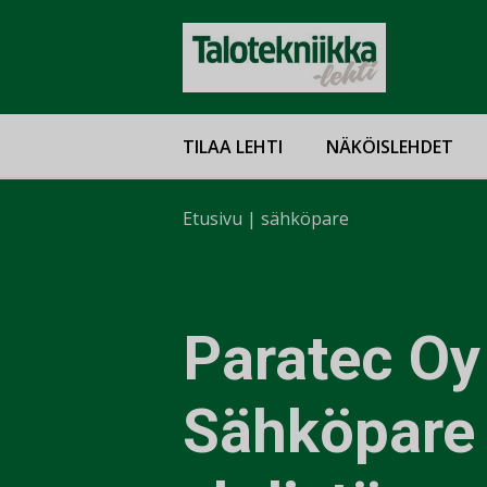
TILAA LEHTI
NÄKÖISLEHDET
Etusivu
|
sähköpare
Paratec Oy
Sähköpare 