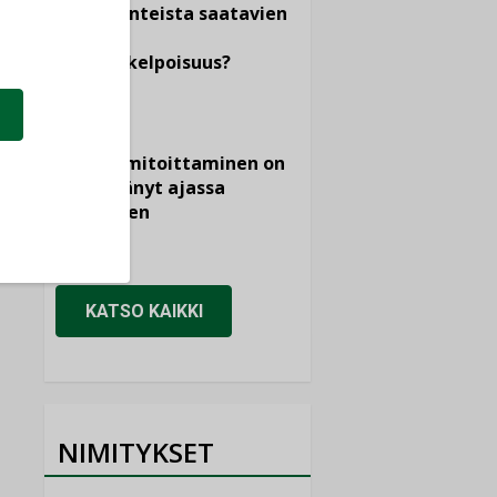
dokumenteista saatavien
tietojen
vertailukelpoisuus?
KOLUMNI
Vesi- ja
viemärimitoittaminen on
jämähtänyt ajassa
paikalleen
MIELIPIDE
KATSO KAIKKI
NIMITYKSET