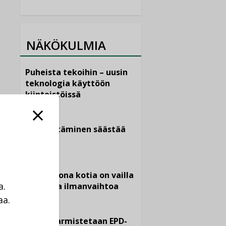
NÄKÖKULMIA
Puheista tekoihin – uusin
teknologia käyttöön
kiinteistöissä
KOLUMNI
Sähköistäminen säästää
euroja
KOLUMNI
Yli miljoona kotia on vailla
a.
toimivaa ilmanvaihtoa
aa.
KOLUMNI
a
Miten varmistetaan EPD-