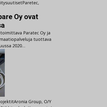
itysuutiset
Paretec
,
pare Oy ovat
sa
 toimittava Paratec Oy ja
maatiopalveluja tuottava
kuussa 2020…
ojektit
Aronia Group
,
O/Y