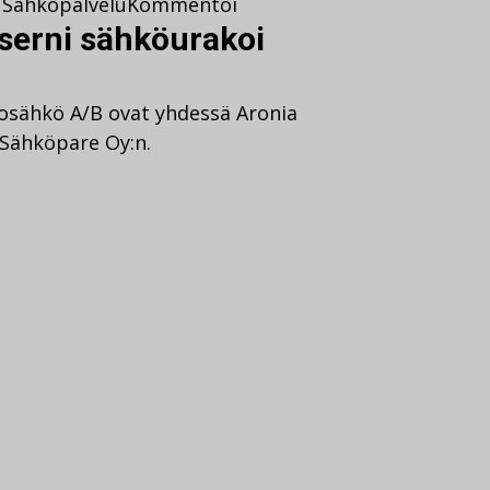
Sähköpalvelu
Kommentoi
serni sähköurakoi
iosähkö A/B ovat yhdessä Aronia
Sähköpare Oy:n.