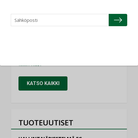
NIMITYKSET
Refair
NIMITYKSET
Granlund Oy
NIMITYKSET
Schneider Electric
NIMITYKSET
KATSO KAIKKI
TUOTEUUTISET