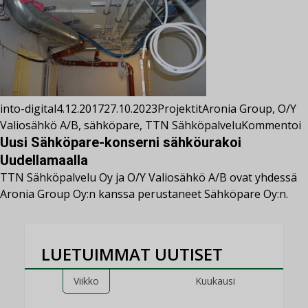
into-digital
4.12.2017
27.10.2023
Projektit
Aronia Group
,
O/Y
Valiosähkö A/B
,
sähköpare
,
TTN Sähköpalvelu
Kommentoi
Uusi Sähköpare-konserni sähköurakoi
Uudellamaalla
TTN Sähköpalvelu Oy ja O/Y Valiosähkö A/B ovat yhdessä
Aronia Group Oy:n kanssa perustaneet Sähköpare Oy:n.
LUETUIMMAT UUTISET
Viikko
Kuukausi