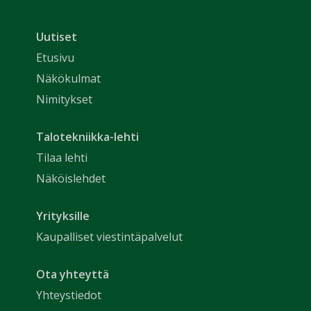
Uutiset
Etusivu
Näkökulmat
Nimitykset
Talotekniikka-lehti
Tilaa lehti
Näköislehdet
Yrityksille
Kaupalliset viestintäpalvelut
Ota yhteyttä
Yhteystiedot