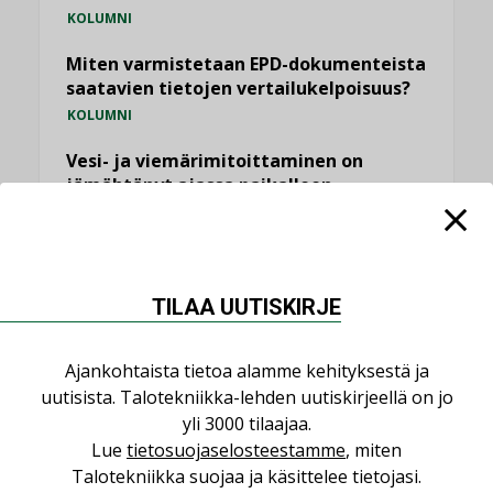
KOLUMNI
Miten varmistetaan EPD-dokumenteista
saatavien tietojen vertailukelpoisuus?
KOLUMNI
Vesi- ja viemärimitoittaminen on
jämähtänyt ajassa paikalleen
MIELIPIDE
KATSO KAIKKI
TILAA UUTISKIRJE
Ajankohtaista tietoa alamme kehityksestä ja
uutisista. Talotekniikka-lehden uutiskirjeellä on jo
NIMITYKSET
yli 3000 tilaajaa.
Lue
tietosuojaselosteestamme
, miten
Talotekniikka suojaa ja käsittelee tietojasi.
Consti