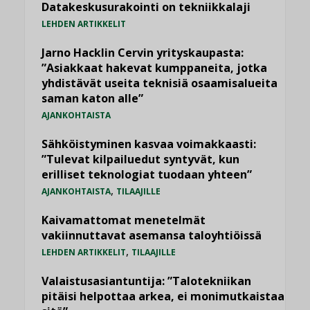
Datakeskusurakointi on tekniikkalaji
LEHDEN ARTIKKELIT
Jarno Hacklin Cervin yrityskaupasta:
”Asiakkaat hakevat kumppaneita, jotka
yhdistävät useita teknisiä osaamisalueita
saman katon alle”
AJANKOHTAISTA
Sähköistyminen kasvaa voimakkaasti:
”Tulevat kilpailuedut syntyvät, kun
erilliset teknologiat tuodaan yhteen”
,
AJANKOHTAISTA
TILAAJILLE
Kaivamattomat menetelmät
vakiinnuttavat asemansa taloyhtiöissä
,
LEHDEN ARTIKKELIT
TILAAJILLE
Valaistusasiantuntija: ”Talotekniikan
pitäisi helpottaa arkea, ei monimutkaistaa