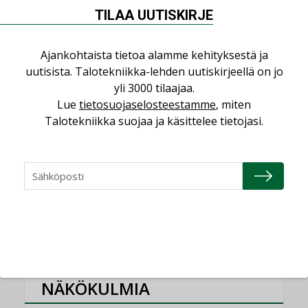
Sähköistyminen kasvaa voimakkaasti:
TILAA UUTISKIRJE
”Tulevat kilpailuedut syntyvät, kun
erilliset teknologiat tuodaan yhteen”
Ajankohtaista tietoa alamme kehityksestä ja
,
AJANKOHTAISTA
TILAAJILLE
uutisista. Talotekniikka-lehden uutiskirjeellä on jo
Puutteellinen eristys lisää lämpöhäviöitä
yli 3000 tilaajaa.
LEHDEN ARTIKKELIT
Lue
tietosuojaselosteestamme
, miten
Talotekniikka suojaa ja käsittelee tietojasi.
Kaivamattomat menetelmät
vakiinnuttavat asemansa taloyhtiöissä
,
LEHDEN ARTIKKELIT
TILAAJILLE
KATSO KAIKKI
NÄKÖKULMIA