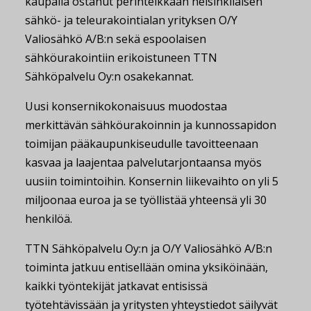
kaupalla ostanut perinteikkään helsinkiläisen
sähkö- ja teleurakointialan yrityksen O/Y
Valiosähkö A/B:n sekä espoolaisen
sähköurakointiin erikoistuneen TTN
Sähköpalvelu Oy:n osakekannat.
Uusi konsernikokonaisuus muodostaa
merkittävän sähköurakoinnin ja kunnossapidon
toimijan pääkaupunkiseudulle tavoitteenaan
kasvaa ja laajentaa palvelutarjontaansa myös
uusiin toimintoihin. Konsernin liikevaihto on yli 5
miljoonaa euroa ja se työllistää yhteensä yli 30
henkilöä.
TTN Sähköpalvelu Oy:n ja O/Y Valiosähkö A/B:n
toiminta jatkuu entisellään omina yksiköinään,
kaikki työntekijät jatkavat entisissä
työtehtävissään ja yritysten yhteystiedot säilyvät