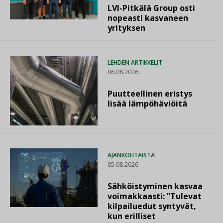
LVI-Pitkälä Group osti
nopeasti kasvaneen
yrityksen
LEHDEN ARTIKKELIT
06.08.2026
Puutteellinen eristys
lisää lämpöhäviöitä
AJANKOHTAISTA
05.08.2026
Sähköistyminen kasvaa
voimakkaasti: ”Tulevat
kilpailuedut syntyvät,
kun erilliset