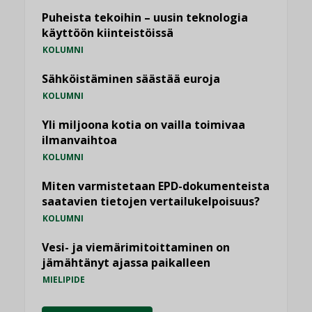
Puheista tekoihin – uusin teknologia
käyttöön kiinteistöissä
KOLUMNI
Sähköistäminen säästää euroja
KOLUMNI
Yli miljoona kotia on vailla toimivaa
ilmanvaihtoa
KOLUMNI
Miten varmistetaan EPD-dokumenteista
saatavien tietojen vertailukelpoisuus?
KOLUMNI
Vesi- ja viemärimitoittaminen on
jämähtänyt ajassa paikalleen
MIELIPIDE