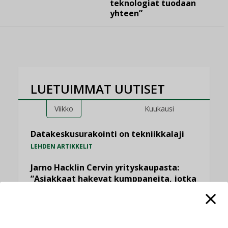
teknologiat tuodaan
yhteen”
LUETUIMMAT UUTISET
Viikko
Kuukausi
Datakeskusurakointi on tekniikkalaji
LEHDEN ARTIKKELIT
Jarno Hacklin Cervin yrityskaupasta:
”Asiakkaat hakevat kumppaneita, jotka
yhdistävät useita teknisiä osaamisalueita
saman katon alle”
AJANKOHTAISTA