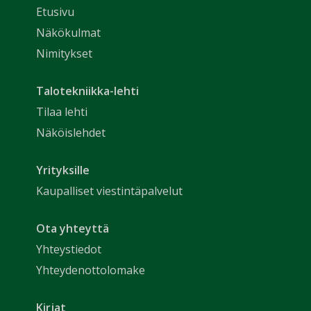
Etusivu
Näkökulmat
Nimitykset
Talotekniikka-lehti
Tilaa lehti
Näköislehdet
Yrityksille
Kaupalliset viestintäpalvelut
Ota yhteyttä
Yhteystiedot
Yhteydenottolomake
Kirjat