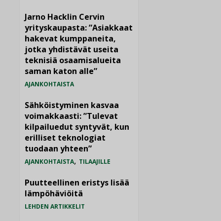
Jarno Hacklin Cervin
yrityskaupasta: ”Asiakkaat
hakevat kumppaneita,
jotka yhdistävät useita
teknisiä osaamisalueita
saman katon alle”
AJANKOHTAISTA
Sähköistyminen kasvaa
voimakkaasti: ”Tulevat
kilpailuedut syntyvät, kun
erilliset teknologiat
tuodaan yhteen”
,
AJANKOHTAISTA
TILAAJILLE
Puutteellinen eristys lisää
lämpöhäviöitä
LEHDEN ARTIKKELIT