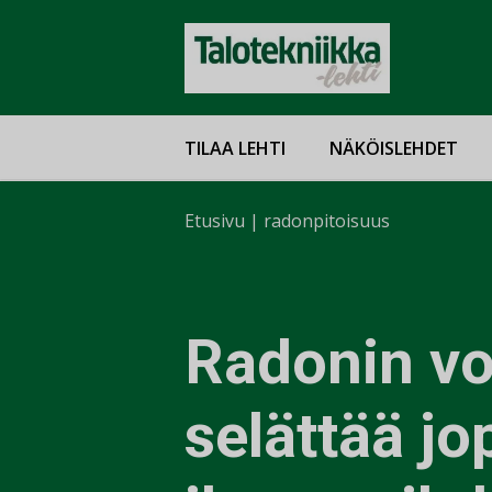
TILAA LEHTI
NÄKÖISLEHDET
Etusivu
|
radonpitoisuus
Radonin vo
selättää jo