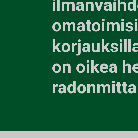
ilmanvaih
omatoimisi
korjauksill
on oikea he
radonmitta