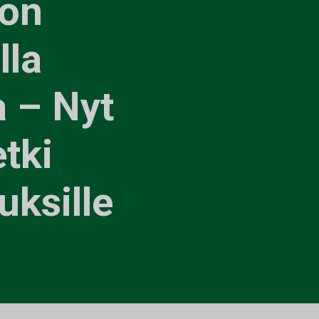
don
lla
a – Nyt
tki
uksille