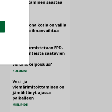
Sähköistäminen säästää
euroja
KOLUMNI
Yli miljoona kotia on vailla
toimivaa ilmanvaihtoa
KOLUMNI
Miten varmistetaan EPD-
dokumenteista saatavien
tietojen
vertailukelpoisuus?
KOLUMNI
Vesi- ja
viemärimitoittaminen on
jämähtänyt ajassa
paikalleen
MIELIPIDE