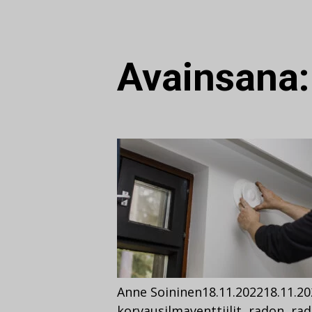
Avainsana
Anne Soininen
18.11.2022
18.11.2
korvausilmaventtiilit
,
radon
,
rad