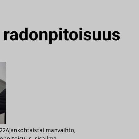
:
radonpitoisuus
022
Ajankohtaista
ilmanvaihto
,
onpitoisuus
,
sisäilma