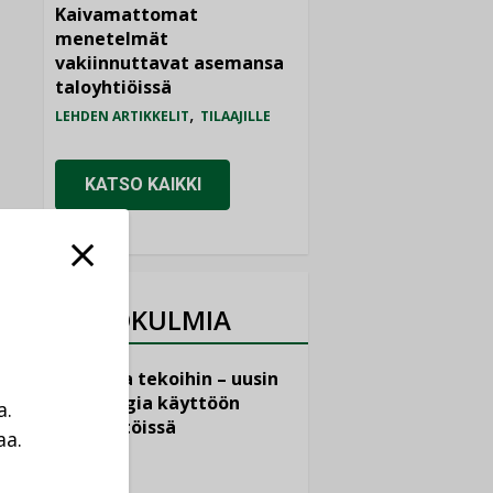
Kaivamattomat
menetelmät
vakiinnuttavat asemansa
taloyhtiöissä
,
LEHDEN ARTIKKELIT
TILAAJILLE
KATSO KAIKKI
NÄKÖKULMIA
Puheista tekoihin – uusin
teknologia käyttöön
a.
kiinteistöissä
aa.
KOLUMNI
a