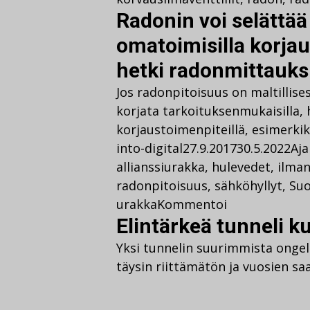
Radonin voi selättä
omatoimisilla korjau
hetki radonmittauksi
Jos radonpitoisuus on maltillises
korjata tarkoituksenmukaisilla, 
korjaustoimenpiteillä, esimerki
into-digital
27.9.2017
30.5.2022
Aja
allianssiurakka
,
hulevedet
,
ilma
radonpitoisuus
,
sähköhyllyt
,
Suo
urakka
Kommentoi
Elintärkeä tunneli ku
Yksi tunnelin suurimmista ongel
täysin riittämätön ja vuosien sa