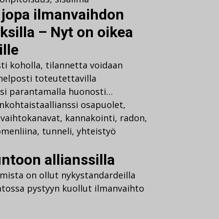
ä jopa ilmanvaihdon
ksilla – Nyt on oikea
lle
ti koholla, tilannetta voidaan
helposti toteutettavilla
ksi parantamalla huonosti…
nkohtaista
allianssi osapuolet
,
nvaihtokanavat
,
kannakointi
,
radon
,
menliina
,
tunneli
,
yhteistyö
ntoon allianssilla
mista on ollut nykystandardeilla
atossa pystyyn kuollut ilmanvaihto