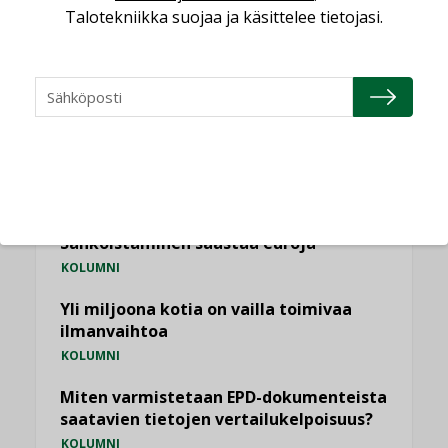
Talotekniikka suojaa ja käsittelee tietojasi.
NÄKÖKULMIA
Puheista tekoihin – uusin teknologia
käyttöön kiinteistöissä
KOLUMNI
Sähköistäminen säästää euroja
KOLUMNI
Yli miljoona kotia on vailla toimivaa
ilmanvaihtoa
KOLUMNI
Miten varmistetaan EPD-dokumenteista
saatavien tietojen vertailukelpoisuus?
KOLUMNI