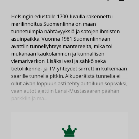
Helsingin edustalle 1700-luvulla rakennettu
merilinnoitus Suomenlinna on maan
tunnetuimpia nähtävyyksiä ja satojen ihmisten
asuinpaikka. Vuonna 1981 Suomenlinnaan
avattiin tunneliyhteys mantereelta, mikä toi
mukanaan kaukolämmön ja kunnallisen
viemäriverkon. Lisäksi vesi ja sähkö sekä
tietoliikenne- ja TV-yhteydet siirrettiin kulkemaan
saarille tunnelia pitkin. Alkuperäistä tunnelia ei
ollut aivan loppuun asti tehty autoiluun sopivaksi,
vaan autot ajettiin Länsi-Mustasaaren päähän
parkkiin ja ma...