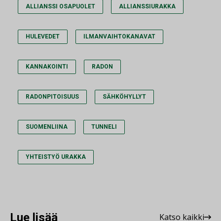
ALLIANSSI OSAPUOLET
ALLIANSSIURAKKA
HULEVEDET
ILMANVAIHTOKANAVAT
KANNAKOINTI
RADON
RADONPITOISUUS
SÄHKÖHYLLYT
SUOMENLIINA
TUNNELI
YHTEISTYÖ URAKKA
Lue lisää
Katso kaikki