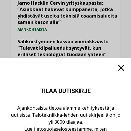
Jarno Hacklin Cervin yrityskaupasta:
”Asiakkaat hakevat kumppaneita, jotka
yhdistävät useita teknisiä osaamisalueita
saman katon alle”
AJANKOHTAISTA
Sähköistyminen kasvaa voimakkaasti:
”Tulevat kilpailuedut syntyvät, kun
erilliset teknologiat tuodaan yhteen”
,
AJANKOHTAISTA
TILAAJILLE
Kaivamattomat menetelmät
vakiinnuttavat asemansa taloyhtiöissä
,
LEHDEN ARTIKKELIT
TILAAJILLE
TILAA UUTISKIRJE
Puutteellinen eristys lisää lämpöhäviöitä
LEHDEN ARTIKKELIT
Ajankohtaista tietoa alamme kehityksestä ja
uutisista. Talotekniikka-lehden uutiskirjeellä on jo
yli 3000 tilaajaa.
KATSO KAIKKI
Lue
tietosuojaselosteestamme
, miten