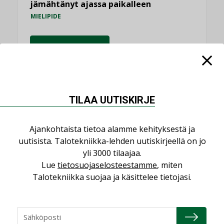
jämähtänyt ajassa paikalleen
MIELIPIDE
KATSO KAIKKI
TILAA UUTISKIRJE
NIMITYKSET
Ajankohtaista tietoa alamme kehityksestä ja
Consti
uutisista. Talotekniikka-lehden uutiskirjeellä on jo
NIMITYKSET
yli 3000 tilaajaa.
Lue
tietosuojaselosteestamme
, miten
Refair
Talotekniikka suojaa ja käsittelee tietojasi.
NIMITYKSET
Granlund Oy
NIMITYKSET