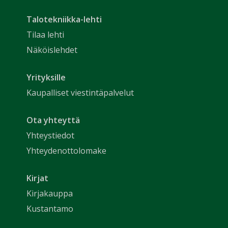
Talotekniikka-lehti
Tilaa lehti
Näköislehdet
Yrityksille
Kaupalliset viestintäpalvelut
Ota yhteyttä
Yhteystiedot
Yhteydenottolomake
Kirjat
Kirjakauppa
Kustantamo