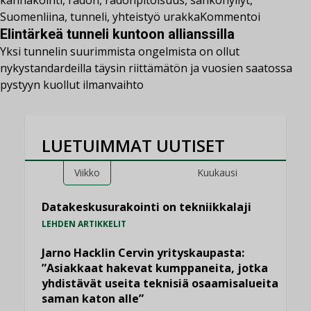
kannakointi
,
radon
,
radonpitoisuus
,
sähköhyllyt
,
Suomenliina
,
tunneli
,
yhteistyö urakka
Kommentoi
Elintärkeä tunneli kuntoon allianssilla
Yksi tunnelin suurimmista ongelmista on ollut
nykystandardeilla täysin riittämätön ja vuosien saatossa
pystyyn kuollut ilmanvaihto
LUETUIMMAT UUTISET
Viikko
Kuukausi
Datakeskusurakointi on tekniikkalaji
LEHDEN ARTIKKELIT
Jarno Hacklin Cervin yrityskaupasta:
”Asiakkaat hakevat kumppaneita, jotka
yhdistävät useita teknisiä osaamisalueita
saman katon alle”