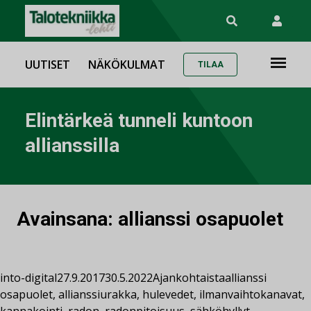
UUTISET
NÄKÖKULMAT
TILAA
Elintärkeä tunneli kuntoon
allianssilla
Avainsana:
allianssi osapuolet
into-digital
27.9.2017
30.5.2022
Ajankohtaista
allianssi
osapuolet
,
allianssiurakka
,
hulevedet
,
ilmanvaihtokanavat
,