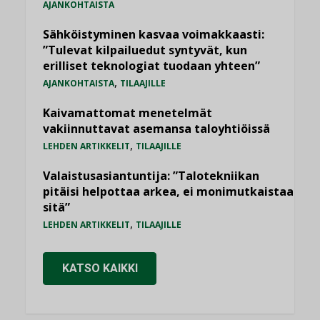
AJANKOHTAISTA
Sähköistyminen kasvaa voimakkaasti:
”Tulevat kilpailuedut syntyvät, kun
erilliset teknologiat tuodaan yhteen”
,
AJANKOHTAISTA
TILAAJILLE
Kaivamattomat menetelmät
vakiinnuttavat asemansa taloyhtiöissä
,
LEHDEN ARTIKKELIT
TILAAJILLE
Valaistusasiantuntija: ”Talotekniikan
pitäisi helpottaa arkea, ei monimutkaistaa
sitä”
,
LEHDEN ARTIKKELIT
TILAAJILLE
KATSO KAIKKI