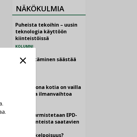
NÄKÖKULMIA
Puheista tekoihin – uusin
teknologia käyttöön
kiinteistöissä
KOLUMNI
Sähköistäminen säästää
euroja
KOLUMNI
Yli miljoona kotia on vailla
toimivaa ilmanvaihtoa
KOLUMNI
a.
aa.
Miten varmistetaan EPD-
a
dokumenteista saatavien
tietojen
vertailukelpoisuus?