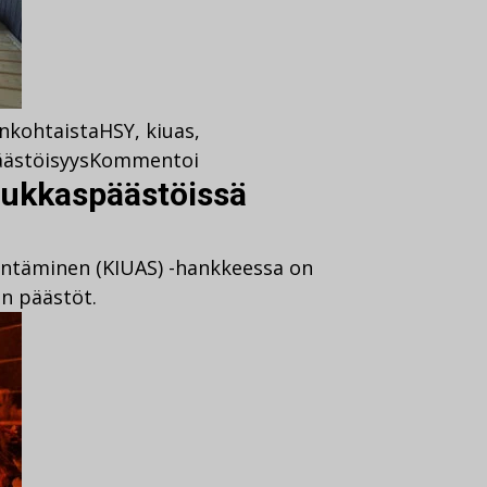
nkohtaista
HSY
,
kiuas
,
ästöisyys
Kommentoi
iukkaspäästöissä
entäminen (KIUAS) -hankkeessa on
n päästöt.