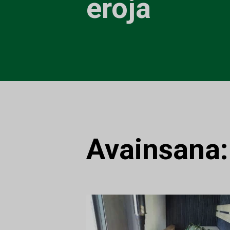
eroja
Avainsana