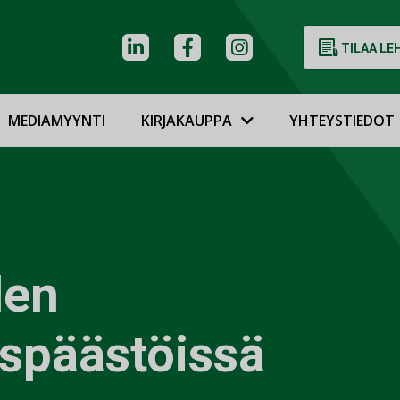
TILAA LE
MEDIAMYYNTI
KIRJAKAUPPA
YHTEYSTIEDOT
den
späästöissä