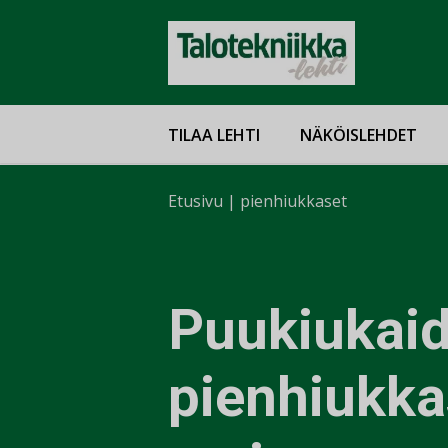
TILAA LEHTI
NÄKÖISLEHDET
Etusivu
|
pienhiukkaset
Puukiukai
pienhiukka