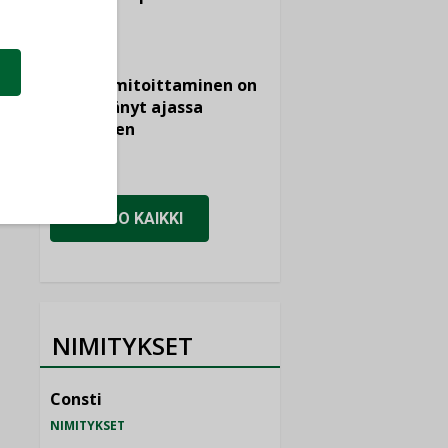
KOLUMNI
Vesi- ja
viemärimitoittaminen on
jämähtänyt ajassa
paikalleen
MIELIPIDE
KATSO KAIKKI
NIMITYKSET
Consti
NIMITYKSET