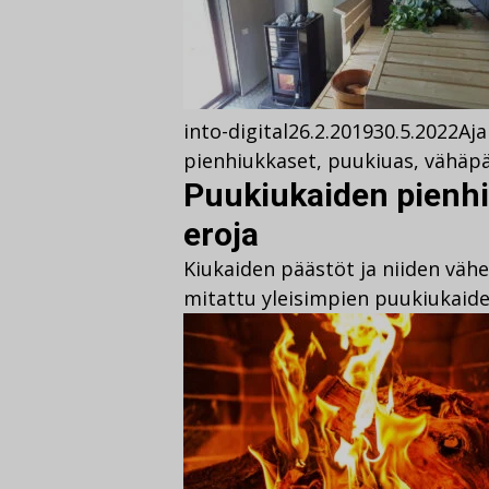
into-digital
26.2.2019
30.5.2022
Aja
pienhiukkaset
,
puukiuas
,
vähäpä
Puukiukaiden pienh
eroja
Kiukaiden päästöt ja niiden väh
mitattu yleisimpien puukiukaide