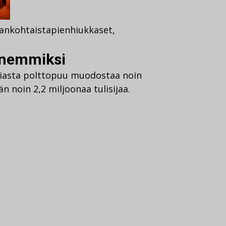
jankohtaista
pienhiukkaset
,
ienemmiksi
giasta polttopuu muodostaa noin
 noin 2,2 miljoonaa tulisijaa.