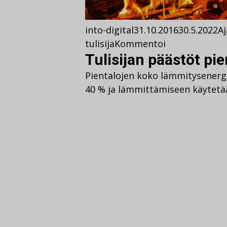
into-digital
31.10.2016
30.5.2022
A
tulisija
Kommentoi
Tulisijan päästöt p
Pientalojen koko lämmitysener
40 % ja lämmittämiseen käytetään