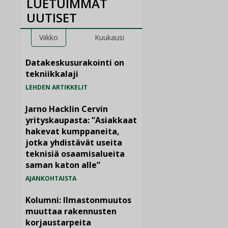
LUETUIMMAT
UUTISET
Viikko
Kuukausi
Datakeskusurakointi on
tekniikkalaji
LEHDEN ARTIKKELIT
Jarno Hacklin Cervin
yrityskaupasta: ”Asiakkaat
hakevat kumppaneita,
jotka yhdistävät useita
teknisiä osaamisalueita
saman katon alle”
AJANKOHTAISTA
Kolumni: Ilmastonmuutos
muuttaa rakennusten
korjaustarpeita