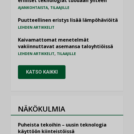
erilliset teknologiat tuodaan yhteen”
,
AJANKOHTAISTA
TILAAJILLE
Puutteellinen eristys lisää lämpöhäviöitä
LEHDEN ARTIKKELIT
Kaivamattomat menetelmät
vakiinnuttavat asemansa taloyhtiöissä
,
LEHDEN ARTIKKELIT
TILAAJILLE
KATSO KAIKKI
NÄKÖKULMIA
Puheista tekoihin – uusin teknologia
käyttöön kiinteistöissä