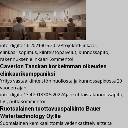
into-digital
1.6.2021
30.5.2022
Projektit
Elinkaari
,
elinkaarisopimus
,
kiinteistöpalvelut
,
kunnossapito
,
rakennuksen elinkaari
Kommentoi
Caverion Tanskan korkeimman oikeuden
elinkaarikumppaniksi
Yritys vastaa kiinteistön huollosta ja kunnossapidosta 20
vuoden ajan.
into-digital
13.4.2018
30.5.2022
Ajankohtaista
kunnossapito
,
LVI
,
putki
Kommentoi
Ruotsalainen tuottavuuspalkinto Bauer
Watertechnology Oy:lle
Suomalainen kemikaalittomia vedenkäsittelylaitteita