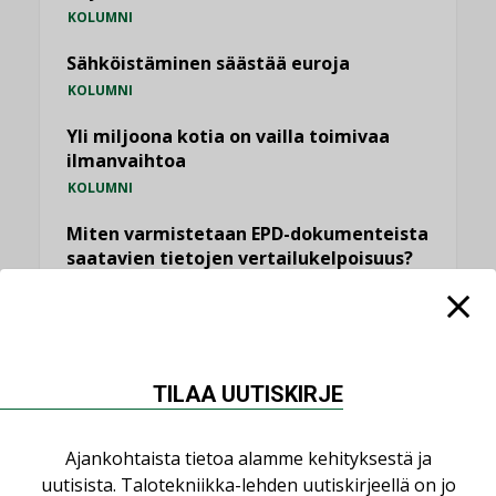
KOLUMNI
Sähköistäminen säästää euroja
KOLUMNI
Yli miljoona kotia on vailla toimivaa
ilmanvaihtoa
KOLUMNI
Miten varmistetaan EPD-dokumenteista
saatavien tietojen vertailukelpoisuus?
KOLUMNI
Vesi- ja viemärimitoittaminen on
jämähtänyt ajassa paikalleen
MIELIPIDE
TILAA UUTISKIRJE
KATSO KAIKKI
Ajankohtaista tietoa alamme kehityksestä ja
uutisista. Talotekniikka-lehden uutiskirjeellä on jo