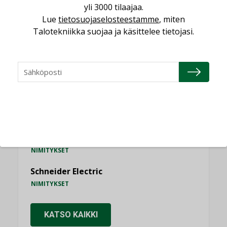
yli 3000 tilaajaa.
Lue
tietosuojaselosteestamme
, miten
Talotekniikka suojaa ja käsittelee tietojasi.
NIMITYKSET
Consti
NIMITYKSET
Refair
NIMITYKSET
Granlund Oy
NIMITYKSET
Schneider Electric
NIMITYKSET
KATSO KAIKKI