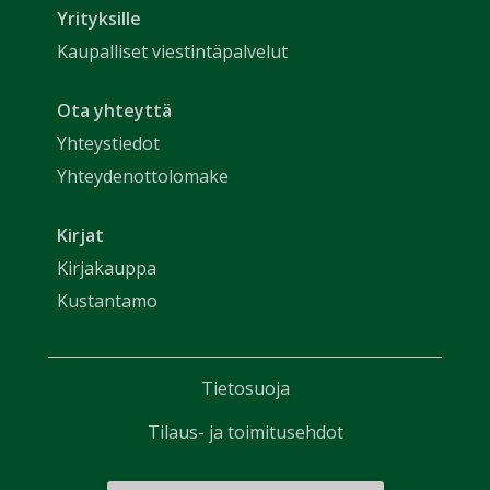
Yrityksille
Kaupalliset viestintäpalvelut
Ota yhteyttä
Yhteystiedot
Yhteydenottolomake
Kirjat
Kirjakauppa
Kustantamo
Tietosuoja
Tilaus- ja toimitusehdot