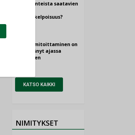
dokumenteista saatavien
tietojen
vertailukelpoisuus?
KOLUMNI
Vesi- ja
viemärimitoittaminen on
jämähtänyt ajassa
paikalleen
MIELIPIDE
KATSO KAIKKI
NIMITYKSET