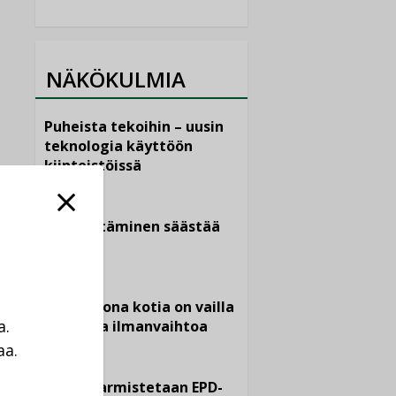
NÄKÖKULMIA
Puheista tekoihin – uusin
teknologia käyttöön
kiinteistöissä
KOLUMNI
Sähköistäminen säästää
euroja
KOLUMNI
Yli miljoona kotia on vailla
a.
toimivaa ilmanvaihtoa
aa.
KOLUMNI
a
Miten varmistetaan EPD-