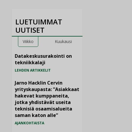
LUETUIMMAT
UUTISET
Viikko
Kuukausi
Datakeskusurakointi on
tekniikkalaji
LEHDEN ARTIKKELIT
Jarno Hacklin Cervin
yrityskaupasta: ”Asiakkaat
hakevat kumppaneita,
jotka yhdistävät useita
teknisiä osaamisalueita
saman katon alle”
AJANKOHTAISTA