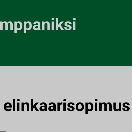
umppaniksi
:
elinkaarisopimus