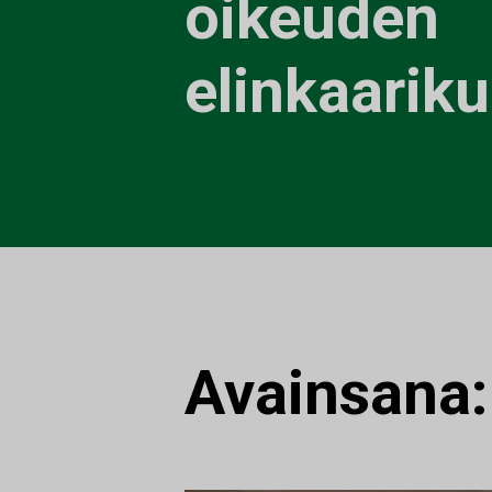
oikeuden
elinkaarik
Avainsana