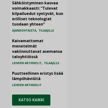
Sähköistyminen kasvaa
voimakkaasti: ”Tulevat
kilpailuedut syntyvät, kun
erilliset teknologiat
tuodaan yhteen”
,
AJANKOHTAISTA
TILAAJILLE
Kaivamattomat
menetelmät
vakiinnuttavat asemansa
taloyhtiöissä
,
LEHDEN ARTIKKELIT
TILAAJILLE
Puutteellinen eristys lisää
lämpöhäviöitä
LEHDEN ARTIKKELIT
KATSO KAIKKI