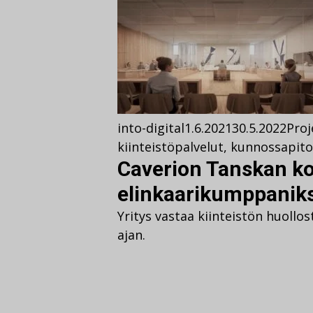
into-digital
1.6.2021
30.5.2022
Proj
kiinteistöpalvelut
,
kunnossapito
Caverion Tanskan k
elinkaarikumppaniks
Yritys vastaa kiinteistön huollo
ajan.