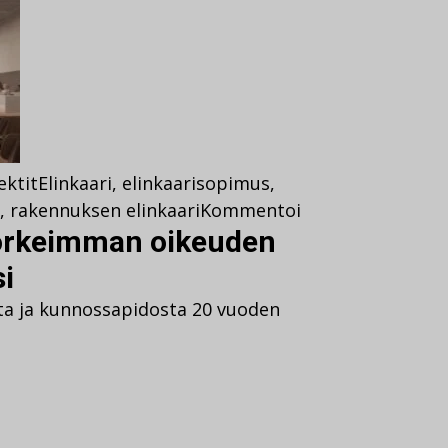
ektit
Elinkaari
,
elinkaarisopimus
,
,
rakennuksen elinkaari
Kommentoi
orkeimman oikeuden
i
sta ja kunnossapidosta 20 vuoden