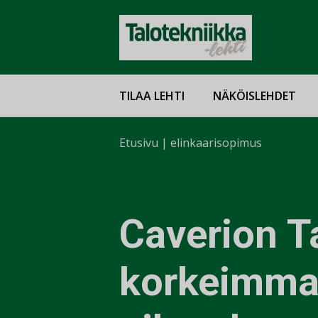
TILAA LEHTI
NÄKÖISLEHDET
Etusivu
|
elinkaarisopimus
Caverion 
korkeimm