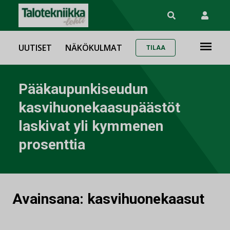
UUTISET
NÄKÖKULMAT
TILAA
Pääkaupunkiseudun
kasvihuonekaasupäästöt
laskivat yli kymmenen
prosenttia
Avainsana:
kasvihuonekaasut