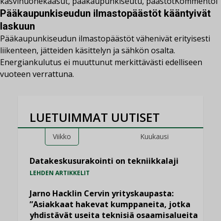
kasvihuonekaasut
,
pääkaupunkiseutu
,
päästöt
Kommentoi
Pääkaupunkiseudun ilmastopäästöt kääntyivät
laskuun
Pääkaupunkiseudun ilmastopäästöt vähenivät erityisesti
liikenteen, jätteiden käsittelyn ja sähkön osalta.
Energiankulutus ei muuttunut merkittävästi edelliseen
vuoteen verrattuna.
LUETUIMMAT UUTISET
Viikko
Kuukausi
Datakeskusurakointi on tekniikkalaji
LEHDEN ARTIKKELIT
Jarno Hacklin Cervin yrityskaupasta:
”Asiakkaat hakevat kumppaneita, jotka
yhdistävät useita teknisiä osaamisalueita