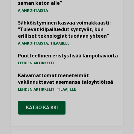
saman katon alle”
AJANKOHTAISTA
Sähköistyminen kasvaa voimakkaasti:
”Tulevat kilpailuedut syntyvät, kun
erilliset teknologiat tuodaan yhteen”
,
AJANKOHTAISTA
TILAAJILLE
Puutteellinen eristys lisää lämpöhäviöitä
LEHDEN ARTIKKELIT
Kaivamattomat menetelmät
vakiinnuttavat asemansa taloyhtiöissä
,
LEHDEN ARTIKKELIT
TILAAJILLE
KATSO KAIKKI