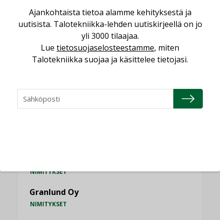
MIELIPIDE
Ajankohtaista tietoa alamme kehityksestä ja
uutisista. Talotekniikka-lehden uutiskirjeellä on jo
yli 3000 tilaajaa.
KATSO KAIKKI
Lue
tietosuojaselosteestamme
, miten
Talotekniikka suojaa ja käsittelee tietojasi.
NIMITYKSET
Consti
NIMITYKSET
Refair
NIMITYKSET
Granlund Oy
NIMITYKSET