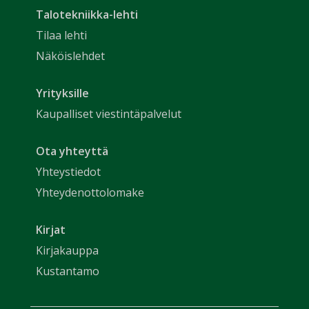
Talotekniikka-lehti
Tilaa lehti
Näköislehdet
Yrityksille
Kaupalliset viestintäpalvelut
Ota yhteyttä
Yhteystiedot
Yhteydenottolomake
Kirjat
Kirjakauppa
Kustantamo