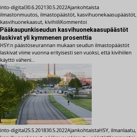
into-digital
30.6.2021
30.5.2022
Ajankohtaista
ilmastonmuutos
,
ilmastopäästöt
,
kasvihuonekaasupäästöt
,
kasvihuonekaasut
,
kivihiili
Kommentoi
Pääkaupunkiseudun kasvihuonekaasupäästöt
laskivat yli kymmenen prosenttia
HSY:n päästöseurannan mukaan seudun ilmastopäästöt
laskivat viime vuonna erityisesti sen vuoksi, että kivihiilen
käyttö väheni…
into-digital
25.5.2018
30.5.2022
Ajankohtaista
HSY
,
ilmanlaatu
,