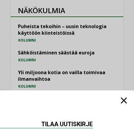
NÄKÖKULMIA
Puheista tekoihin – uusin teknologia
käyttöön kiinteistöissä
KOLUMNI
Sähköistäminen säästää euroja
KOLUMNI
Yli miljoona kotia on vailla toimivaa
ilmanvaihtoa
KOLUMNI
Miten varmistetaan EPD-dokumenteista
saatavien tietojen vertailukelpoisuus?
KOLUMNI
TILAA UUTISKIRJE
Vesi- ja viemärimitoittaminen on
jämähtänyt ajassa paikalleen