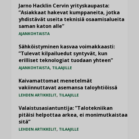
Jarno Hacklin Cervin yrityskaupasta:
”Asiakkaat hakevat kumppaneita, jotka
yhdistävät useita teknisiä osaamisalueita
saman katon alle”
AJANKOHTAISTA
Sähköistyminen kasvaa voimakkaasti:
”Tulevat kilpailuedut syntyvät, kun
erilliset teknologiat tuodaan yhteen”
,
AJANKOHTAISTA
TILAAJILLE
Kaivamattomat menetelmät
vakiinnuttavat asemansa taloyhtiöissä
,
LEHDEN ARTIKKELIT
TILAAJILLE
Valaistusasiantuntija: ”Talotekniikan
pitäisi helpottaa arkea, ei monimutkaistaa
sitä”
,
LEHDEN ARTIKKELIT
TILAAJILLE