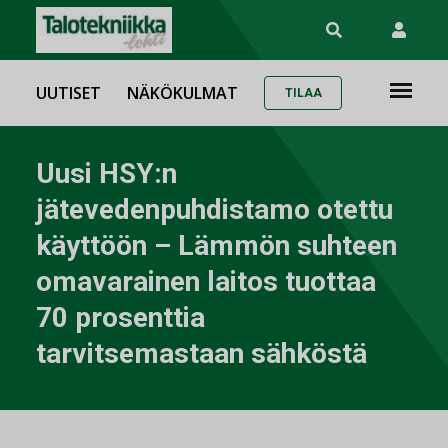
UUTISET
NÄKÖKULMAT
TILAA
Uusi HSY:n
jätevedenpuhdistamo otettu
käyttöön – Lämmön suhteen
omavarainen laitos tuottaa
70 prosenttia
tarvitsemastaan sähköstä