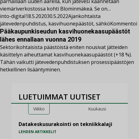
parhaillaan uuden äärellä, kun jätevesi käännetään
viemäriverkostossa kohti Blominmäkeä. Se on…
into-digital
18.5.2020
30.5.2022
Ajankohtaista
jätevedenpuhdistus
,
kasvihuonepäästöt
,
sähkö
Kommentoi
Pääkaupunkiseudun kasvihuonekaasupäästöt
lähes ennallaan vuonna 2019
Sektorikohtaisista päästöistä eniten nousivat jätteiden
käsittelyn aiheuttamat kasvihuonekaasupäästöt (+18 %).
Tähän vaikutti jätevedenpuhdistuksen prosessipäästöjen
hetkellinen lisääntyminen.
LUETUIMMAT UUTISET
Viikko
Kuukausi
Datakeskusurakointi on tekniikkalaji
LEHDEN ARTIKKELIT