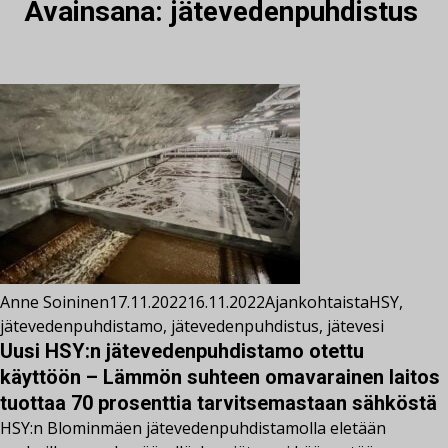
Avainsana:
jätevedenpuhdistus
Anne Soininen
17.11.2022
16.11.2022
Ajankohtaista
HSY
,
jätevedenpuhdistamo
,
jätevedenpuhdistus
,
jätevesi
Uusi HSY:n jätevedenpuhdistamo otettu
käyttöön – Lämmön suhteen omavarainen laitos
tuottaa 70 prosenttia tarvitsemastaan sähköstä
HSY:n Blominmäen jätevedenpuhdistamolla eletään