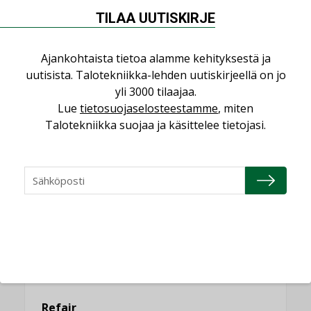
Miten varmistetaan EPD-dokumenteista
saatavien tietojen vertailukelpoisuus?
TILAA UUTISKIRJE
KOLUMNI
Ajankohtaista tietoa alamme kehityksestä ja
Vesi- ja viemärimitoittaminen on
uutisista. Talotekniikka-lehden uutiskirjeellä on jo
jämähtänyt ajassa paikalleen
yli 3000 tilaajaa.
MIELIPIDE
Lue
tietosuojaselosteestamme
, miten
Talotekniikka suojaa ja käsittelee tietojasi.
KATSO KAIKKI
NIMITYKSET
Consti
NIMITYKSET
Refair