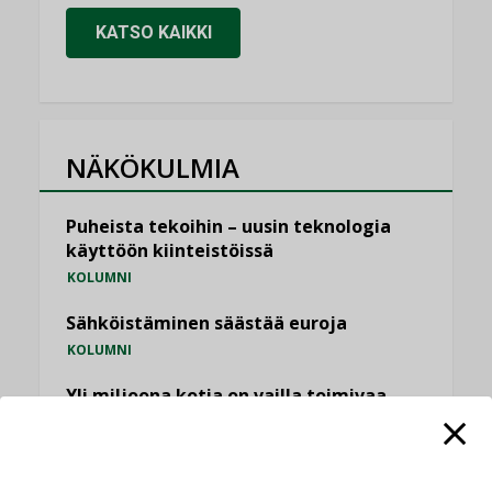
KATSO KAIKKI
NÄKÖKULMIA
Puheista tekoihin – uusin teknologia
käyttöön kiinteistöissä
KOLUMNI
Sähköistäminen säästää euroja
KOLUMNI
Yli miljoona kotia on vailla toimivaa
ilmanvaihtoa
KOLUMNI