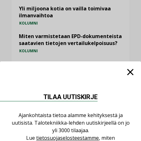
Yli miljoona kotia on vailla toimivaa
ilmanvaihtoa
KOLUMNI
Miten varmistetaan EPD-dokumenteista
saatavien tietojen vertailukelpoisuus?
KOLUMNI
Vesi- ja viemärimitoittaminen on
jämähtänyt ajassa paikalleen
MIELIPIDE
TILAA UUTISKIRJE
KATSO KAIKKI
Ajankohtaista tietoa alamme kehityksestä ja
uutisista. Talotekniikka-lehden uutiskirjeellä on jo
yli 3000 tilaajaa.
NIMITYKSET
Lue
tietosuojaselosteestamme
, miten