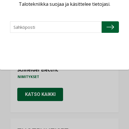
Talotekniikka suojaa ja käsittelee tietojasi.
Consti
NIMITYKSET
Refair
NIMITYKSET
Granlund Oy
NIMITYKSET
Schneider Electric
NIMITYKSET
KATSO KAIKKI