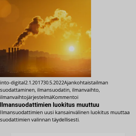
into-digital
2.1.2017
30.5.2022
Ajankohtaista
ilman
suodattaminen
,
ilmansuodatin
,
ilmanvaihto
,
ilmanvaihtojärjestelmä
Kommentoi
Ilmansuodattimien luokitus muuttuu
Ilmansuodattimien uusi kansainvälinen luokitus muuttaa
suodattimien valinnan täydellisesti.