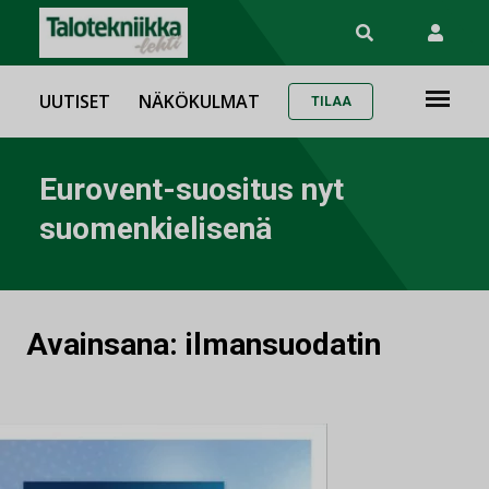
UUTISET
NÄKÖKULMAT
TILAA
Eurovent-suositus nyt
suomenkielisenä
Avainsana:
ilmansuodatin