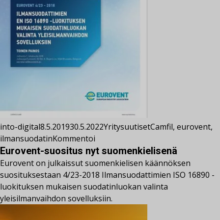
into-digital
8.5.2019
30.5.2022
Yritysuutiset
Camfil
,
eurovent
,
ilmansuodatin
Kommentoi
Eurovent-suositus nyt suomenkielisenä
Eurovent on julkaissut suomenkielisen käännöksen
suosituksestaan 4/23-2018 Ilmansuodattimien ISO 16890 -
luokituksen mukaisen suodatinluokan valinta
yleisilmanvaihdon sovelluksiin.