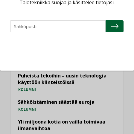
Talotekniikka suojaa ja käsittelee tietojasi.
,
LEHDEN ARTIKKELIT
TILAAJILLE
KATSO KAIKKI
NÄKÖKULMIA
Puheista tekoihin – uusin teknologia
käyttöön kiinteistöissä
KOLUMNI
Sähköistäminen säästää euroja
KOLUMNI
Yli miljoona kotia on vailla toimivaa
ilmanvaihtoa