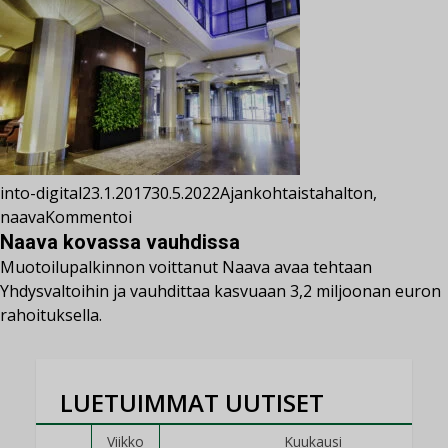
into-digital
23.1.2017
30.5.2022
Ajankohtaista
halton
,
naava
Kommentoi
Naava kovassa vauhdissa
Muotoilupalkinnon voittanut Naava avaa tehtaan
Yhdysvaltoihin ja vauhdittaa kasvuaan 3,2 miljoonan euron
rahoituksella.
LUETUIMMAT UUTISET
Viikko
Kuukausi