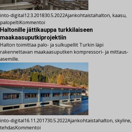
into-digital
12.3.2018
30.5.2022
Ajankohtaista
halton
,
kaasu
,
palopelti
Kommentoi
Haltonille jättikauppa turkkilaiseen
maakaasuputkiprojektiin
Halton toimittaa palo- ja sulkupellit Turkin läpi
rakennettavan maakaasuputken kompressori- ja mittaus-
asemille.
into-digital
16.11.2017
30.5.2022
Ajankohtaista
halton
,
skyline
,
tehdas
Kommentoi