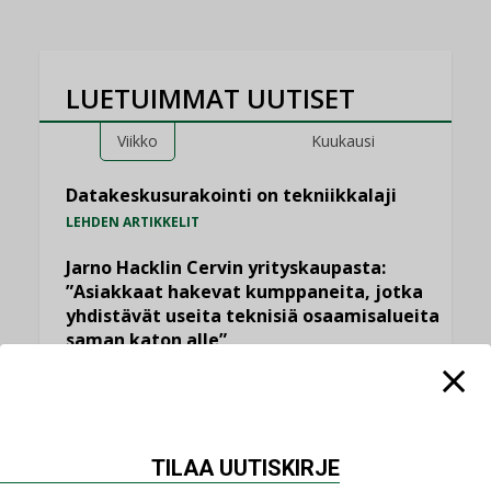
LUETUIMMAT UUTISET
Viikko
Kuukausi
Datakeskusurakointi on tekniikkalaji
LEHDEN ARTIKKELIT
Jarno Hacklin Cervin yrityskaupasta:
”Asiakkaat hakevat kumppaneita, jotka
yhdistävät useita teknisiä osaamisalueita
saman katon alle”
AJANKOHTAISTA
Sähköistyminen kasvaa voimakkaasti:
”Tulevat kilpailuedut syntyvät, kun
erilliset teknologiat tuodaan yhteen”
TILAA UUTISKIRJE
,
AJANKOHTAISTA
TILAAJILLE