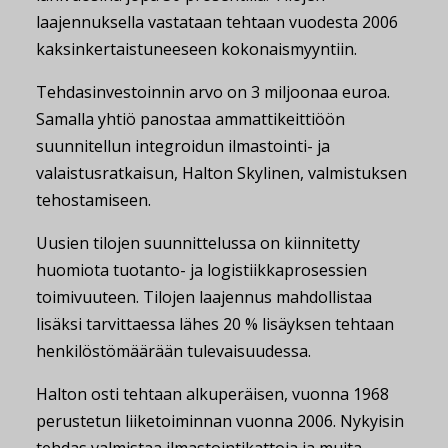
laajennuksella vastataan tehtaan vuodesta 2006
kaksinkertaistuneeseen kokonaismyyntiin.
Tehdasinvestoinnin arvo on 3 miljoonaa euroa.
Samalla yhtiö panostaa ammattikeittiöön
suunnitellun integroidun ilmastointi- ja
valaistusratkaisun, Halton Skylinen, valmistuksen
tehostamiseen.
Uusien tilojen suunnittelussa on kiinnitetty
huomiota tuotanto- ja logistiikkaprosessien
toimivuuteen. Tilojen laajennus mahdollistaa
lisäksi tarvittaessa lähes 20 % lisäyksen tehtaan
henkilöstömäärään tulevaisuudessa.
Halton osti tehtaan alkuperäisen, vuonna 1968
perustetun liiketoiminnan vuonna 2006. Nykyisin
tehdas valmistaa ilmastointikattoja ja muita