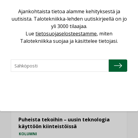
Ajankohtaista tietoa alamme kehityksestä ja
Puutteellinen eristys lisää lämpöhäviöitä
uutisista. Talotekniikka-lehden uutiskirjeellä on jo
LEHDEN ARTIKKELIT
yli 3000 tilaajaa.
Kaivamattomat menetelmät
Lue
tietosuojaselosteestamme
, miten
vakiinnuttavat asemansa taloyhtiöissä
Talotekniikka suojaa ja käsittelee tietojasi.
,
LEHDEN ARTIKKELIT
TILAAJILLE
KATSO KAIKKI
NÄKÖKULMIA
Puheista tekoihin – uusin teknologia
käyttöön kiinteistöissä
KOLUMNI