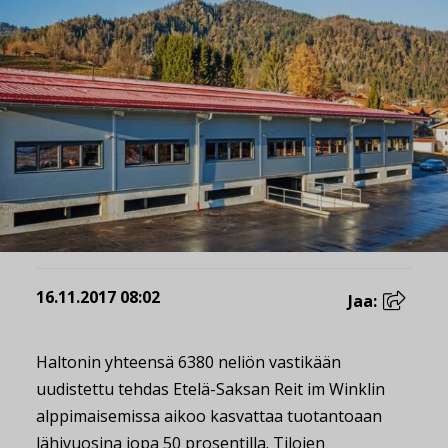
16.11.2017 08:02
Jaa:
Haltonin yhteensä 6380 neliön vastikään
uudistettu tehdas Etelä-Saksan Reit im Winklin
alppimaisemissa aikoo kasvattaa tuotantoaan
lähivuosina jopa 50 prosentilla. Tilojen