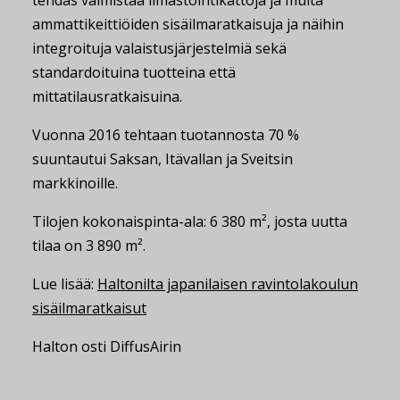
ammattikeittiöiden sisäilmaratkaisuja ja näihin
integroituja valaistusjärjestelmiä sekä
standardoituina tuotteina että
mittatilausratkaisuina.
Vuonna 2016 tehtaan tuotannosta 70 %
suuntautui Saksan, Itävallan ja Sveitsin
markkinoille.
Tilojen kokonaispinta-ala: 6 380 m², josta uutta
tilaa on 3 890 m².
Lue lisää:
Haltonilta japanilaisen ravintolakoulun
sisäilmaratkaisut
Halton osti DiffusAirin