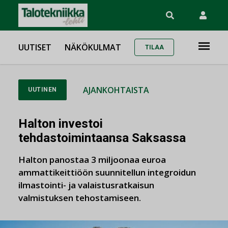
UUTISET
NÄKÖKULMAT
TILAA
AJANKOHTAISTA
UUTINEN
Halton investoi
tehdastoimintaansa Saksassa
Halton panostaa 3 miljoonaa euroa
ammattikeittiöön suunnitellun integroidun
ilmastointi- ja valaistusratkaisun
valmistuksen tehostamiseen.