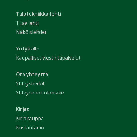
Talotekniikka-lehti
Tilaa lehti
Näköislehdet
Yrityksille
Kaupalliset viestintäpalvelut
Ota yhteyttä
Yhteystiedot
Yhteydenottolomake
Kirjat
Kirjakauppa
Kustantamo