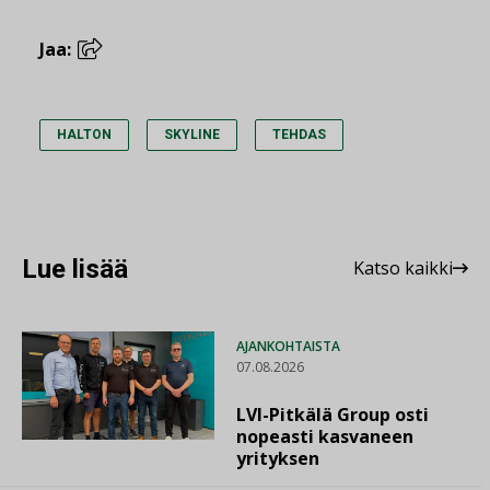
Jaa:
HALTON
SKYLINE
TEHDAS
Lue lisää
Katso kaikki
AJANKOHTAISTA
07.08.2026
LVI-Pitkälä Group osti
nopeasti kasvaneen
yrityksen