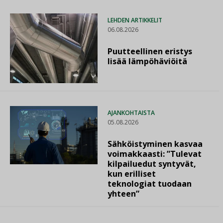
LEHDEN ARTIKKELIT
06.08.2026
Puutteellinen eristys
lisää lämpöhäviöitä
AJANKOHTAISTA
05.08.2026
Sähköistyminen kasvaa
voimakkaasti: ”Tulevat
kilpailuedut syntyvät,
kun erilliset
teknologiat tuodaan
yhteen”