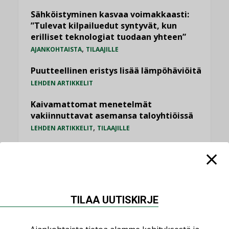
Sähköistyminen kasvaa voimakkaasti:
”Tulevat kilpailuedut syntyvät, kun
erilliset teknologiat tuodaan yhteen”
,
AJANKOHTAISTA
TILAAJILLE
Puutteellinen eristys lisää lämpöhäviöitä
LEHDEN ARTIKKELIT
Kaivamattomat menetelmät
vakiinnuttavat asemansa taloyhtiöissä
,
LEHDEN ARTIKKELIT
TILAAJILLE
KATSO KAIKKI
TILAA UUTISKIRJE
NÄKÖKULMIA