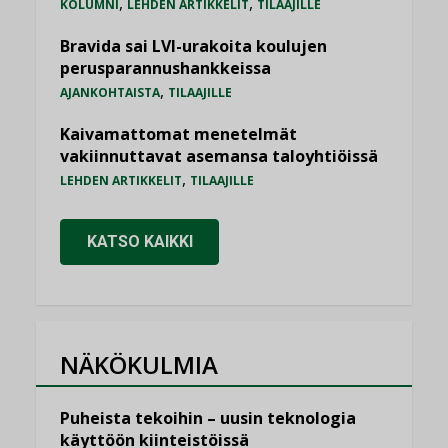
,
,
KOLUMNI
LEHDEN ARTIKKELIT
TILAAJILLE
Bravida sai LVI-urakoita koulujen
perusparannushankkeissa
,
AJANKOHTAISTA
TILAAJILLE
Kaivamattomat menetelmät
vakiinnuttavat asemansa taloyhtiöissä
,
LEHDEN ARTIKKELIT
TILAAJILLE
KATSO KAIKKI
NÄKÖKULMIA
Puheista tekoihin – uusin teknologia
käyttöön kiinteistöissä