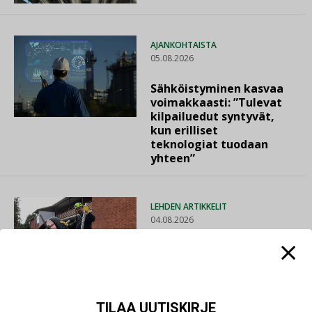
AJANKOHTAISTA
05.08.2026
Sähköistyminen kasvaa
voimakkaasti: ”Tulevat
kilpailuedut syntyvät,
kun erilliset
teknologiat tuodaan
yhteen”
LEHDEN ARTIKKELIT
04.08.2026
Kaivamattomat
menetelmät
vakiinnuttavat
asemansa taloyhtiöissä
TILAA UUTISKIRJE