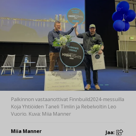
Palkinnon vastaanottivat Finnbuild2024-messuilla
Koja Yhtiöiden Taneli Timlin ja Rebelvoltin Leo
Vuorio. Kuva: Miia Manner
Miia Manner
Jaa: