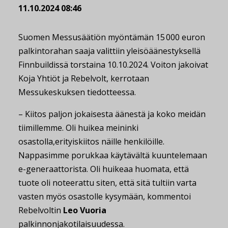
11.10.2024 08:46
Suomen Messusäätiön myöntämän 15 000 euron
palkintorahan saaja valittiin yleisöäänestyksellä
Finnbuildissä torstaina 10.10.2024. Voiton jakoivat
Koja Yhtiöt ja Rebelvolt, kerrotaan
Messukeskuksen tiedotteessa.
– Kiitos paljon jokaisesta äänestä ja koko meidän
tiimillemme. Oli huikea meininki
osastolla,erityiskiitos näille henkilöille.
Nappasimme porukkaa käytävältä kuuntelemaan
e-generaattorista. Oli huikeaa huomata, että
tuote oli noteerattu siten, että sitä tultiin varta
vasten myös osastolle kysymään, kommentoi
Rebelvoltin
Leo Vuoria
palkinnonjakotilaisuudessa.