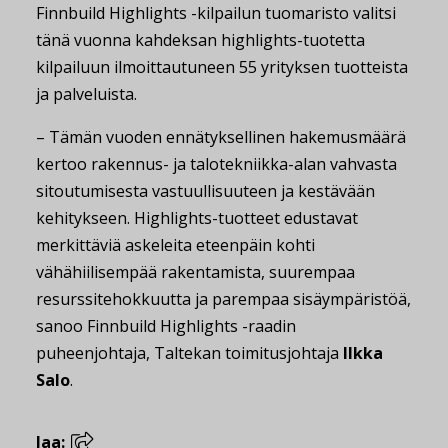
Finnbuild Highlights -kilpailun tuomaristo valitsi
tänä vuonna kahdeksan highlights-tuotetta
kilpailuun ilmoittautuneen 55 yrityksen tuotteista
ja palveluista.
– Tämän vuoden ennätyksellinen hakemusmäärä
kertoo rakennus- ja talotekniikka-alan vahvasta
sitoutumisesta vastuullisuuteen ja kestävään
kehitykseen. Highlights-tuotteet edustavat
merkittäviä askeleita eteenpäin kohti
vähähiilisempää rakentamista, suurempaa
resurssitehokkuutta ja parempaa sisäympäristöä,
sanoo Finnbuild Highlights -raadin
puheenjohtaja, Taltekan toimitusjohtaja
Ilkka
Salo
.
Jaa: