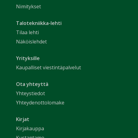
Nimitykset
Talotekniikka-lehti
Tilaa lehti
Näköislehdet
Yrityksille
Kaupalliset viestintäpalvelut
Ota yhteyttä
Yhteystiedot
Yhteydenottolomake
Kirjat
Kirjakauppa
Kustantamo