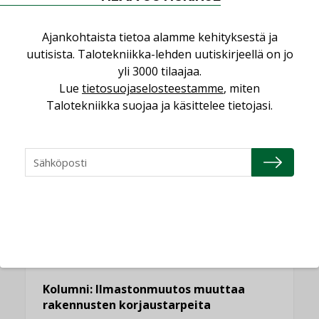
Ajankohtaista tietoa alamme kehityksestä ja
uutisista. Talotekniikka-lehden uutiskirjeellä on jo
yli 3000 tilaajaa.
LUETUIMMAT UUTISET
Lue
tietosuojaselosteestamme
, miten
Talotekniikka suojaa ja käsittelee tietojasi.
Viikko
Kuukausi
Datakeskusurakointi on tekniikkalaji
LEHDEN ARTIKKELIT
Jarno Hacklin Cervin yrityskaupasta:
”Asiakkaat hakevat kumppaneita, jotka
yhdistävät useita teknisiä osaamisalueita
saman katon alle”
AJANKOHTAISTA
Kolumni: Ilmastonmuutos muuttaa
rakennusten korjaustarpeita