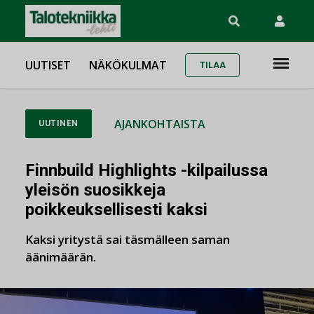
UUTISET
NÄKÖKULMAT
TILAA
AJANKOHTAISTA
UUTINEN
Finnbuild Highlights -kilpailussa
yleisön suosikkeja
poikkeuksellisesti kaksi
Kaksi yritystä sai täsmälleen saman
äänimäärän.