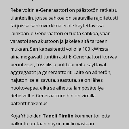
Rebelvoltin e-Generaattori on päästötön ratkaisu
tilanteisiin, joissa sähköä on saatavilla rajoitetusti
tai joissa sähköverkkoa ei ole käytettävissä
lainkaan. e-Generaattori ei tuota sähköä, vaan
varastoi sen akustoon ja jakelee sitä tarpeen
mukaan. Sen kapasiteetti voi olla 100 kWh:sta
aina megawattituntiin asti. E-Generaattori korvaa
perinteiset, fossiilisia polttoaineita käyttävät
aggregaatit ja generaattorit. Laite on äänetön,
hajuton, se ei savuta, saastuta, se on lähes
huoltovapaa, eikä se aiheuta lämpösäteilyä.
Rebelvolt e-Generaattoreihin on vireillä
patenttihakemus.
Koja Yhtiöiden
Taneli Timlin
kommentoi, että
palkinto otetaan nöyrin mielin vastaan.