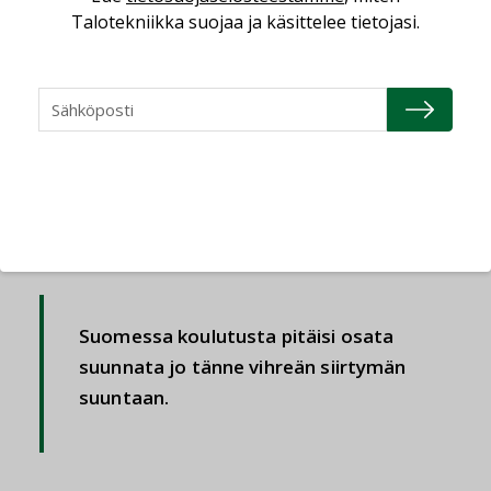
talotekniikkaan. Talot ovat hyvässä kunnossa,
Talotekniikka suojaa ja käsittelee tietojasi.
Hirvonen sanoo.
Suomessa uudismarkkina saatiin Hirvosen
mukaan lämpöpumppujen kannalta hyvään
kuntoon ensin: uusista taloista yli 50 prosenttia
on ollut lämpöpumpuilla jo pitkään.
Saneerauskauppa alkoi käydä vähitellen,
öljykattiloiden tilalle ja sähkölämmityksiin.
Suomessa koulutusta pitäisi osata
suunnata jo tänne vihreän siirtymän
suuntaan.