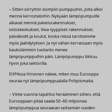
– Sitten siirryttiin isompiin pumppuihin, joita alkoi
mennä kerrostaloihin. Nykyään lämpöpumpuille
alkavat mennä palvelurakennukset,
ostoskeskukset, Ikea-tyyppiset rakennukset,
päiväkodit ja koulut, koska niissä tarvitsemme
myös jäähdytyksen. Ja nyt vähän kerrassaan myös
kaukolämmön tuotanto menee
lämpöpumppuihin päin. Lämpöpumppu liikkuu
hyvin joka sektorilla.
EHPAssa Hirvonen näkee, miten muu Eurooppa
seuraa nyt lämpöpumppualalla Pohjoismaita.
– Viime vuonna tapahtui herääminen siihen, että
Eurooppaan pitää saada 50–60 miljoonaa
lämpöpumppua seuraavan seitsemän vuoden