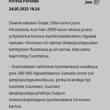
Piritta Porthan
Jaa:
24.05.2023 16:24
Daavid vastaan Goljat. Siltä tuntui Jussi
Hirvosesta, kun hän 2000-luvun alussa joutui
yrityksensä kanssa markkinaoikeuteen öljyalaa
vastaan. Hirvonen oli nähnyt lämpöpumppualan
kehityksen Ruotsissa ja oli varma, että sama
käynnistyy Suomessa.
– Ruotsalaiset vaihtoivat kymmenessä vuodessa
pois 300 000 öljykattilaansa. Samalla sinne tuli
lämpöpumpputeollisuus, jonka brändejä nyt
tuomme Suomeen, Suomen
lämpöpumppuyhdistys Sulpun
toiminnanjohtajana työskentelevä Hirvonen
kertoo.