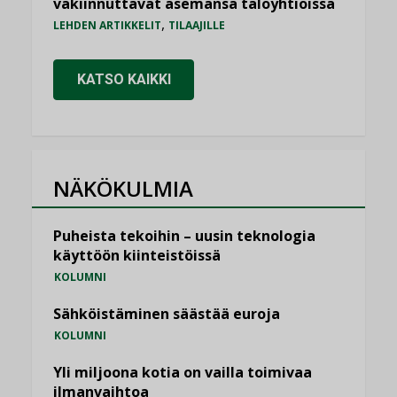
vakiinnuttavat asemansa taloyhtiöissä
,
LEHDEN ARTIKKELIT
TILAAJILLE
KATSO KAIKKI
NÄKÖKULMIA
Puheista tekoihin – uusin teknologia
käyttöön kiinteistöissä
KOLUMNI
Sähköistäminen säästää euroja
KOLUMNI
Yli miljoona kotia on vailla toimivaa
ilmanvaihtoa