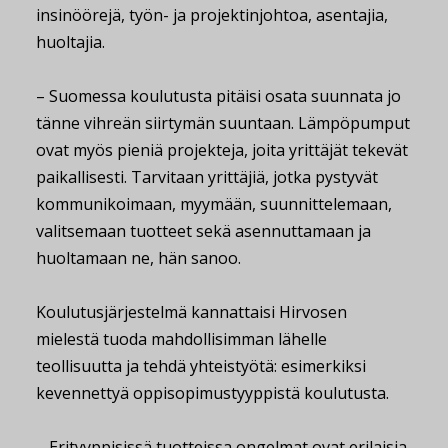
insinöörejä, työn- ja projektinjohtoa, asentajia,
huoltajia.
– Suomessa koulutusta pitäisi osata suunnata jo
tänne vihreän siirtymän suuntaan. Lämpöpumput
ovat myös pieniä projekteja, joita yrittäjät tekevät
paikallisesti. Tarvitaan yrittäjiä, jotka pystyvät
kommunikoimaan, myymään, suunnittelemaan,
valitsemaan tuotteet sekä asennuttamaan ja
huoltamaan ne, hän sanoo.
Koulutusjärjestelmä kannattaisi Hirvosen
mielestä tuoda mahdollisimman lähelle
teollisuutta ja tehdä yhteistyötä: esimerkiksi
kevennettyä oppisopimustyyppistä koulutusta.
– Erityyppisissä tuotteissa ongelmat ovat erilaisia.