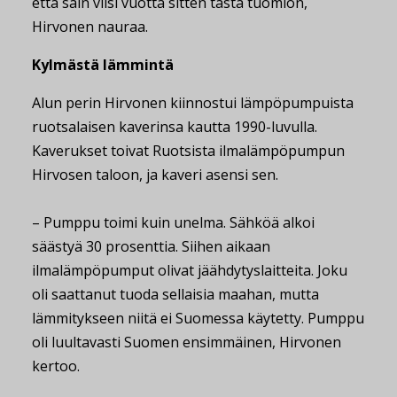
että sain viisi vuotta sitten tästä tuomion,
Hirvonen nauraa.
Kylmästä lämmintä
Alun perin Hirvonen kiinnostui lämpöpumpuista
ruotsalaisen kaverinsa kautta 1990-luvulla.
Kaverukset toivat Ruotsista ilmalämpöpumpun
Hirvosen taloon, ja kaveri asensi sen.
– Pumppu toimi kuin unelma. Sähköä alkoi
säästyä 30 prosenttia. Siihen aikaan
ilmalämpöpumput olivat jäähdytyslaitteita. Joku
oli saattanut tuoda sellaisia maahan, mutta
lämmitykseen niitä ei Suomessa käytetty. Pumppu
oli luultavasti Suomen ensimmäinen, Hirvonen
kertoo.