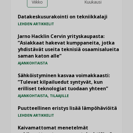
Viikko
Kuukausi
Datakeskusurakointi on tekniikkalaji
LEHDEN ARTIKKELIT
Jarno Hacklin Cervin yrityskaupasta:
”Asiakkaat hakevat kumppaneita, jotka
yhdistävät useita teknisiä osaamisalueita
saman katon alle”
AJANKOHTAISTA
Sähköistyminen kasvaa voimakkaasti:
”Tulevat kilpailuedut syntyvät, kun
erilliset teknologiat tuodaan yhteen”
,
AJANKOHTAISTA
TILAAJILLE
Puutteellinen eristys lisää lämpöhäviöitä
LEHDEN ARTIKKELIT
Kaivamattomat menetelmät