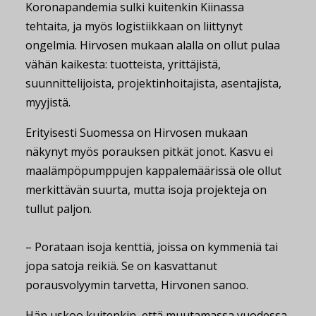
Koronapandemia sulki kuitenkin Kiinassa
tehtaita, ja myös logistiikkaan on liittynyt
ongelmia. Hirvosen mukaan alalla on ollut pulaa
vähän kaikesta: tuotteista, yrittäjistä,
suunnittelijoista, projektinhoitajista, asentajista,
myyjistä.
Erityisesti Suomessa on Hirvosen mukaan
näkynyt myös porauksen pitkät jonot. Kasvu ei
maalämpöpumppujen kappalemäärissä ole ollut
merkittävän suurta, mutta isoja projekteja on
tullut paljon.
– Porataan isoja kenttiä, joissa on kymmeniä tai
jopa satoja reikiä. Se on kasvattanut
porausvolyymin tarvetta, Hirvonen sanoo.
Hän uskoo kuitenkin, että muutamassa vuodessa