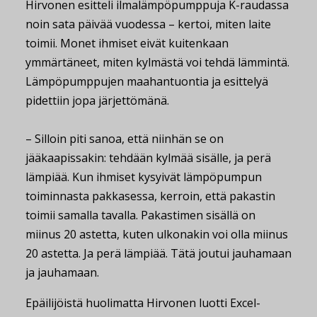
Hirvonen esitteli ilmalämpöpumppuja K-raudassa
noin sata päivää vuodessa – kertoi, miten laite
toimii. Monet ihmiset eivät kuitenkaan
ymmärtäneet, miten kylmästä voi tehdä lämmintä.
Lämpöpumppujen maahantuontia ja esittelyä
pidettiin jopa järjettömänä.
– Silloin piti sanoa, että niinhän se on
jääkaapissakin: tehdään kylmää sisälle, ja perä
lämpiää. Kun ihmiset kysyivät lämpöpumpun
toiminnasta pakkasessa, kerroin, että pakastin
toimii samalla tavalla. Pakastimen sisällä on
miinus 20 astetta, kuten ulkonakin voi olla miinus
20 astetta. Ja perä lämpiää. Tätä joutui jauhamaan
ja jauhamaan.
Epäilijöistä huolimatta Hirvonen luotti Excel-