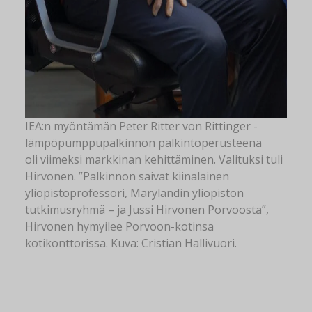
IEA:n myöntämän Peter Ritter von Rittinger -
lämpöpumppupalkinnon palkintoperusteena
oli viimeksi markkinan kehittäminen. Valituksi tuli
Hirvonen. ”Palkinnon saivat kiinalainen
yliopistoprofessori, Marylandin yliopiston
tutkimusryhmä – ja Jussi Hirvonen Porvoosta”,
Hirvonen hymyilee Porvoon-kotinsa
kotikonttorissa. Kuva: Cristian Hallivuori.