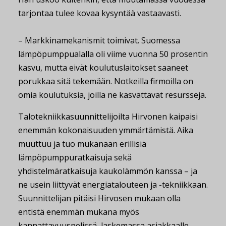
tarjontaa tulee kovaa kysyntää vastaavasti.
– Markkinamekanismit toimivat. Suomessa
lämpöpumppualalla oli viime vuonna 50 prosentin
kasvu, mutta eivät koulutuslaitokset saaneet
porukkaa sitä tekemään. Notkeilla firmoilla on
omia koulutuksia, joilla ne kasvattavat resursseja.
Talotekniikkasuunnittelijoilta Hirvonen kaipaisi
enemmän kokonaisuuden ymmärtämistä. Aika
muuttuu ja tuo mukanaan erillisiä
lämpöpumppuratkaisuja sekä
yhdistelmäratkaisuja kaukolämmön kanssa – ja
ne usein liittyvät energiatalouteen ja -tekniikkaan.
Suunnittelijan pitäisi Hirvosen mukaan olla
entistä enemmän mukana myös
kannattavuuspelissä, laskemassa asiakkaalle