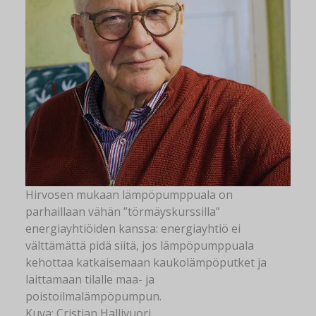
Hirvosen mukaan lämpöpumppuala on
parhaillaan vähän ”törmäyskurssilla”
energiayhtiöiden kanssa: energiayhtiö ei
välttämättä pidä siitä, jos lämpöpumppuala
kehottaa katkaisemaan kaukolämpöputket ja
laittamaan tilalle maa- ja
poistoilmalämpöpumpun.
Kuva: Cristian Hallivuori.