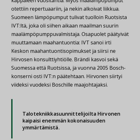
kappaleen vuositahtia. Myös maalämpöpumput
otettiin repertuaariin, ja nekin alkoivat liikkua.
Suomeen lämpöpumput tulivat tuolloin Ruotsista
IVT:ltä, joka oli siihen aikaan maailman suurin
maalämpöpumppuvalmistaja. Osapuolet päätyivät
muuttamaan maahantuontia: IVT sanoi irti
Keskon maahantuontisopimukset ja siirsi ne
Hirvosen konsulttiyhtiölle. Brändi kasvoi sekä
Suomessa että Ruotsissa, ja vuonna 2005 Bosch-
konserni osti IVT:n päätehtaan. Hirvonen siirtyi
viideksi vuodeksi Boschille maajohtajaksi.
Talotekniikkasuunnittelijoilta Hirvonen
kaipaisi enemmän kokonaisuuden
ymmärtämistä.