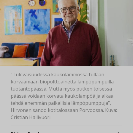
”Tulevaisuudessa kaukolämmössä tullaan
korvaamaan biopolttoainetta lämpöpumpuilla
tuotantopäässä. Mutta myös putken toisessa
päässä voidaan korvata kaukolämpöä ja alkaa
tehdä enemmän paikallisia lämpöpumppuja”,
Hirvonen sanoo kotitalossaan Porvoossa. Kuva:
Cristian Hallivuori