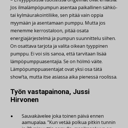
Jos ilmalämpöpumpun asentaa paikallinen sähkö-
tai kylmäurakointiliike, sen pitää vain oppia
myymään ja asentamaan pumppu. Mutta jos
menemme kerrostaloon, pitää osata
energiajärjestelmä ja pumpun suunnittelu siihen.
On osattava tarjota ja valita oikean tyyppinen
pumppu. Ei voi siis sanoa, että tarvitaan lisää
lämpöpumppuasentajia. Se on hölmö väite.
Lämpöpumppuasentajat ovat yksi osa tätä
show’ta, mutta itse asiassa aika pienessä roolissa.
Työn vastapainona, Jussi
Hirvonen
Sauvakävelee joka toinen päivä ennen
aamupalaa. ”Kun vetää polkua pitkin tunnin