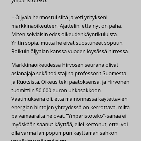
ympäristöteko.
– Öljyala hermostui siitä ja veti yritykseni
markkinaoikeuteen. Ajattelin, että nyt on paha.
Miten selviäisin edes oikeudenkäyntikuluista.
Yritin sopia, mutta he eivät suostuneet sopuun.
Roikuin öljyalan kanssa vuoden löysässä hirressä.
Markkinaoikeudessa Hirvosen seurana olivat
asianajaja sekä todistajina professorit Suomesta
ja Ruotsista. Oikeus teki päätöksensä, ja Hirvonen
tuomittiin 50 000 euron uhkasakkoon.
Vaatimuksena oli, että mainonnassa käytettävien
energian hintojen yhteydessä on kerrottava, miltä
päivämäärältä ne ovat. ”Ympäristöteko”-sanaa ei
myöskään saanut käyttää, ellei kertonut, ettei voi
olla varma lämpöpumpun käyttämän sähkön