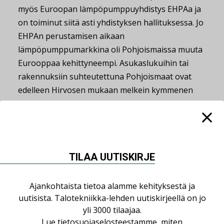
myös Euroopan lämpöpumppuyhdistys EHPAa ja
on toiminut siitä asti yhdistyksen hallituksessa. Jo
EHPAn perustamisen aikaan
lämpöpumppumarkkina oli Pohjoismaissa muuta
Eurooppaa kehittyneempi. Asukaslukuihin tai
rakennuksiin suhteutettuna Pohjoismaat ovat
edelleen Hirvosen mukaan melkein kymmenen
vuotta Keski-Euroopan markkinaa edellä.
– Pohjoismaat etenivät
lämpöpumppumarkkinoille muita aikaisemmin, ja
olosuhteet ovat olleet monia muita maita
TILAA UUTISKIRJE
paremmat. Meillä on ollut halpaa ja kohtuullisen
puhdasta sähköä tarjolla ja hyvät
Ajankohtaista tietoa alamme kehityksestä ja
porausolosuhteet. Eikä meillä ole kaasuverkkoa,
uutisista. Talotekniikka-lehden uutiskirjeellä on jo
jonka kanssa kilpailla. Olemme myös tottuneet
yli 3000 tilaajaa.
korkeaan tekniseen laatuun ja investoimaan
Lue
tietosuojaselosteestamme
, miten