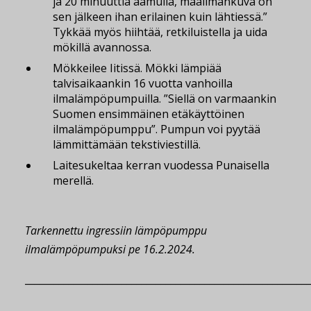
ja 20 minuuttia aamulla, maailmankuva on
sen jälkeen ihan erilainen kuin lähtiessä.”
Tykkää myös hiihtää, retkiluistella ja uida
mökillä avannossa.
Mökkeilee Iitissä. Mökki lämpiää
talvisaikaankin 16 vuotta vanhoilla
ilmalämpöpumpuilla. ”Siellä on varmaankin
Suomen ensimmäinen etäkäyttöinen
ilmalämpöpumppu”. Pumpun voi pyytää
lämmittämään tekstiviestillä.
Laitesukeltaa kerran vuodessa Punaisella
merellä.
Tarkennettu ingressiin lämpöpumppu
ilmalämpöpumpuksi pe 16.2.2024.
__________________________________________________________