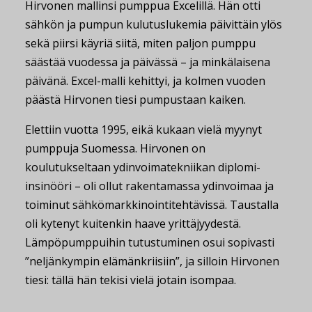
Hirvonen mallinsi pumppua Excelillä. Hän otti
sähkön ja pumpun kulutuslukemia päivittäin ylös
sekä piirsi käyriä siitä, miten paljon pumppu
säästää vuodessa ja päivässä – ja minkälaisena
päivänä. Excel-malli kehittyi, ja kolmen vuoden
päästä Hirvonen tiesi pumpustaan kaiken.
Elettiin vuotta 1995, eikä kukaan vielä myynyt
pumppuja Suomessa. Hirvonen on
koulutukseltaan ydinvoimatekniikan diplomi-
insinööri – oli ollut rakentamassa ydinvoimaa ja
toiminut sähkömarkkinointitehtävissä. Taustalla
oli kytenyt kuitenkin haave yrittäjyydestä.
Lämpöpumppuihin tutustuminen osui sopivasti
”neljänkympin elämänkriisiin”, ja silloin Hirvonen
tiesi: tällä hän tekisi vielä jotain isompaa.