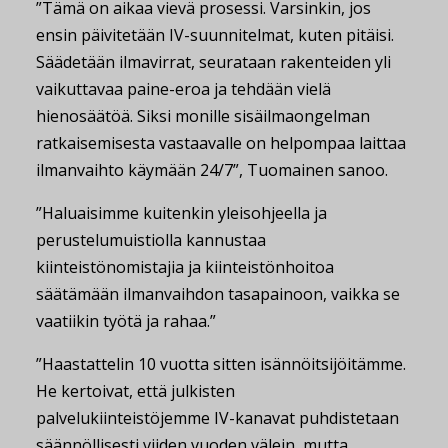
”Tämä on aikaa vievä prosessi. Varsinkin, jos
ensin päivitetään IV-suunnitelmat, kuten pitäisi.
Säädetään ilmavirrat, seurataan rakenteiden yli
vaikuttavaa paine-eroa ja tehdään vielä
hienosäätöä. Siksi monille sisäilmaongelman
ratkaisemisesta vastaavalle on helpompaa laittaa
ilmanvaihto käymään 24/7”, Tuomainen sanoo.
”Haluaisimme kuitenkin yleisohjeella ja
perustelumuistiolla kannustaa
kiinteistönomistajia ja kiinteistönhoitoa
säätämään ilmanvaihdon tasapainoon, vaikka se
vaatiikin työtä ja rahaa.”
”Haastattelin 10 vuotta sitten isännöitsijöitämme.
He kertoivat, että julkisten
palvelukiinteistöjemme IV-kanavat puhdistetaan
säännöllisesti viiden vuoden välein, mutta