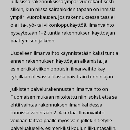
julkisissa rakennuksissa ympärivuorokautisesti
silloin, kun niissä sairaaloiden tapaan on ihmisiä
ympäri vuorokauden. Jos rakennuksessa taas ei
ole ilta-, yö- tai viikonloppukäyttöä, ilmanvaihto
pysäytetään 1–2 tuntia rakennuksen käyttöajan
päättymisen jälkeen.
Uudelleen ilmanvaihto käynnistetään kaksi tuntia
ennen rakennuksen käyttöajan alkamista, ja
esimerkiksi viikonloppuisin ilmanvaihto käy
tyhjillään olevassa tilassa päivittäin tunnin ajan.
Julkisten palvelurakennusten ilmanvaihto on
Tuomaisen mukaan mitoitettu niin isoksi, että se
ehtii vaihtaa rakennuksen ilman kahdessa
tunnissa vähintään 2–4 kertaa. Ilmanvaihto
voidaan laittaa päälle myös vain jollekin tietylle
palvelualueelle, esimerkiksi koulun liikuntasaliin,