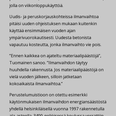
jolla on viikonloppukäyttöä.
Uudis- ja peruskorjauskohteissa ilmanvaihtoa
pitäisi uuden ohjeistuksen mukaan kuitenkin
käyttää ensimmäisen vuoden ajan
ympärivuorokautisesti. Uudesta betonista
vapautuu kosteutta, jonka ilmanvaihto vie pois.
”Ennen kaikkea on ajateltu materiaalipäästöjä”,
Tuomainen sanoo. ”Ilmanvaihdon täytyy
huuhdella rakennusta. Jos materiaalipäästöjä on
vielä vuoden jälkeen, silloin jatketaan
kokoaikaista ilmanvaihtoa.”
Perustelumuistioon on otettu esimerkki
käytönmukaisen ilmanvaihdon energiansäästöstä
yhdellä helsinkiläisellä vuonna 1997 rakennetulla
ala-asteella. 3400-neliöisessä koulussa verrattiin