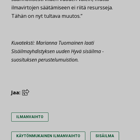
ilmavirtojen säätämiseen ei riitä resursseja.
Tähän on nyt tultava muutos.”
Kuvateksti: Marianna Tuomainen laati
Sisäilmayhdistyksen uuden Hyvä sisäilma -
suosituksen perustelumuistion.
Jaa:
ILMANVAIHTO
KÄYTÖNMUKAINEN ILMANVAIHTO
SISÄILMA