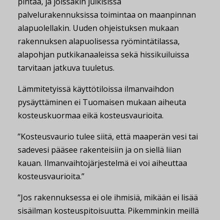
pintaa, ja joissakin julkisissa
palvelurakennuksissa toimintaa on maanpinnan
alapuolellakin. Uuden ohjeistuksen mukaan
rakennuksen alapuolisessa ryömintätilassa,
alapohjan putkikanaaleissa sekä hissikuiluissa
tarvitaan jatkuva tuuletus.
Lämmitetyissä käyttötiloissa ilmanvaihdon
pysäyttäminen ei Tuomaisen mukaan aiheuta
kosteuskuormaa eikä kosteusvaurioita.
”Kosteusvaurio tulee siitä, että maaperän vesi tai
sadevesi pääsee rakenteisiin ja on siellä liian
kauan. Ilmanvaihtojärjestelmä ei voi aiheuttaa
kosteusvaurioita.”
”Jos rakennuksessa ei ole ihmisiä, mikään ei lisää
sisäilman kosteuspitoisuutta. Pikemminkin meillä