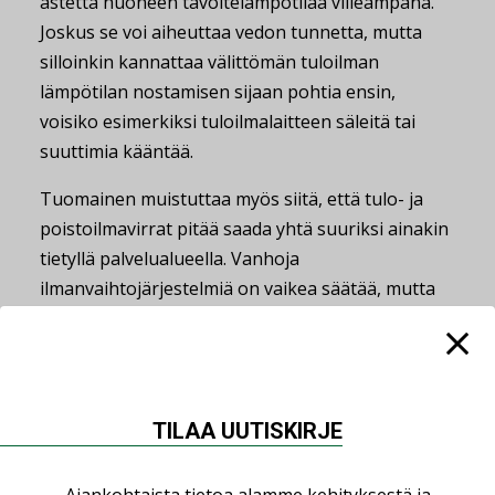
astetta huoneen tavoitelämpötilaa viileämpänä.
Joskus se voi aiheuttaa vedon tunnetta, mutta
silloinkin kannattaa välittömän tuloilman
lämpötilan nostamisen sijaan pohtia ensin,
voisiko esimerkiksi tuloilmalaitteen säleitä tai
suuttimia kääntää.
Tuomainen muistuttaa myös siitä, että tulo- ja
poistoilmavirrat pitää saada yhtä suuriksi ainakin
tietyllä palvelualueella. Vanhoja
ilmanvaihtojärjestelmiä on vaikea säätää, mutta
modernien ilmanvaihtojärjestelmien portaaton
säätömahdollisuus mahdollistaa puhaltimen
pyörimisnopeuden ohjaamisen.
”Vanhat ilmanvaihtojärjestelmät pyörivät tietyllä
TILAA UUTISKIRJE
nopeudella ja menivät puolikkaalle, jos ulkona oli
alle kymmenen astetta lämmintä. Siinä ei ollut
Ajankohtaista tietoa alamme kehityksestä ja