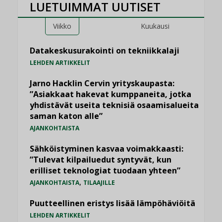
LUETUIMMAT UUTISET
Viikko
Kuukausi
Datakeskusurakointi on tekniikkalaji
LEHDEN ARTIKKELIT
Jarno Hacklin Cervin yrityskaupasta:
”Asiakkaat hakevat kumppaneita, jotka
yhdistävät useita teknisiä osaamisalueita
saman katon alle”
AJANKOHTAISTA
Sähköistyminen kasvaa voimakkaasti:
”Tulevat kilpailuedut syntyvät, kun
erilliset teknologiat tuodaan yhteen”
,
AJANKOHTAISTA
TILAAJILLE
Puutteellinen eristys lisää lämpöhäviöitä
LEHDEN ARTIKKELIT