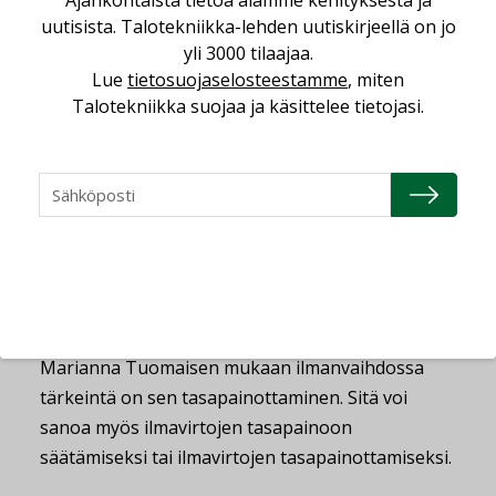
hirveästi tehtävissä. Nyt kannattaisi satsata tai
uutisista. Talotekniikka-lehden uutiskirjeellä on jo
peruskorjata ilmanvaihtojärjestelmät niin, että
yli 3000 tilaajaa.
Lue
tietosuojaselosteestamme
, miten
niitä voi säätää paremmin tasapainoon.”
Talotekniikka suojaa ja käsittelee tietojasi.
”Tärkeintä on ilmanvaihdon
tasapainottaminen”
Marianna Tuomaisen mukaan ilmanvaihdossa
tärkeintä on sen tasapainottaminen. Sitä voi
sanoa myös ilmavirtojen tasapainoon
säätämiseksi tai ilmavirtojen tasapainottamiseksi.