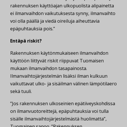
rakennuksen käyttöajan ulkopuolista alipainetta
ei ilmanvaihdon vaikutuksesta synny, ilmanvaihto
voi olla päällä ja viedä oireiluja aiheuttavia
epäpuhtauksia pois.”
Entäpä riskit?
Rakennuksen käytönmukaiseen ilmanvaihdon
käyttöön liittyvät riskit riippuvat Tuomaisen
mukaan ilmanvaihdon tasapainosta.
Ilmanvaihtojärjestelmän lisäksi ilman kulkuun
vaikuttavat ulko- ja sisäilman välinen lämpötilaero
sekä tuuli.
”Jos rakennuksen ulkoseinien epätiiveyskohdissa
on ilmanvuotoreittejä, epäpuhtauksia voi tulla
sisälle ilmanvaihtojärjestelmästä huolimatta”,
Tuomainen sanoo. ”Rakennuksen