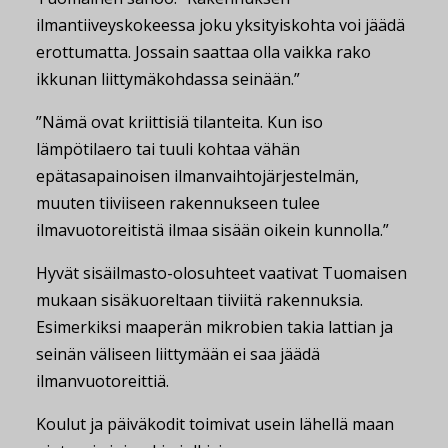
ilmantiiveyskokeessa joku yksityiskohta voi jäädä
erottumatta. Jossain saattaa olla vaikka rako
ikkunan liittymäkohdassa seinään.”
”Nämä ovat kriittisiä tilanteita. Kun iso
lämpötilaero tai tuuli kohtaa vähän
epätasapainoisen ilmanvaihtojärjestelmän,
muuten tiiviiseen rakennukseen tulee
ilmavuotoreitistä ilmaa sisään oikein kunnolla.”
Hyvät sisäilmasto-olosuhteet vaativat Tuomaisen
mukaan sisäkuoreltaan tiiviitä rakennuksia.
Esimerkiksi maaperän mikrobien takia lattian ja
seinän väliseen liittymään ei saa jäädä
ilmanvuotoreittiä.
Koulut ja päiväkodit toimivat usein lähellä maan