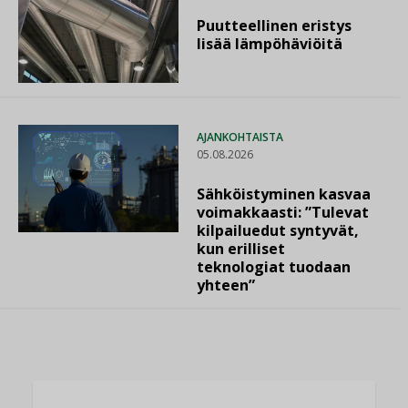
Puutteellinen eristys
lisää lämpöhäviöitä
AJANKOHTAISTA
05.08.2026
Sähköistyminen kasvaa
voimakkaasti: ”Tulevat
kilpailuedut syntyvät,
kun erilliset
teknologiat tuodaan
yhteen”