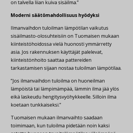
on talvella liian kuiva sisäilma.”
Moderni säätömahdollisuus hyödyksi
Ilmanvaihdon tuloilman lämpötilan vaikutus
sisäilmasto-olosuhteisiin on Tuomaisen mukaan
kiinteistöhoidossa vielä huonosti ymmärretty
asia. Jos rakennuksen käyttäjät palelevat,
kiinteistönhoito saattaa pattereiden
tarkastamisen sijaan nostaa tuloilman lämpötilaa.
”Jos ilmanvaihdon tuloilma on huoneilman
lämpöistä tai lämpimämpää, lämmin ilma jää ylös
eikä laskeudu hengitysvyöhykkeelle. Silloin ilma
koetaan tunkkaiseksi.”
Tuomaisen mukaan ilmanvaihto saadaan
toimimaan, kun tuloilma pidetään noin kaksi