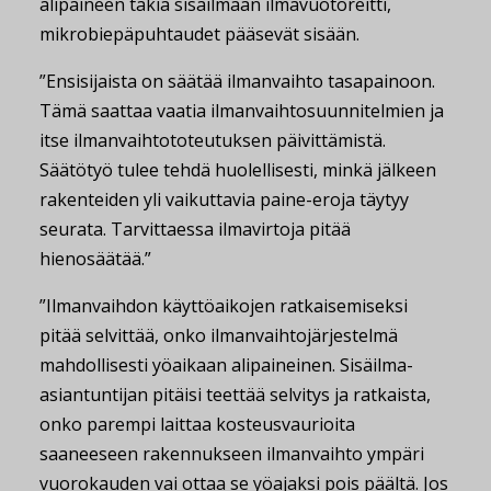
alipaineen takia sisäilmaan ilmavuotoreitti,
mikrobiepäpuhtaudet pääsevät sisään.
”Ensisijaista on säätää ilmanvaihto tasapainoon.
Tämä saattaa vaatia ilmanvaihtosuunnitelmien ja
itse ilmanvaihtototeutuksen päivittämistä.
Säätötyö tulee tehdä huolellisesti, minkä jälkeen
rakenteiden yli vaikuttavia paine-eroja täytyy
seurata. Tarvittaessa ilmavirtoja pitää
hienosäätää.”
”Ilmanvaihdon käyttöaikojen ratkaisemiseksi
pitää selvittää, onko ilmanvaihtojärjestelmä
mahdollisesti yöaikaan alipaineinen. Sisäilma-
asiantuntijan pitäisi teettää selvitys ja ratkaista,
onko parempi laittaa kosteusvaurioita
saaneeseen rakennukseen ilmanvaihto ympäri
vuorokauden vai ottaa se yöajaksi pois päältä. Jos