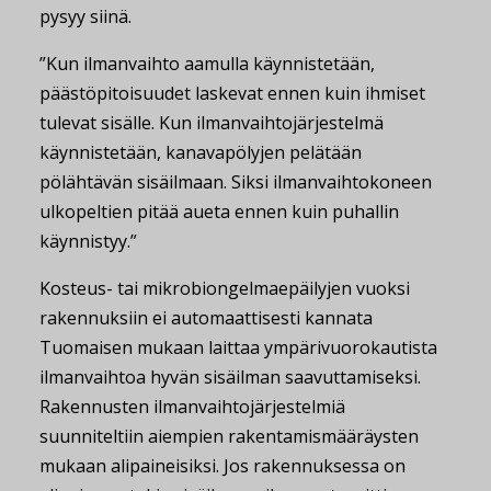
pysyy siinä.
”Kun ilmanvaihto aamulla käynnistetään,
päästöpitoisuudet laskevat ennen kuin ihmiset
tulevat sisälle. Kun ilmanvaihtojärjestelmä
käynnistetään, kanavapölyjen pelätään
pölähtävän sisäilmaan. Siksi ilmanvaihtokoneen
ulkopeltien pitää aueta ennen kuin puhallin
käynnistyy.”
Kosteus- tai mikrobiongelmaepäilyjen vuoksi
rakennuksiin ei automaattisesti kannata
Tuomaisen mukaan laittaa ympärivuorokautista
ilmanvaihtoa hyvän sisäilman saavuttamiseksi.
Rakennusten ilmanvaihtojärjestelmiä
suunniteltiin aiempien rakentamismääräysten
mukaan alipaineisiksi. Jos rakennuksessa on