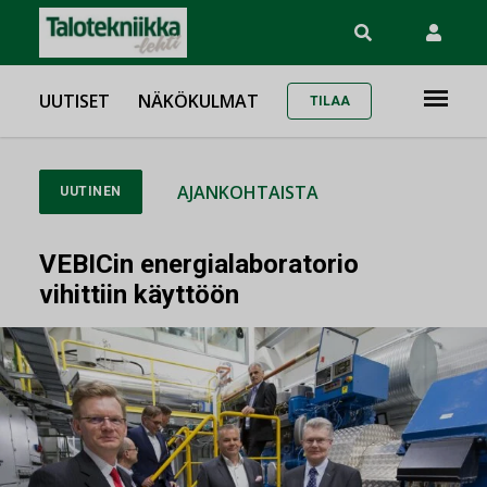
UUTISET
NÄKÖKULMAT
TILAA
AJANKOHTAISTA
UUTINEN
VEBICin energialaboratorio
vihittiin käyttöön