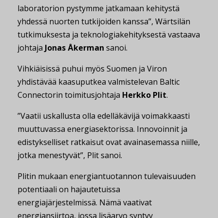
laboratorion pystymme jatkamaan kehitystä
yhdessä nuorten tutkijoiden kanssa”, Wärtsilän
tutkimuksesta ja teknologiakehityksestä vastaava
johtaja
Jonas Åkerman
sanoi.
Vihkiäisissä puhui myös Suomen ja Viron
yhdistävää kaasuputkea valmistelevan Baltic
Connectorin toimitusjohtaja
Herkko Plit
.
”Vaatii uskallusta olla edelläkävijä voimakkaasti
muuttuvassa energiasektorissa. Innovoinnit ja
edistykselliset ratkaisut ovat avainasemassa niille,
jotka menestyvät”, Plit sanoi.
Plitin mukaan energiantuotannon tulevaisuuden
potentiaali on hajautetuissa
energiajärjestelmissä. Nämä vaativat
energiansiirtoa, jossa lisäarvo syntyy