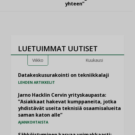
yhteen”
LUETUIMMAT UUTISET
Viikko
Kuukausi
Datakeskusurakointi on tekniikkalaji
LEHDEN ARTIKKELIT
Jarno Hacklin Cervin yrityskaupasta:
”Asiakkaat hakevat kumppaneita, jotka
yhdistävät useita teknisiä osaamisalueita
saman katon alle”
AJANKOHTAISTA
Sähköistyminen kasvaa voimakkaasti: