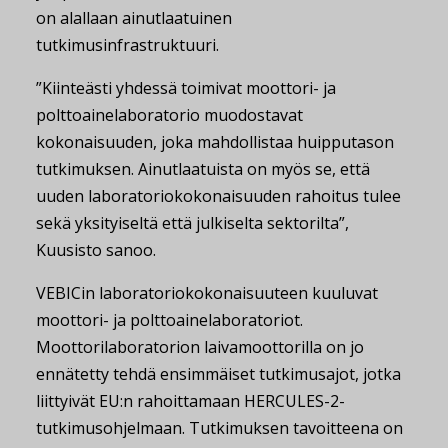
on alallaan ainutlaatuinen
tutkimusinfrastruktuuri.
”Kiinteästi yhdessä toimivat moottori- ja
polttoainelaboratorio muodostavat
kokonaisuuden, joka mahdollistaa huipputason
tutkimuksen. Ainutlaatuista on myös se, että
uuden laboratoriokokonaisuuden rahoitus tulee
sekä yksityiseltä että julkiselta sektorilta”,
Kuusisto sanoo.
VEBICin laboratoriokokonaisuuteen kuuluvat
moottori- ja polttoainelaboratoriot.
Moottorilaboratorion laivamoottorilla on jo
ennätetty tehdä ensimmäiset tutkimusajot, jotka
liittyivät EU:n rahoittamaan HERCULES-2-
tutkimusohjelmaan. Tutkimuksen tavoitteena on