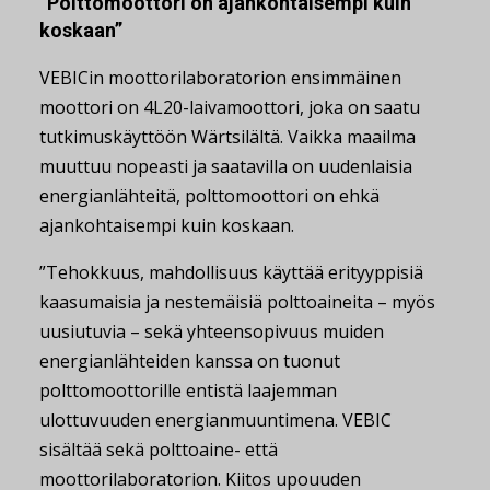
”Polttomoottori on ajankohtaisempi kuin
koskaan”
VEBICin moottorilaboratorion ensimmäinen
moottori on 4L20-laivamoottori, joka on saatu
tutkimuskäyttöön Wärtsilältä. Vaikka maailma
muuttuu nopeasti ja saatavilla on uudenlaisia
energianlähteitä, polttomoottori on ehkä
ajankohtaisempi kuin koskaan.
”Tehokkuus, mahdollisuus käyttää erityyppisiä
kaasumaisia ja nestemäisiä polttoaineita – myös
uusiutuvia – sekä yhteensopivuus muiden
energianlähteiden kanssa on tuonut
polttomoottorille entistä laajemman
ulottuvuuden energianmuuntimena. VEBIC
sisältää sekä polttoaine- että
moottorilaboratorion. Kiitos upouuden