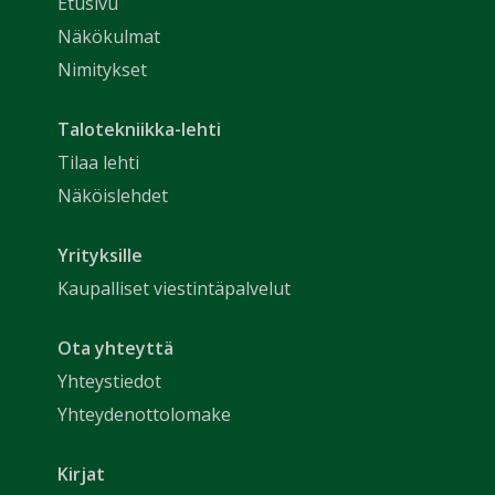
Etusivu
Näkökulmat
Nimitykset
Talotekniikka-lehti
Tilaa lehti
Näköislehdet
Yrityksille
Kaupalliset viestintäpalvelut
Ota yhteyttä
Yhteystiedot
Yhteydenottolomake
Kirjat