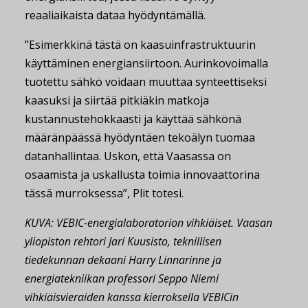
reaaliaikaista dataa hyödyntämällä.
”Esimerkkinä tästä on kaasuinfrastruktuurin
käyttäminen energiansiirtoon. Aurinkovoimalla
tuotettu sähkö voidaan muuttaa synteettiseksi
kaasuksi ja siirtää pitkiäkin matkoja
kustannustehokkaasti ja käyttää sähkönä
määränpäässä hyödyntäen tekoälyn tuomaa
datanhallintaa. Uskon, että Vaasassa on
osaamista ja uskallusta toimia innovaattorina
tässä murroksessa”, Plit totesi.
KUVA: VEBIC-energialaboratorion vihkiäiset. Vaasan
yliopiston rehtori Jari Kuusisto, teknillisen
tiedekunnan dekaani Harry Linnarinne ja
energiatekniikan professori Seppo Niemi
vihkiäisvieraiden kanssa kierroksella VEBICin