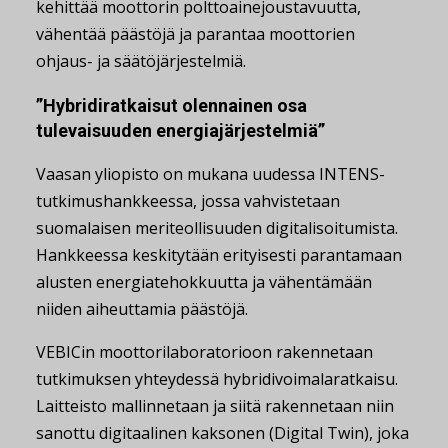
kehittää moottorin polttoainejoustavuutta,
vähentää päästöjä ja parantaa moottorien
ohjaus- ja säätöjärjestelmiä.
”Hybridiratkaisut olennainen osa
tulevaisuuden energiajärjestelmiä”
Vaasan yliopisto on mukana uudessa INTENS-
tutkimushankkeessa, jossa vahvistetaan
suomalaisen meriteollisuuden digitalisoitumista.
Hankkeessa keskitytään erityisesti parantamaan
alusten energiatehokkuutta ja vähentämään
niiden aiheuttamia päästöjä.
VEBICin moottorilaboratorioon rakennetaan
tutkimuksen yhteydessä hybridivoimalaratkaisu.
Laitteisto mallinnetaan ja siitä rakennetaan niin
sanottu digitaalinen kaksonen (Digital Twin), joka