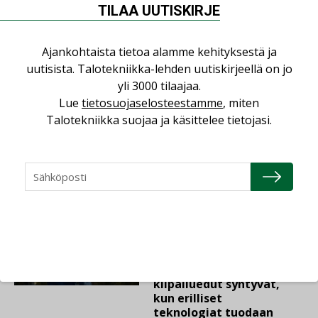
LVI-Pitkälä Group osti
TILAA UUTISKIRJE
nopeasti kasvaneen
yrityksen
Ajankohtaista tietoa alamme kehityksestä ja
uutisista. Talotekniikka-lehden uutiskirjeellä on jo
LEHDEN ARTIKKELIT
yli 3000 tilaajaa.
06.08.2026
Lue
tietosuojaselosteestamme
, miten
Talotekniikka suojaa ja käsittelee tietojasi.
Puutteellinen eristys
lisää lämpöhäviöitä
AJANKOHTAISTA
05.08.2026
Sähköistyminen kasvaa
voimakkaasti: ”Tulevat
kilpailuedut syntyvät,
kun erilliset
teknologiat tuodaan