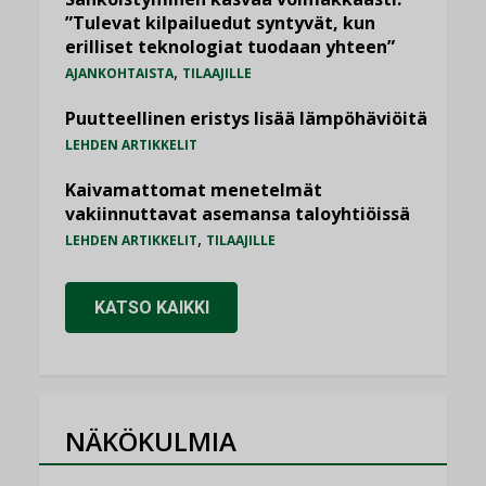
”Tulevat kilpailuedut syntyvät, kun
erilliset teknologiat tuodaan yhteen”
,
AJANKOHTAISTA
TILAAJILLE
Puutteellinen eristys lisää lämpöhäviöitä
LEHDEN ARTIKKELIT
Kaivamattomat menetelmät
vakiinnuttavat asemansa taloyhtiöissä
,
LEHDEN ARTIKKELIT
TILAAJILLE
KATSO KAIKKI
NÄKÖKULMIA