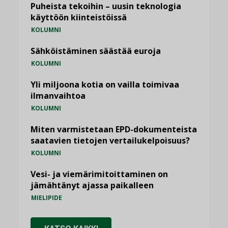
Puheista tekoihin – uusin teknologia
käyttöön kiinteistöissä
KOLUMNI
Sähköistäminen säästää euroja
KOLUMNI
Yli miljoona kotia on vailla toimivaa
ilmanvaihtoa
KOLUMNI
Miten varmistetaan EPD-dokumenteista
saatavien tietojen vertailukelpoisuus?
KOLUMNI
Vesi- ja viemärimitoittaminen on
jämähtänyt ajassa paikalleen
MIELIPIDE