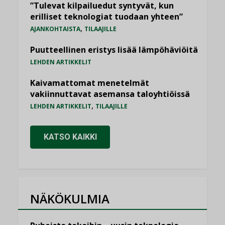
”Tulevat kilpailuedut syntyvät, kun
erilliset teknologiat tuodaan yhteen”
,
AJANKOHTAISTA
TILAAJILLE
Puutteellinen eristys lisää lämpöhäviöitä
LEHDEN ARTIKKELIT
Kaivamattomat menetelmät
vakiinnuttavat asemansa taloyhtiöissä
,
LEHDEN ARTIKKELIT
TILAAJILLE
KATSO KAIKKI
NÄKÖKULMIA