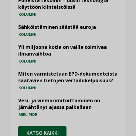
Puheista tekoihin – uusin teknologia
käyttöön kiinteistöissä
KOLUMNI
Sähköistäminen säästää euroja
KOLUMNI
Yli miljoona kotia on vailla toimivaa
ilmanvaihtoa
KOLUMNI
Miten varmistetaan EPD-dokumenteista
saatavien tietojen vertailukelpoisuus?
KOLUMNI
Vesi- ja viemärimitoittaminen on
jämähtänyt ajassa paikalleen
MIELIPIDE
KATSO KAIKKI