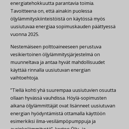
energiatehokkuutta parantavia toimia.
Tavoitteena on, että ainakin puolessa
öljylämmityskiinteistöistä on käytössä myös
uusiutuvaa energiaa sopimuskauden päättyessä
vuonna 2025.
Nestemäiseen polttoaineeseen perustuva
vesikiertoinen öljylämmitysjärjestelmä on
muunneltava ja antaa hyvät mahdollisuudet
käyttää rinnalla uusiutuvan energian
vaihtoehtoja.
”Tiellä kohti yhä suurempaa uusiutuvien osuutta
ollaan hyvässä vauhdissa. Höylä-sopimusten
aikana öljylämmittäjät ovat lisänneet uusiutuvan
energian hyödyntämistä ottamalla käyttöön
esimerkiksi ilma-vesilämpöpumppuja ja
aurinkolämmitystä”, kertoo Öljy- ja