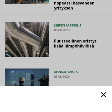
nopeasti kasvaneen
yrityksen
LEHDEN ARTIKKELIT
06.08.2026
Puutteellinen eristys
lisää lämpöhäviöitä
AJANKOHTAISTA
05.08.2026
Sähköistyminen kasvaa
voimakkaasti: ”Tulevat
kilpailuedut syntyvät,
kun erilliset
teknologiat tuodaan