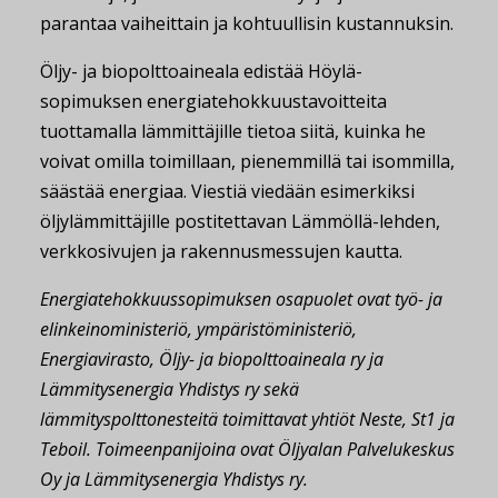
parantaa vaiheittain ja kohtuullisin kustannuksin.
Öljy- ja biopolttoaineala edistää Höylä-
sopimuksen energiatehokkuustavoitteita
tuottamalla lämmittäjille tietoa siitä, kuinka he
voivat omilla toimillaan, pienemmillä tai isommilla,
säästää energiaa. Viestiä viedään esimerkiksi
öljylämmittäjille postitettavan Lämmöllä-lehden,
verkkosivujen ja rakennusmessujen kautta.
Energiatehokkuussopimuksen osapuolet ovat työ- ja
elinkeinoministeriö, ympäristöministeriö,
Energiavirasto, Öljy- ja biopolttoaineala ry ja
Lämmitysenergia Yhdistys ry sekä
lämmityspolttonesteitä toimittavat yhtiöt Neste, St1 ja
Teboil. Toimeenpanijoina ovat Öljyalan Palvelukeskus
Oy ja Lämmitysenergia Yhdistys ry.