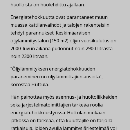
huolloista on huolehdittu ajallaan.
Energiatehokkuutta ovat parantaneet muun
muassa kattilanvaihdot ja talojen rakenteisiin
tehdyt parannukset. Keskimääräisen
öljylämmitystalon (150 m2) öljyn vuosikulutus on
2000-luvun aikana pudonnut noin 2900 litrasta
noin 2300 litraan.
”Öljylämmityksen energiatehokkuuden
paraneminen on öljylämmittäjien ansiota”,
korostaa Huttula.
Hän painottaa myös asennus- ja huoltoliikkeiden
sekä järjestelmätoimittajien tärkeää roolia
energiatehokkuustyössä. Huttulan mukaan
jatkossa on tärkeää, että kuluttajille on tarjolla
ratkaisuja, joiden avulla lämmitysjärjestelmää voi