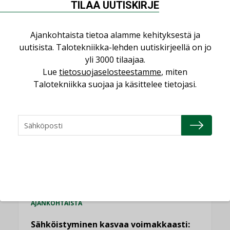
yhteen”
TILAA UUTISKIRJE
Ajankohtaista tietoa alamme kehityksestä ja
uutisista. Talotekniikka-lehden uutiskirjeellä on jo
yli 3000 tilaajaa.
Lue
tietosuojaselosteestamme
, miten
LUETUIMMAT UUTISET
Talotekniikka suojaa ja käsittelee tietojasi.
Viikko
Kuukausi
Datakeskusurakointi on tekniikkalaji
LEHDEN ARTIKKELIT
Jarno Hacklin Cervin yrityskaupasta:
”Asiakkaat hakevat kumppaneita, jotka
yhdistävät useita teknisiä osaamisalueita
saman katon alle”
AJANKOHTAISTA
Sähköistyminen kasvaa voimakkaasti: