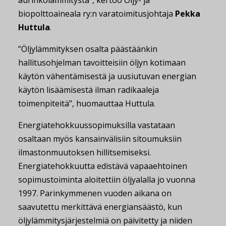
biopolttoaineala ry:n varatoimitusjohtaja
Pekka
Huttula
.
”Öljylämmityksen osalta päästäänkin
hallitusohjelman tavoitteisiin öljyn kotimaan
käytön vähentämisestä ja uusiutuvan energian
käytön lisäämisestä ilman radikaaleja
toimenpiteitä”, huomauttaa Huttula.
Energiatehokkuussopimuksilla vastataan
osaltaan myös kansainvälisiin sitoumuksiin
ilmastonmuutoksen hillitsemiseksi.
Energiatehokkuutta edistävä vapaaehtoinen
sopimustoiminta aloitettiin öljyalalla jo vuonna
1997. Parinkymmenen vuoden aikana on
saavutettu merkittävä energiansäästö, kun
öljylämmitysjärjestelmiä on päivitetty ja niiden