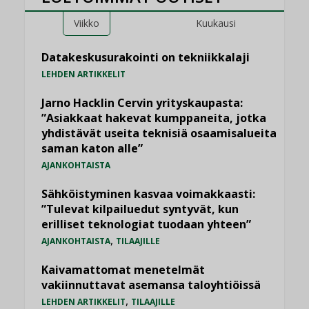
Viikko
Kuukausi
Datakeskusurakointi on tekniikkalaji
LEHDEN ARTIKKELIT
Jarno Hacklin Cervin yrityskaupasta:
”Asiakkaat hakevat kumppaneita, jotka
yhdistävät useita teknisiä osaamisalueita
saman katon alle”
AJANKOHTAISTA
Sähköistyminen kasvaa voimakkaasti:
”Tulevat kilpailuedut syntyvät, kun
erilliset teknologiat tuodaan yhteen”
,
AJANKOHTAISTA
TILAAJILLE
Kaivamattomat menetelmät
vakiinnuttavat asemansa taloyhtiöissä
,
LEHDEN ARTIKKELIT
TILAAJILLE