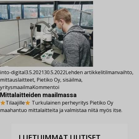
into-digital
3.5.2021
30.5.2022
Lehden artikkelit
ilmanvaihto
,
mittauslaitteet
,
Pietiko Oy
,
sisäilma
,
yritysmaailma
Kommentoi
Mittalaitteiden maailmassa
Tilaajille
Turkulainen perheyritys Pietiko Oy
maahantuo mittalaitteita ja valmistaa niitä myös itse.
LUETUIMMAT UUTISET