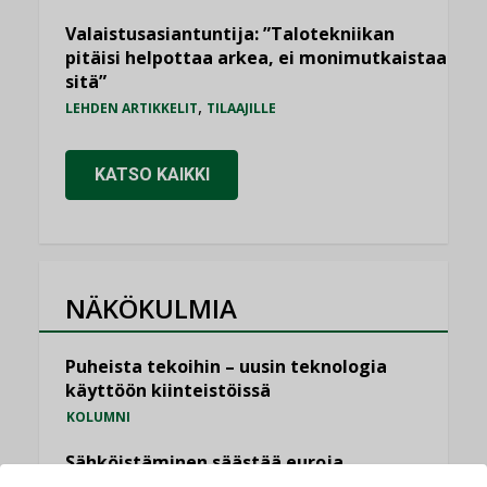
Valaistusasiantuntija: ”Talotekniikan
pitäisi helpottaa arkea, ei monimutkaistaa
sitä”
,
LEHDEN ARTIKKELIT
TILAAJILLE
KATSO KAIKKI
NÄKÖKULMIA
Puheista tekoihin – uusin teknologia
käyttöön kiinteistöissä
KOLUMNI
Sähköistäminen säästää euroja