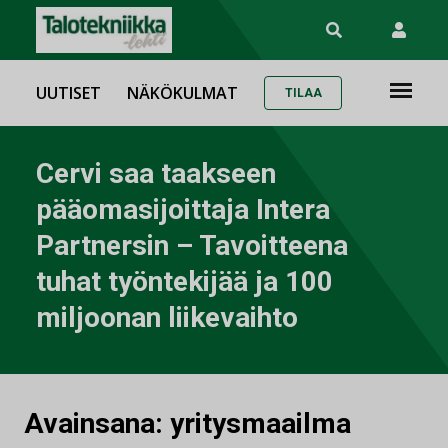
UUTISET
NÄKÖKULMAT
TILAA
Cervi saa taakseen
pääomasijoittaja Intera
Partnersin – Tavoitteena
tuhat työntekijää ja 100
miljoonan liikevaihto
Avainsana:
yritysmaailma