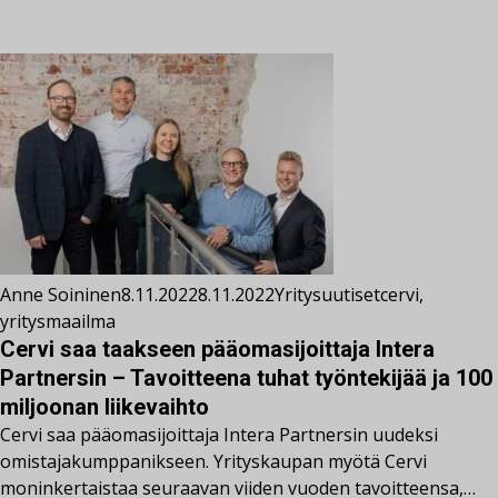
Anne Soininen
8.11.2022
8.11.2022
Yritysuutiset
cervi
,
yritysmaailma
Cervi saa taakseen pääomasijoittaja Intera
Partnersin – Tavoitteena tuhat työntekijää ja 100
miljoonan liikevaihto
Cervi saa pääomasijoittaja Intera Partnersin uudeksi
omistajakumppanikseen. Yrityskaupan myötä Cervi
moninkertaistaa seuraavan viiden vuoden tavoitteensa,…