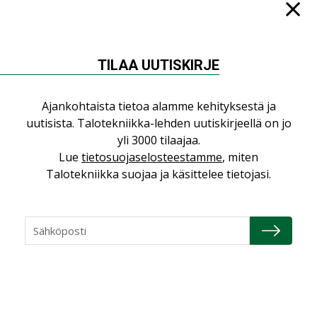
KOLUMNI
Yli miljoona kotia on vailla toimivaa
ilmanvaihtoa
TILAA UUTISKIRJE
KOLUMNI
Miten varmistetaan EPD-dokumenteista
Ajankohtaista tietoa alamme kehityksestä ja
saatavien tietojen vertailukelpoisuus?
uutisista. Talotekniikka-lehden uutiskirjeellä on jo
KOLUMNI
yli 3000 tilaajaa.
Vesi- ja viemärimitoittaminen on
Lue
tietosuojaselosteestamme
, miten
jämähtänyt ajassa paikalleen
Talotekniikka suojaa ja käsittelee tietojasi.
MIELIPIDE
KATSO KAIKKI