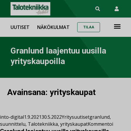
UUTISET
NÄKÖKULMAT
TILAA
Granlund laajentuu uusilla
yrityskaupoilla
Avainsana:
yrityskaupat
into-digital
1.9.2021
30.5.2022
Yritysuutiset
granlund
,
suunnittelu
,
Talotekniikka
,
yrityskaupat
Kommentoi