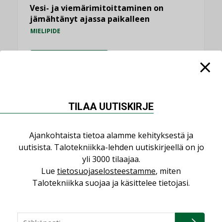
Vesi- ja viemärimitoittaminen on
jämähtänyt ajassa paikalleen
MIELIPIDE
KATSO KAIKKI
TILAA UUTISKIRJE
NIMITYKSET
Ajankohtaista tietoa alamme kehityksestä ja
uutisista. Talotekniikka-lehden uutiskirjeellä on jo
Consti
yli 3000 tilaajaa.
NIMITYKSET
Lue
tietosuojaselosteestamme
, miten
Talotekniikka suojaa ja käsittelee tietojasi.
Refair
NIMITYKSET
Granlund Oy