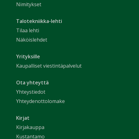
Nimitykset
Talotekniikka-lehti
Tilaa lehti
Näköislehdet
Yrityksille
Kaupalliset viestintäpalvelut
Ota yhteyttä
Yhteystiedot
Yhteydenottolomake
Kirjat
Kirjakauppa
Kustantamo