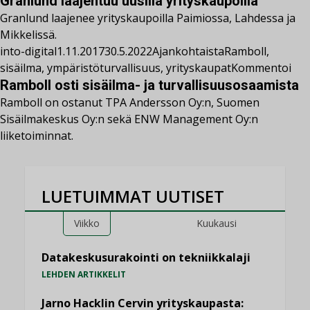
Granlund laajentuu uusilla yrityskaupoilla
Granlund laajenee yrityskaupoilla Paimiossa, Lahdessa ja
Mikkelissä.
into-digital
1.11.2017
30.5.2022
Ajankohtaista
Ramboll
,
sisäilma
,
ympäristöturvallisuus
,
yrityskaupat
Kommentoi
Ramboll osti sisäilma- ja turvallisuusosaamista
Ramboll on ostanut TPA Andersson Oy:n, Suomen
Sisäilmakeskus Oy:n sekä ENW Management Oy:n
liiketoiminnat.
LUETUIMMAT UUTISET
Viikko
Kuukausi
Datakeskusurakointi on tekniikkalaji
LEHDEN ARTIKKELIT
Jarno Hacklin Cervin yrityskaupasta: