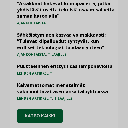
”Asiakkaat hakevat kumppaneita, jotka
yhdistävät useita teknisiä osaamisalueita
saman katon alle”
AJANKOHTAISTA
Sähköistyminen kasvaa voimakkaasti:
”Tulevat kilpailuedut syntyvät, kun
erilliset teknologiat tuodaan yhteen”
,
AJANKOHTAISTA
TILAAJILLE
Puutteellinen eristys lisää lämpöhäviöitä
LEHDEN ARTIKKELIT
Kaivamattomat menetelmät
vakiinnuttavat asemansa taloyhtiöissä
,
LEHDEN ARTIKKELIT
TILAAJILLE
KATSO KAIKKI