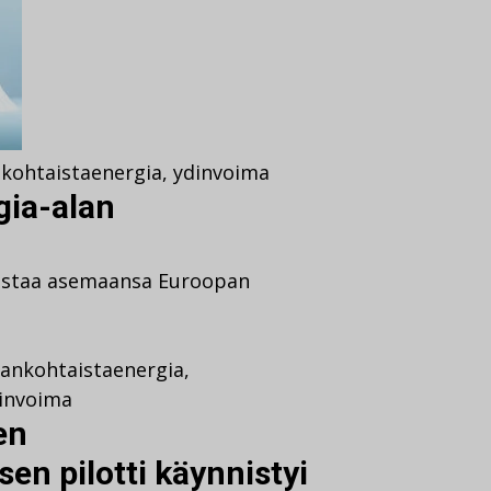
nkohtaista
energia
,
ydinvoima
gia-alan
n
istaa asemaansa Euroopan
jankohtaista
energia
,
invoima
en
en pilotti käynnistyi