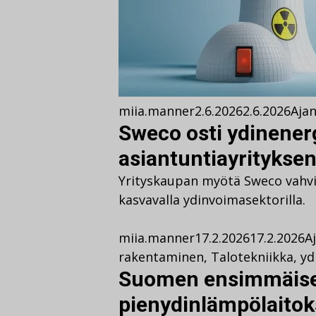
miia.manner
2.6.2026
2.6.2026
Aja
Sweco osti ydinener
asiantuntiayritykse
Yrityskaupan myötä Sweco vahv
kasvavalla ydinvoimasektorilla.
miia.manner
17.2.2026
17.2.2026
A
rakentaminen
,
Talotekniikka
,
yd
Suomen ensimmäis
pienydinlämpölaitoks