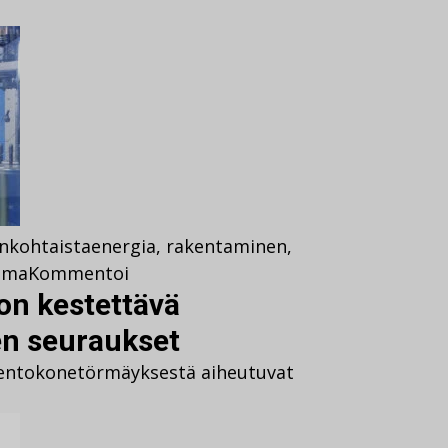
nkohtaista
energia
,
rakentaminen
,
ima
Kommentoi
on kestettävä
n seuraukset
lentokonetörmäyksestä aiheutuvat