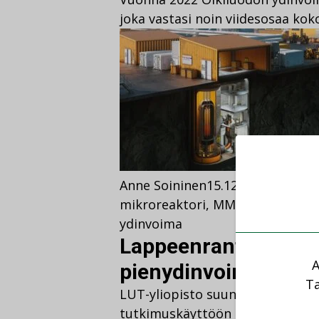
joka vastasi noin viidesosaa k
Anne Soininen
15.12.2022
Ajankoh
mikroreaktori
,
MMR-reaktori
,
pi
ydinvoima
Lappeenrantaan suu
A
pienydinvoimalaa
Ta
LUT-yliopisto suunnittelee La
tutkimuskäyttöön tarkoitettua 