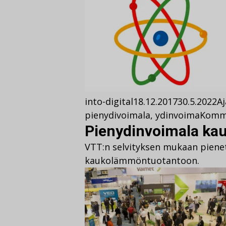
into-digital
18.12.2017
30.5.2022
A
pienydivoimala
,
ydinvoima
Komm
Pienydinvoimala ka
VTT:n selvityksen mukaan piene
kaukolämmöntuotantoon.