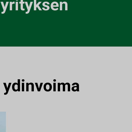
ayrityksen
:
ydinvoima