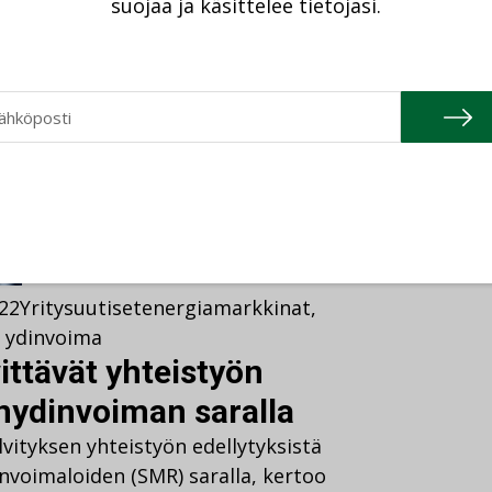
suojaa ja käsittelee tietojasi.
ssa, kertoo LUT-yliopisto
022
Yritysuutiset
energiamarkkinat
,
,
ydinvoima
ittävät yhteistyön
nydinvoiman saralla
vityksen yhteistyön edellytyksistä
invoimaloiden (SMR) saralla, kertoo