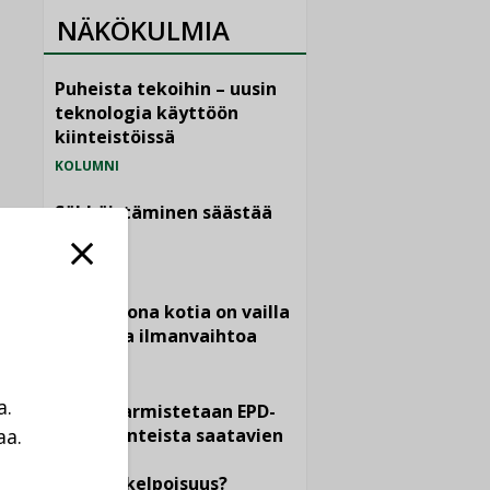
NÄKÖKULMIA
Puheista tekoihin – uusin
teknologia käyttöön
kiinteistöissä
KOLUMNI
Sähköistäminen säästää
euroja
KOLUMNI
Yli miljoona kotia on vailla
toimivaa ilmanvaihtoa
KOLUMNI
a.
Miten varmistetaan EPD-
aa.
dokumenteista saatavien
tietojen
a
vertailukelpoisuus?