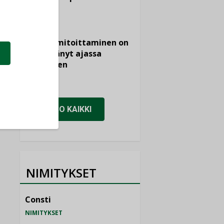
KOLUMNI
Vesi- ja
viemärimitoittaminen on
jämähtänyt ajassa
paikalleen
MIELIPIDE
KATSO KAIKKI
NIMITYKSET
Consti
NIMITYKSET