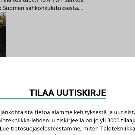
oko Suomen sähkönkulutuksesta.…
taista
LUT-yliopisto
,
enydinvoima
,
pienydinvoimalat
,
TILAA UUTISKIRJE
nnitellaan
jankohtaista tietoa alamme kehityksestä ja uutisist
lotekniikka-lehden uutiskirjeellä on jo yli 3000 tilaaj
ppeenrantaan Suomen ensimmäistä
Lue
tietosuojaselosteestamme
, miten Talotekniikk
mikroreaktoria yhteistyössä