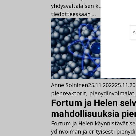
yhdysvaltalaisen kumppanin kan
tiedotteessaan.…
Anne Soininen
25.11.2022
25.11.2
pienreaktorit
,
pienydinvoimalat
Fortum ja Helen selv
mahdollisuuksia pie
Fortum ja Helen käynnistävät sel
ydinvoiman ja erityisesti pienyd