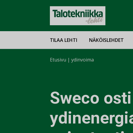
TILAA LEHTI
NÄKÖISLEHDET
Etusivu
|
ydinvoima
Sweco osti
ydinenergi