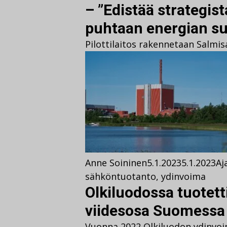
– ”Edistää strategist
puhtaan energian su
Pilottilaitos rakennetaan Salmisa
Anne Soininen
5.1.2023
5.1.2023
Aj
sähköntuotanto
,
ydinvoima
Olkiluodossa tuotett
viidesosa Suomessa 
Vuonna 2022 Olkiluodon ydinvoi