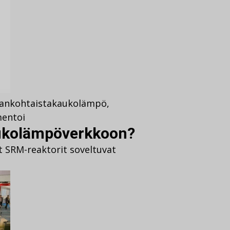
jankohtaista
kaukolämpö
,
entoi
ukolämpöverkkoon?
t SRM-reaktorit soveltuvat