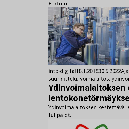
Fortum…
into-digital
18.1.2018
30.5.2022
Aja
suunnittelu
,
voimalaitos
,
ydinvo
Ydinvoimalaitoksen 
lentokonetörmäykse
Ydinvoimalaitoksen kestettävä 
tulipalot.