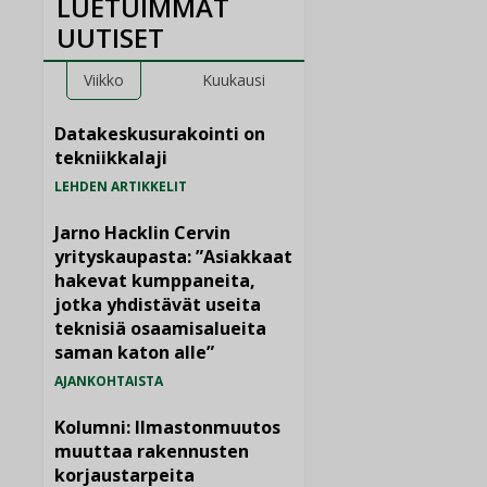
LUETUIMMAT
UUTISET
Viikko
Kuukausi
Datakeskusurakointi on
tekniikkalaji
LEHDEN ARTIKKELIT
Jarno Hacklin Cervin
yrityskaupasta: ”Asiakkaat
hakevat kumppaneita,
jotka yhdistävät useita
teknisiä osaamisalueita
saman katon alle”
AJANKOHTAISTA
Kolumni: Ilmastonmuutos
muuttaa rakennusten
korjaustarpeita