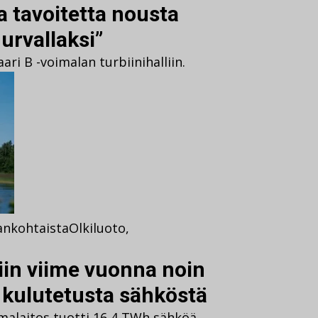
a tavoitetta nousta
urvallaksi”
ari B -voimalan turbiinihalliin.
ankohtaista
Olkiluoto
,
iin viime vuonna noin
kulutetusta sähköstä
malaitos tuotti 16,4 TWh sähköä,