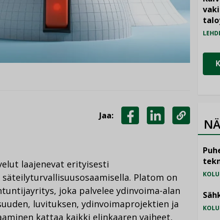
vak
talo
LEHD
Jaa:
NÄ
JAA
JAA
KOPIOI
FACEBOOKISSA
LINKEDINISSÄ
LINKKI
Puhe
tekn
lut laajenevat erityisesti
KOLU
a säteilyturvallisuusosaamisella. Platom on
tuntijayritys, joka palvelee ydinvoima-alan
Sähk
lisuuden, luvituksen, ydinvoimaprojektien ja
KOLU
aaminen kattaa kaikki elinkaaren vaiheet,