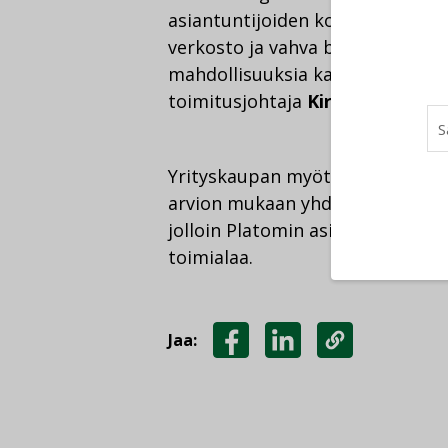
asiantuntijoiden kokemusta. Sw
verkosto ja vahva brändi Pohjoi
mahdollisuuksia kansainvälisiin 
toimitusjohtaja
Kirsi Hassinen
s
Yrityskaupan myötä Platom on 
arvion mukaan yhdistyminen Sw
jolloin Platomin asiantuntijat tu
toimialaa.
Jaa:
JAA
JAA
KOPIOI
FACEBOOKISSA
LINKEDINISSÄ
LINKKI