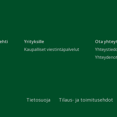
ehti
Yrityksille
Ota yhtey
Kaupalliset viestintäpalvelut
Yhteystied
Yhteydeno
Tietosuoja
Tilaus- ja toimitusehdot