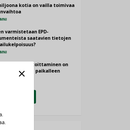
miljoona kotia on vailla toimivaa
anvaihtoa
MNI
n varmistetaan EPD-
menteista saatavien tietojen
ailukelpoisuus?
MNI
- ja viemärimitoittaminen on
htänyt ajassa paikalleen
PIDE
KATSO KAIKKI
a.
aa.