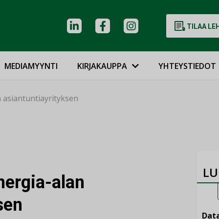
TILAA LE
MEDIAMYYNTI
KIRJAKAUPPA
YHTEYSTIEDOT
 asiantuntiayrityksen
LU
nergia-alan
sen
Data