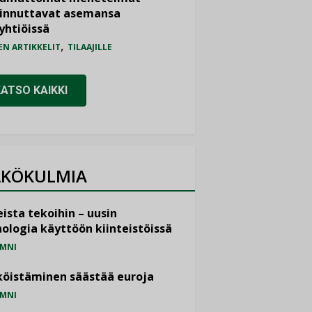
iinnuttavat asemansa
yhtiöissä
,
EN ARTIKKELIT
TILAAJILLE
KATSO KAIKKI
KÖKULMIA
ista tekoihin – uusin
ologia käyttöön kiinteistöissä
MNI
öistäminen säästää euroja
MNI