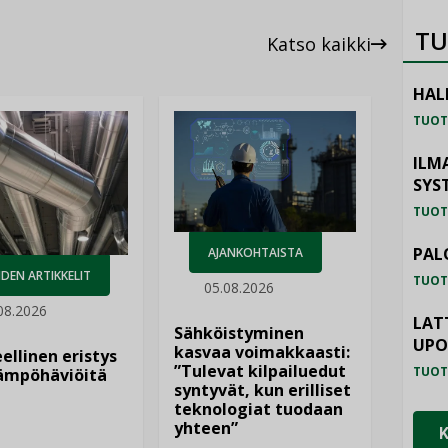
TU
Katso kaikki
HAL
TUOT
ILM
SYS
TUOT
PAL
AJANKOHTAISTA
DEN ARTIKKELIT
TUOT
05.08.2026
08.2026
LAT
Sähköistyminen
UP
kasvaa voimakkaasti:
ellinen eristys
”Tulevat kilpailuedut
TUOT
lämpöhäviöitä
syntyvät, kun erilliset
teknologiat tuodaan
yhteen”