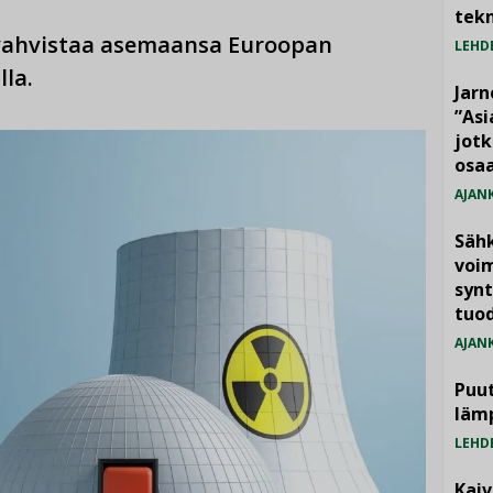
tekn
vahvistaa asemaansa Euroopan
LEHD
la.
Jarn
”As
jotk
osaa
AJAN
Säh
voim
synt
tuo
AJAN
Puut
läm
LEHD
Kai