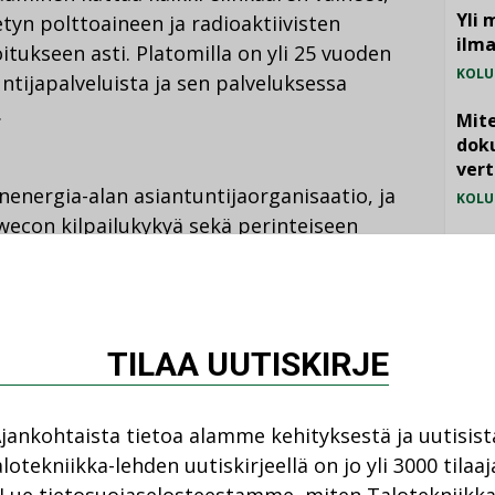
Yli 
tyn polttoaineen ja radioaktiivisten
ilm
oitukseen asti. Platomilla on yli 25 vuoden
KOLU
tijapalveluista ja sen palveluksessa
.
Mite
doku
vert
energia-alan asiantuntijaorganisaatio, ja
KOLU
econ kilpailukykyä sekä perinteiseen
Vesi
projekteissa että täysin uusissa
jämä
uluvat muun muassa modulaariset
MIELI
me tarjota asiakkaillemme entistä
jossa yhdistyvät Platomin ydinenergia- ja
TILAA UUTISKIRJE
kä Swecon laajat ja monipuoliset
imialajohtaja
Tuomas Salminen
kertoo.
jankohtaista tietoa alamme kehityksestä ja uutisist
lotekniikka-lehden uutiskirjeellä on jo yli 3000 tilaaj
t vaativia ja edellyttävät monipuolisesti eri