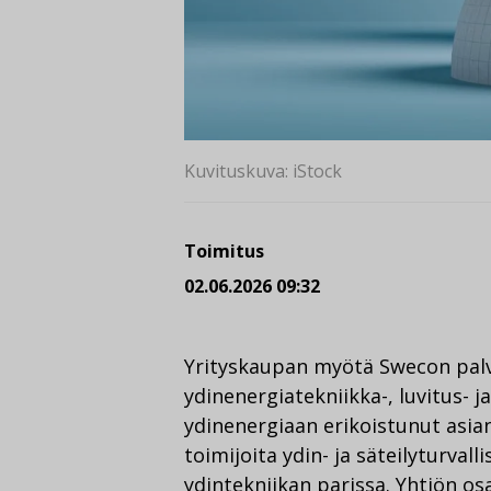
Kuvituskuva: iStock
Toimitus
02.06.2026 09:32
Yrityskaupan myötä Swecon palve
ydinenergiatekniikka-, luvitus- j
ydinenergiaan erikoistunut asian
toimijoita ydin- ja säteilyturval
ydintekniikan parissa. Yhtiön os