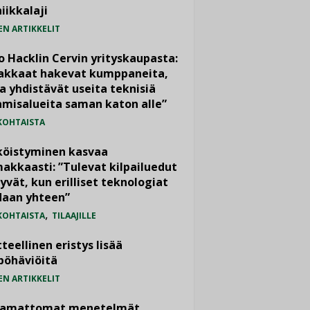
iikkalaji
EN ARTIKKELIT
o Hacklin Cervin yrityskaupasta:
iakkaat hakevat kumppaneita,
a yhdistävät useita teknisiä
misalueita saman katon alle”
KOHTAISTA
köistyminen kasvaa
akkaasti: ”Tulevat kilpailuedut
yvät, kun erilliset teknologiat
daan yhteen”
,
KOHTAISTA
TILAAJILLE
teellinen eristys lisää
pöhäviöitä
EN ARTIKKELIT
vamattomat menetelmät