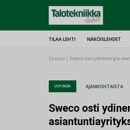
TILAA LEHTI
NÄKÖISLEHDET
Etusivu
|
Sweco osti ydinenergia-alan
AJANKOHTAISTA
UUTINEN
Sweco osti ydine
asiantuntiayrityk