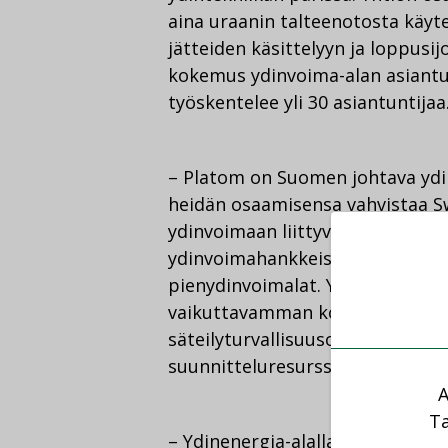
aina uraanin talteenotosta käyte
jätteiden käsittelyyn ja loppusij
kokemus ydinvoima-alan asiantun
työskentelee yli 30 asiantuntijaa
– Platom on Suomen johtava ydin
heidän osaamisensa vahvistaa Sw
ydinvoimaan liittyvissä elinkaari
ydinvoimahankkeissa, joihin ku
pienydinvoimalat. Yhdessä voim
vaikuttavamman kokonaisuuden, 
säteilyturvallisuusosaaminen se
suunnitteluresurssit, Swecon to
A
Ta
– Ydinenergia-alalla hankkeet ova