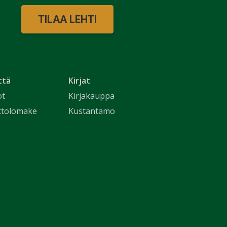
TILAA LEHTI
ttä
Kirjat
ot
Kirjakauppa
ttolomake
Kustantamo