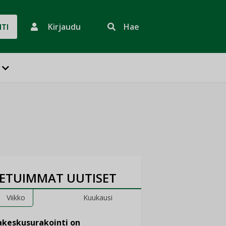
Kirjaudu
Hae
HTI
ETUIMMAT UUTISET
Viikko
Kuukausi
keskusurakointi on