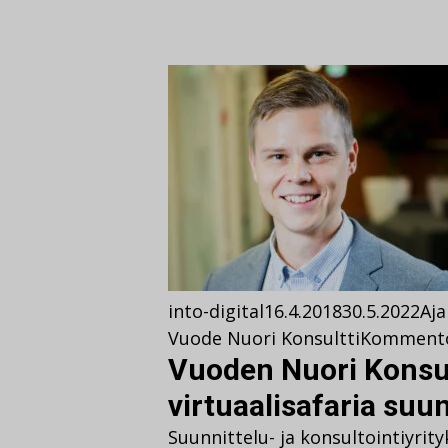
into-digital
16.4.2018
30.5.2022
Aja
Vuode Nuori Konsultti
Komment
Vuoden Nuori Konsul
virtuaalisafaria suu
Suunnittelu- ja konsultointiyrit