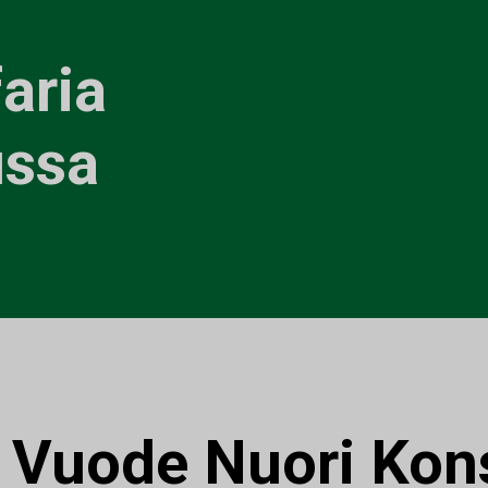
faria
ussa
:
Vuode Nuori Kons