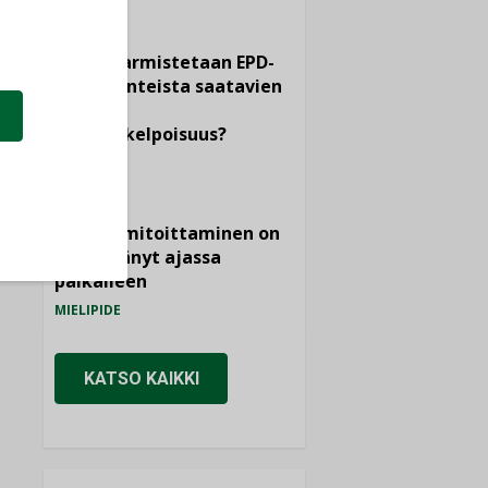
KOLUMNI
Miten varmistetaan EPD-
dokumenteista saatavien
tietojen
vertailukelpoisuus?
KOLUMNI
Vesi- ja
viemärimitoittaminen on
jämähtänyt ajassa
paikalleen
MIELIPIDE
KATSO KAIKKI