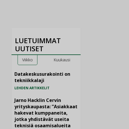
LUETUIMMAT
UUTISET
Viikko
Kuukausi
Datakeskusurakointi on
tekniikkalaji
LEHDEN ARTIKKELIT
Jarno Hacklin Cervin
yrityskaupasta: ”Asiakkaat
hakevat kumppaneita,
jotka yhdistävät useita
teknisiä osaamisalueita