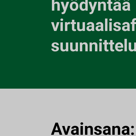
hyödyntää
virtuaalisa
suunnittel
Avainsana