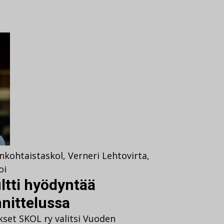
nkohtaista
skol
,
Verneri Lehtovirta
,
oi
tti hyödyntää
nnittelussa
ykset SKOL ry valitsi Vuoden