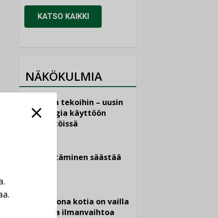
KATSO KAIKKI
NÄKÖKULMIA
Puheista tekoihin – uusin
teknologia käyttöön
kiinteistöissä
KOLUMNI
Sähköistäminen säästää
euroja
a.
KOLUMNI
aa.
Yli miljoona kotia on vailla
a
toimivaa ilmanvaihtoa