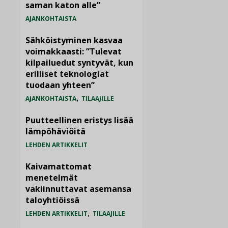
saman katon alle”
AJANKOHTAISTA
Sähköistyminen kasvaa
voimakkaasti: ”Tulevat
kilpailuedut syntyvät, kun
erilliset teknologiat
tuodaan yhteen”
,
AJANKOHTAISTA
TILAAJILLE
Puutteellinen eristys lisää
lämpöhäviöitä
LEHDEN ARTIKKELIT
Kaivamattomat
menetelmät
vakiinnuttavat asemansa
taloyhtiöissä
,
LEHDEN ARTIKKELIT
TILAAJILLE