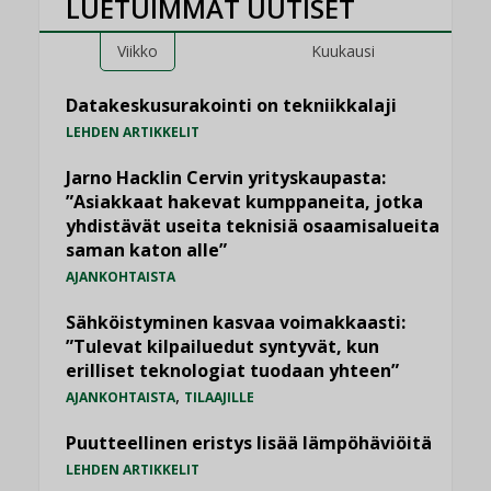
LUETUIMMAT UUTISET
Viikko
Kuukausi
Datakeskusurakointi on tekniikkalaji
LEHDEN ARTIKKELIT
Jarno Hacklin Cervin yrityskaupasta:
”Asiakkaat hakevat kumppaneita, jotka
yhdistävät useita teknisiä osaamisalueita
saman katon alle”
AJANKOHTAISTA
Sähköistyminen kasvaa voimakkaasti:
”Tulevat kilpailuedut syntyvät, kun
erilliset teknologiat tuodaan yhteen”
,
AJANKOHTAISTA
TILAAJILLE
Puutteellinen eristys lisää lämpöhäviöitä
LEHDEN ARTIKKELIT