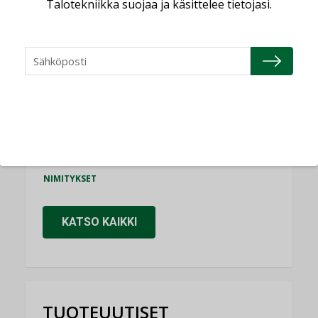
Talotekniikka suojaa ja käsittelee tietojasi.
Consti
NIMITYKSET
Refair
NIMITYKSET
Granlund Oy
NIMITYKSET
Schneider Electric
NIMITYKSET
KATSO KAIKKI
TUOTEUUTISET