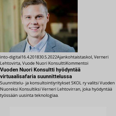
into-digital
16.4.2018
30.5.2022
Ajankohtaista
skol
,
Verneri
Lehtovirta
,
Vuode Nuori Konsultti
Kommentoi
Vuoden Nuori Konsultti hyödyntää
virtuaalisafaria suunnittelussa
Suunnittelu- ja konsultointiyritykset SKOL ry valitsi Vuoden
Nuoreksi Konsultiksi Verneri Lehtovirran, joka hyödyntää
työssään uusinta teknologiaa.