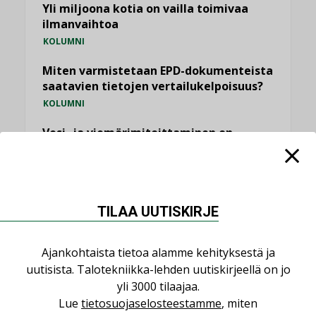
Yli miljoona kotia on vailla toimivaa
ilmanvaihtoa
KOLUMNI
Miten varmistetaan EPD-dokumenteista
saatavien tietojen vertailukelpoisuus?
KOLUMNI
Vesi- ja viemärimitoittaminen on
jämähtänyt ajassa paikalleen
MIELIPIDE
KATSO KAIKKI
TILAA UUTISKIRJE
Ajankohtaista tietoa alamme kehityksestä ja
uutisista. Talotekniikka-lehden uutiskirjeellä on jo
yli 3000 tilaajaa.
NIMITYKSET
Lue
tietosuojaselosteestamme
, miten